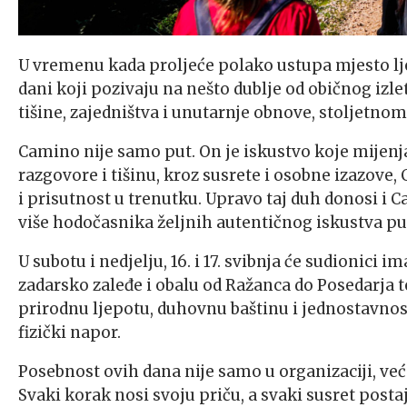
U vremenu kada proljeće polako ustupa mjesto lje
dani koji pozivaju na nešto dublje od običnog izl
tišine, zajedništva i unutarnje obnove, stoljetn
Camino nije samo put. On je iskustvo koje mijenja
razgovore i tišinu, kroz susrete i osobne izazove
i prisutnost u trenutku. Upravo taj duh donosi i 
više hodočasnika željnih autentičnog iskustva pu
U subotu i nedjelju, 16. i 17. svibnja će sudionic
zadarsko zaleđe i obalu od Ražanca do Posedarja t
prirodnu ljepotu, duhovnu baštinu i jednostavnos
fizički napor.
Posebnost ovih dana nije samo u organizaciji, već
Svaki korak nosi svoju priču, a svaki susret posta