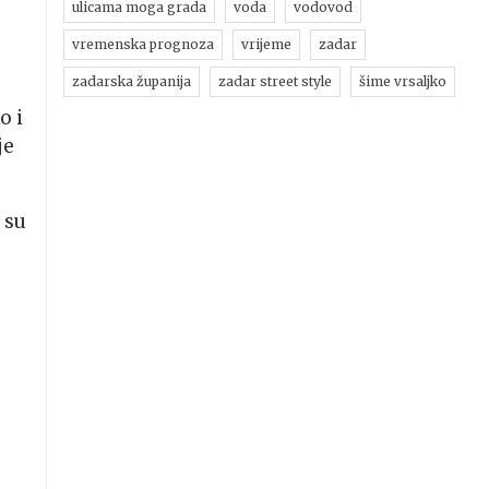
ulicama moga grada
voda
vodovod
vremenska prognoza
vrijeme
zadar
zadarska županija
zadar street style
šime vrsaljko
o i
je
 su