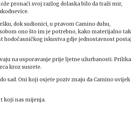
že pronaći svoj razlog dolaska bilo da traži mir,
akodnevice.
dršku, dok sudionici, u pravom Camino duhu,
 sobom ono što im je potrebno, kako materijalno tak
t hodočasničkog iskustva gdje jednostavnost posta
ivaju na usporavanje prije ljetne užurbanosti. Prilika
rca kroz susrete.
 do sad. Oni koji osjete poziv znaju da Camino uvijek
t koji nas mijenja.