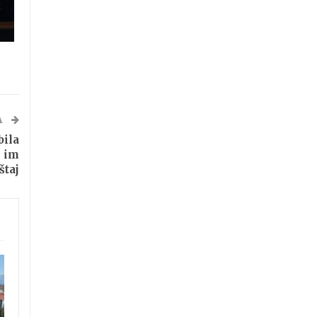
A
bila
i im
štaj