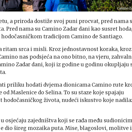
Camino Z
tu, a priroda dostiže svoj puni procvat, pred nama 
eta. Pred nama su Camino Zadar dani kao susret hoda
om hodočasničkom tradicijom Camino de Santiago.
 ritam srca i misli. Kroz jednostavnost koraka, kroz
, Camino nas podsjeća na ono bitno, na vjeru, zahval
Camino Zadar dani, koji iz godine u godinu okupljaju 
ta.
i imati priliku hodati dvjema dionicama Camino rute kr
e od Maslenice do Selina. To su staze koje spajaju
t hodočasničkog života, nudeći iskustvo koje nadila
 u osjećaju zajedništva koji se rađa među sudionicim
je dio šireg mozaika puta. Mise, blagoslovi, molitve i