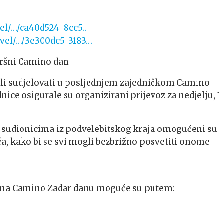
ravel/…/ca40d524-8cc5…
travel/…/3e300dc5-3183…
avršni Camino dan
gli sudjelovati u posljednjem zajedničkom Camino
nice osigurale su organizirani prijevoz za nedjelju, 1
 sudionicima iz podvelebitskog kraja omogućeni su
a, kako bi se svi mogli bezbrižno posvetiti onome
nja na Camino Zadar danu moguće su putem: