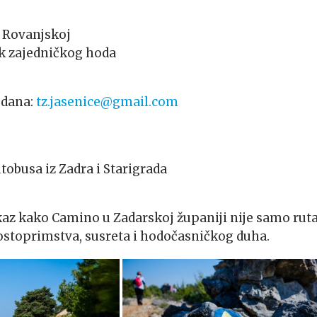
u Rovanjskoj
k zajedničkog hoda
 dana:
tz.jasenice@gmail.com
tobusa iz Zadra i Starigrada
kaz kako Camino u Zadarskoj županiji nije samo ruta
gostoprimstva, susreta i hodočasničkog duha.