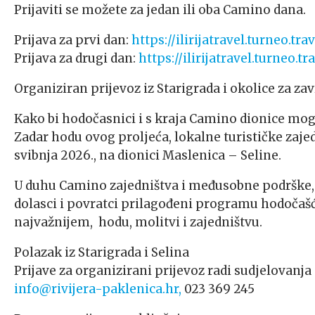
Prijaviti se možete za jedan ili oba Camino dana.
Prijava za prvi dan:
https://ilirijatravel.turneo.t
Prijava za drugi dan:
https://ilirijatravel.turneo.
Organiziran prijevoz iz Starigrada i okolice za z
Kako bi hodočasnici i s kraja Camino dionice mo
Zadar hodu ovog proljeća, lokalne turističke zajed
svibnja 2026., na dionici Maslenica – Seline.
U duhu Camino zajedništva i međusobne podrške,
dolasci i povratci prilagođeni programu hodočašć
najvažnijem, hodu, molitvi i zajedništvu.
Polazak iz Starigrada i Selina
Prijave za organizirani prijevoz radi sudjelova
info@rivijera-paklenica.hr,
023 369 245