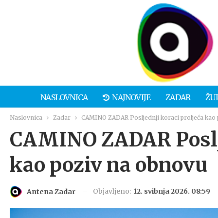
NASLOVNICA
NAJNOVIJE
ZADAR
ŽU
Naslovnica
Zadar
CAMINO ZADAR Posljednji koraci proljeća kao
CAMINO ZADAR Poslje
kao poziv na obnovu
Objavljeno:
12. svibnja 2026. 08:59
Antena Zadar