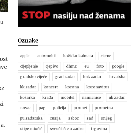
adar
su
,
Oznake
apple
automobil
božidar kalmeta
cijene
nost
sve
cijepljenje
cjepivo
dhmz
eu
foto
google
gradsko vijeće
grad zadar
hnk zadar
hrvatska
oz
kk zadar
koncert
korona
koronavirus
košarka
krađa
mobitel
namirnice
nk zadar
zi
novac
pag
policija
promet
prometna
pu zadarska
rusija
sabor
sad
snijeg
a.
stipe miočić
sveučilište u zadru
trgovina