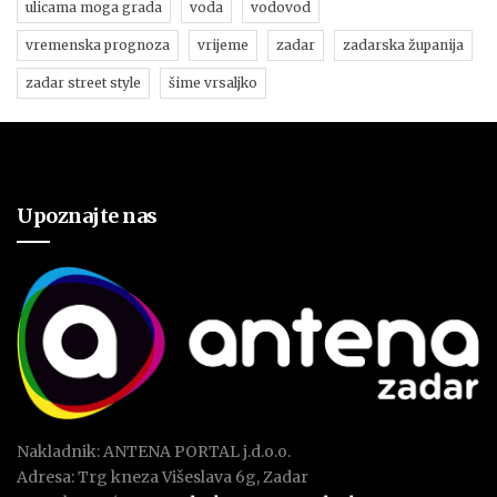
ulicama moga grada
voda
vodovod
vremenska prognoza
vrijeme
zadar
zadarska županija
zadar street style
šime vrsaljko
Upoznajte nas
Nakladnik: ANTENA PORTAL j.d.o.o.
Adresa: Trg kneza Višeslava 6g, Zadar