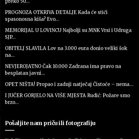
preko 50…
PROGNOZA OTKRIVA DETALJE Kada će stići
spasonosna kiša? Evo…
MEMORIJAL U LOVINCU Najbolji su MNK Vrsi i Udruga
SJP…
OBITELJ SLAVILA Lov na 3.000 eura donio veliki šok
na…
NEVJEROJATNO Čak 10.000 Zadrana ima pravo na
besplatan javni…
OPET NIŠTA! Propao i zadnji natječaj Čistoće – nema…
I JUČER GORJELO NA VIŠE MJESTA Rudić: Požare smo
brzo…
Pošaljite nam priču ili fotografiju