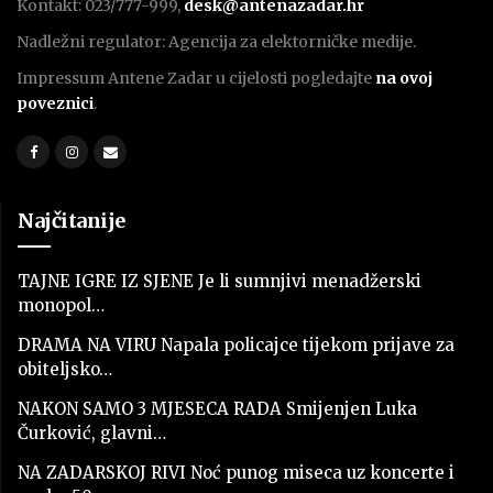
Kontakt: 023/777-999,
desk@antenazadar.hr
Nadležni regulator: Agencija za elektorničke medije.
Impressum Antene Zadar u cijelosti pogledajte
na ovoj
poveznici
.
Najčitanije
TAJNE IGRE IZ SJENE Je li sumnjivi menadžerski
monopol…
DRAMA NA VIRU Napala policajce tijekom prijave za
obiteljsko…
NAKON SAMO 3 MJESECA RADA Smijenjen Luka
Čurković, glavni…
NA ZADARSKOJ RIVI Noć punog miseca uz koncerte i