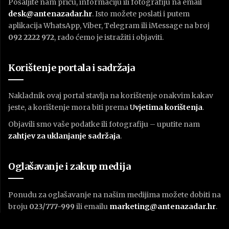
Pošaljite nam priču, informaciju ili fotografiju na email
desk@antenazadar.hr
. Isto možete poslati i putem
aplikacija WhatsApp, Viber, Telegram ili iMessage na broj
092 2222 972
, rado ćemo je istražiti i objaviti.
Korištenje portala i sadržaja
Nakladnik ovaj portal stavlja na korištenje onakvim kakav
jeste, a korištenje mora biti prema
U
vjetima korištenja
.
Objavili smo vaše podatke ili fotografiju – uputite nam
zahtjev za uklanjanje sadržaja
.
Oglašavanje i zakup medija
Ponudu za oglašavanje na našim medijima možete dobiti na
broju
023/777-999
ili emailu
marketing@antenazadar.hr
.