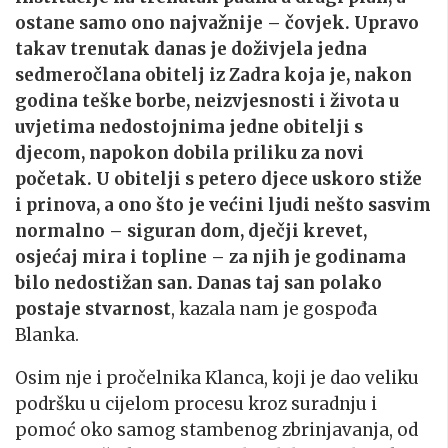
ostane samo ono najvažnije – čovjek. Upravo
takav trenutak danas je doživjela jedna
sedmeročlana obitelj iz Zadra koja je, nakon
godina teške borbe, neizvjesnosti i života u
uvjetima nedostojnima jedne obitelji s
djecom, napokon dobila priliku za novi
početak. U obitelji s petero djece uskoro stiže
i prinova, a ono što je većini ljudi nešto sasvim
normalno – siguran dom, dječji krevet,
osjećaj mira i topline – za njih je godinama
bilo nedostižan san. Danas taj san polako
postaje stvarnost
, kazala nam je gospođa
Blanka.
Osim nje i pročelnika Klanca, koji je dao veliku
podršku u cijelom procesu kroz suradnju i
pomoć oko samog stambenog zbrinjavanja, od