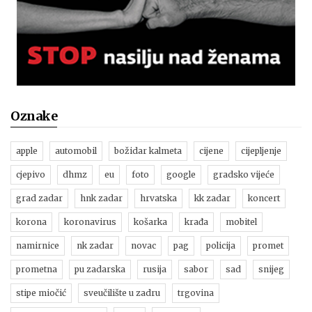
Oznake
apple
automobil
božidar kalmeta
cijene
cijepljenje
cjepivo
dhmz
eu
foto
google
gradsko vijeće
grad zadar
hnk zadar
hrvatska
kk zadar
koncert
korona
koronavirus
košarka
krađa
mobitel
namirnice
nk zadar
novac
pag
policija
promet
prometna
pu zadarska
rusija
sabor
sad
snijeg
stipe miočić
sveučilište u zadru
trgovina