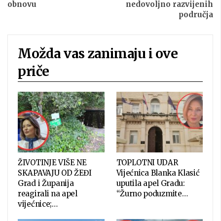
obnovu
nedovoljno razvijenih
područja
Možda vas zanimaju i ove
priče
ŽIVOTINJE VIŠE NE
TOPLOTNI UDAR
SKAPAVAJU OD ŽEĐI
Vijećnica Blanka Klasić
Grad i Županija
uputila apel Gradu:
reagirali na apel
“Žurno poduzmite…
vijećnice;…