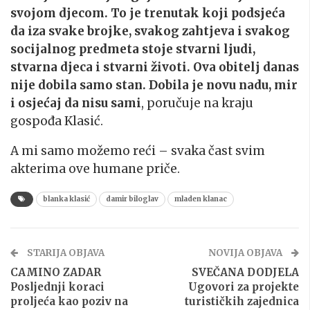
svojom djecom. To je trenutak koji podsjeća
da iza svake brojke, svakog zahtjeva i svakog
socijalnog predmeta stoje stvarni ljudi,
stvarna djeca i stvarni životi. Ova obitelj danas
nije dobila samo stan. Dobila je novu nadu, mir
i osjećaj da nisu sami
, poručuje na kraju
gospođa Klasić.
A mi samo možemo reći – svaka čast svim
akterima ove humane priče.
blanka klasić
damir biloglav
mladen klanac
STARIJA OBJAVA
NOVIJA OBJAVA
CAMINO ZADAR
SVEČANA DODJELA
Posljednji koraci
Ugovori za projekte
proljeća kao poziv na
turističkih zajednica