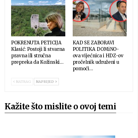
POKRENUTA PETICIJA
KAD SE ZABORAVI
Klasić: Postoji li stvarna
POLITIKA DOMiNO-
pravna ili stručna
ova vijećnica i HDZ-ov
prepreka da Kožinski…
pročelnik udruženi u
pomoći…
NATRAG
NAPRIJED
Kažite što mislite o ovoj temi