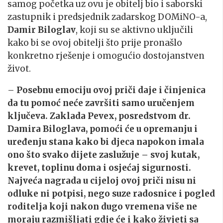
samog početka uz ovu je obitelj bio i saborski
zastupnik i predsjednik zadarskog DOMiNO-a,
Damir Biloglav
, koji su se aktivno uključili
kako bi se ovoj obitelji što prije pronašlo
konkretno rješenje i omogućio dostojanstven
život.
–
Posebnu emociju ovoj priči daje i činjenica
da tu pomoć neće završiti samo uručenjem
ključeva. Zaklada Pevex, posredstvom dr.
Damira Biloglava, pomoći će u opremanju i
uređenju stana kako bi djeca napokon imala
ono što svako dijete zaslužuje – svoj kutak,
krevet, toplinu doma i osjećaj sigurnosti.
Najveća nagrada u cijeloj ovoj priči nisu ni
odluke ni potpisi, nego suze radosnice i pogled
roditelja koji nakon dugo vremena više ne
moraju razmišljati gdje će i kako živjeti sa