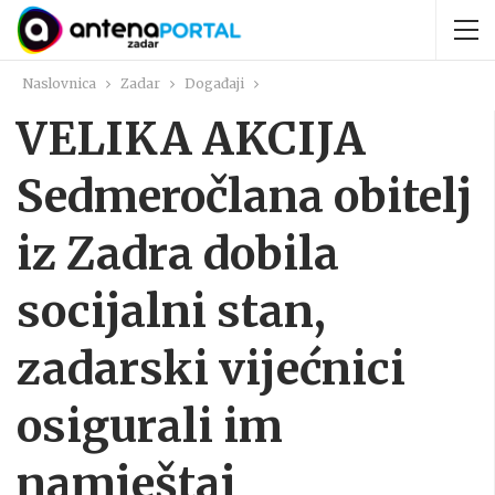
Naslovnica
Zadar
Događaji
VELIKA AKCIJA
Sedmeročlana obitelj
iz Zadra dobila
socijalni stan,
zadarski vijećnici
osigurali im
namještaj