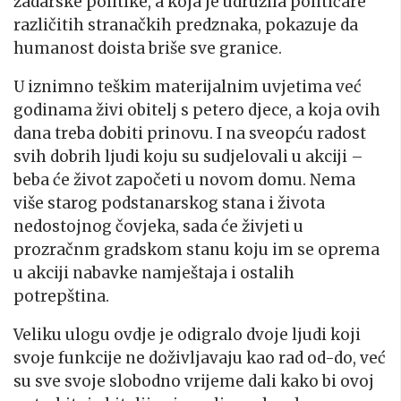
zadarske politike, a koja je udružila političare
različitih stranačkih predznaka, pokazuje da
humanost doista briše sve granice.
U iznimno teškim materijalnim uvjetima već
godinama živi obitelj s petero djece, a koja ovih
dana treba dobiti prinovu. I na sveopću radost
svih dobrih ljudi koju su sudjelovali u akciji –
beba će život započeti u novom domu. Nema
više starog podstanarskog stana i života
nedostojnog čovjeka, sada će živjeti u
prozračnm gradskom stanu koju im se oprema
u akciji nabavke namještaja i ostalih
potrepština.
Veliku ulogu ovdje je odigralo dvoje ljudi koji
svoje funkcije ne doživljavaju kao rad od-do, već
su sve svoje slobodno vrijeme dali kako bi ovoj