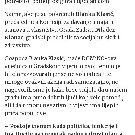
potrebitoj obitelji osigurali ugodan dom.
Naime, akciju su pokrenuli
Blanka Klasić
,
predsjednica Komisije za davanje u najam
stanova u vlasništvu Grada Zadra i
Mladen
Klanac
, gradski pročelnik za socijalnu skrb i
zdravstvo.
Gospođa Blanka Klasić, inače DOMiNO-ova
vijećnica u Gradskom vijeću, o ovoj temi nije
htjela razgovarati jer se ne voli isticati te
mnogo ovakvih akcija radi samozatajno, no
nagovorili smo je kako bi se vidjelo da u našem
gradu ima puno dobrih ljudi koji žele pomoći,
ali i da u moru negativnih vijesti ima lijepih
priča poput ove.
–
Postoje trenuci kada politika, funkcije i
institucije na trenutak padnu u drugi plan, a