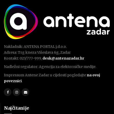
Nakladnik: ANTENA PORTAL j.d.o.o.
Adresa: Trg kneza Višeslava 6g, Zadar
Kontakt: 023/777-999,
desk@antenazadar.hr
Nadležni regulator: Agencija za elektorničke medije.
Impressum Antene Zadar u cijelosti pogledajte
na ovoj
poveznici
.
Najčitanije