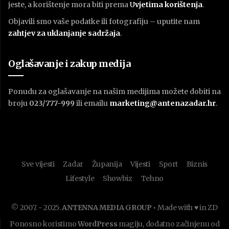
jeste, a korištenje mora biti prema
U
vjetima korištenja
.
Objavili smo vaše podatke ili fotografiju – uputite nam
zahtjev za uklanjanje sadržaja
.
Oglašavanje i zakup medija
Ponudu za oglašavanje na našim medijima možete dobiti na
broju
023/777-999
ili emailu
marketing@antenazadar.hr
.
Sve vijesti
Zadar
Županija
Vijesti
Sport
Biznis
Lifestyle
Showbiz
Tehno
© 2007. - 2025.
ANTENNA MEDIA GROUP
• Made with ♥ in ZD
Ponosno koristimo
WordPress
magiju, dodatno začinjenu od