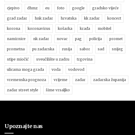
cjepivo
dhmz
eu
foto
google
gradsko vijeće
grad zadar
hnk zadar
hrvatska
kk zadar
koncert
korona
koronavirus
košarka
krađa
mobitel
namirnice
nk zadar
novac
pag
policija
promet
prometna
pu zadarska
rusija
sabor
sad
snijeg
stipe miočić
sveučilište u zadru
trgovina
ulicama moga grada
voda
vodovod
vremenska prognoza
vrijeme
zadar
zadarska županija
zadar street style
šime vrsaljko
Upoznajte nas