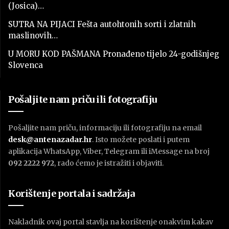
(Josica)…
SUTRA NA PIJACI Fešta autohtonih sorti i zlatnih
maslinovih…
U MORU KOD PAŠMANA Pronađeno tijelo 24-godišnjeg
Slovenca
Pošaljite nam priču ili fotografiju
Pošaljite nam priču, informaciju ili fotografiju na email
desk@antenazadar.hr
. Isto možete poslati i putem
aplikacija WhatsApp, Viber, Telegram ili iMessage na broj
092 2222 972
, rado ćemo je istražiti i objaviti.
Korištenje portala i sadržaja
Nakladnik ovaj portal stavlja na korištenje onakvim kakav