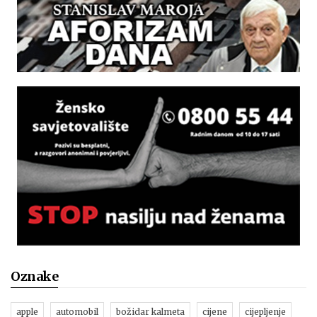
Oznake
apple
automobil
božidar kalmeta
cijene
cijepljenje