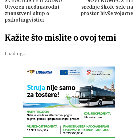
SVEUČILIŠTE U ZADRU
NOVI KAMPUS Tri
Otvoren međunarodni
srednje škole sele na
znanstveni skup o
prostor bivše vojarne
psiholingvistici
Kažite što mislite o ovoj temi
Loading...