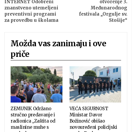
INTERNET Odobreni
otvorenje 3.
znanstveno utemeljeni
Međunarodnog
preventivni programi
festivala „Orgulje sv.
za provedbu u školama
Stošije“
Možda vas zanimaju i ove
priče
ZEMUNIK Održano
VEĆA SIGURNOST
stručno predavanje i
Ministar Davor
radionica „Zaštita od
Božinović obišao
maslinine muhe s
novouređeni policijski