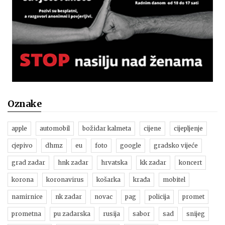
Oznake
apple
automobil
božidar kalmeta
cijene
cijepljenje
cjepivo
dhmz
eu
foto
google
gradsko vijeće
grad zadar
hnk zadar
hrvatska
kk zadar
koncert
korona
koronavirus
košarka
krađa
mobitel
namirnice
nk zadar
novac
pag
policija
promet
prometna
pu zadarska
rusija
sabor
sad
snijeg