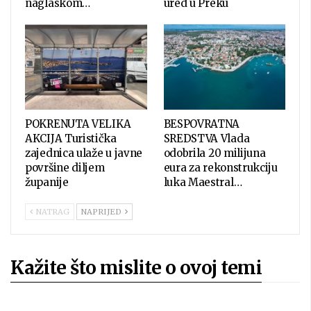
naglaskom…
ured u Preku
POKRENUTA VELIKA
BESPOVRATNA
AKCIJA Turistička
SREDSTVA Vlada
zajednica ulaže u javne
odobrila 20 milijuna
površine diljem
eura za rekonstrukciju
županije
luka Maestral…
NATRAG
NAPRIJED
Kažite što mislite o ovoj temi