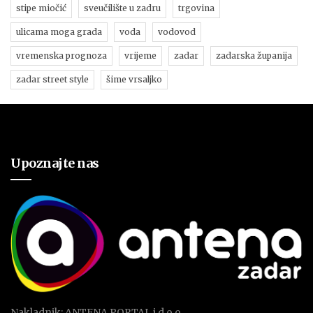
stipe miočić
sveučilište u zadru
trgovina
ulicama moga grada
voda
vodovod
vremenska prognoza
vrijeme
zadar
zadarska županija
zadar street style
šime vrsaljko
Upoznajte nas
Nakladnik: ANTENA PORTAL j.d.o.o.