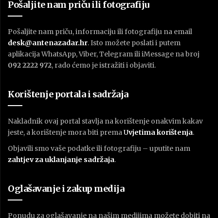
Pošaljite nam priču ili fotografiju
Pošaljite nam priču, informaciju ili fotografiju na email
desk@antenazadar.hr
. Isto možete poslati i putem
aplikacija WhatsApp, Viber, Telegram ili iMessage na broj
092 2222 972
, rado ćemo je istražiti i objaviti.
Korištenje portala i sadržaja
Nakladnik ovaj portal stavlja na korištenje onakvim kakav
jeste, a korištenje mora biti prema
U
vjetima korištenja
.
Objavili smo vaše podatke ili fotografiju – uputite nam
zahtjev za uklanjanje sadržaja
.
Oglašavanje i zakup medija
Ponudu za oglašavanje na našim medijima možete dobiti na