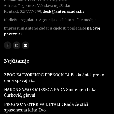
Adresa: Trg kneza Višeslava 6g, Zadar
Kontakt: 023/777-999,
desk@antenazadar.hr
Nadležni regulator: Agencija za elektorničke medije.
Impressum Antene Zadar u cijelosti pogledajte
na ovoj
poveznici
.
Najčitanije
ZBOG ZATVORENOG PRENOĆIŠTA Beskućnici preko
dana spavaju i…
NAKON SAMO 3 MJESECA RADA Smijenjen Luka
Čurković, glavni…
PROGNOZA OTKRIVA DETALJE Kada će stići
spasonosna kiša? Evo…