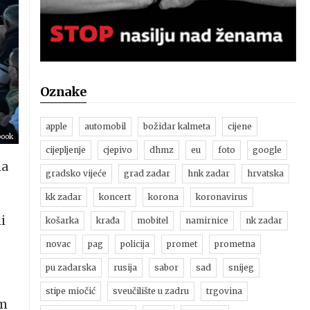
Oznake
apple
automobil
božidar kalmeta
cijene
book
cijepljenje
cjepivo
dhmz
eu
foto
google
la
gradsko vijeće
grad zadar
hnk zadar
hrvatska
kk zadar
koncert
korona
koronavirus
i
košarka
krađa
mobitel
namirnice
nk zadar
novac
pag
policija
promet
prometna
pu zadarska
rusija
sabor
sad
snijeg
stipe miočić
sveučilište u zadru
trgovina
im