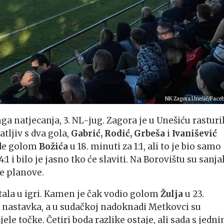
NK Zagora Unešić/Face
a natjecanja, 3. NL-jug. Zagora je u Unešiću rasturi
tljiv s dva gola,
Gabrić, Rodić, Grbeša
i
Ivanišević
ode golom
Božića
u 18. minuti za 1:1, ali to je bio samo
i bilo je jasno tko će slaviti. Na Borovištu su sanjal
e planove.
stala u igri. Kamen je čak vodio golom
Žulja
u 23.
 nastavka, a u sudačkoj nadoknadi Metkovci su
ijele točke. Četiri boda razlike ostaje, ali sada s jedn