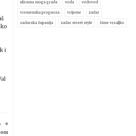
ulicama moga grada
voda
vodovod
vremenska prognoza
vrijeme
zadar
aš
zadarska županija
zadar street style
šime vrsaljko
tko
k i
Val
A
nom