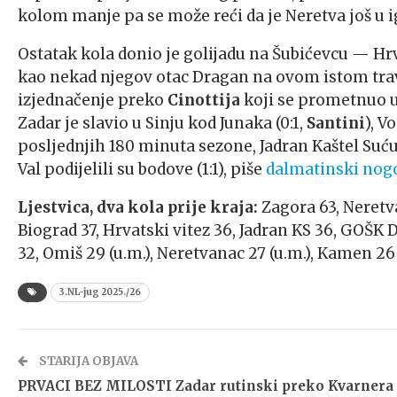
kolom manje pa se može reći da je Neretva još u igri
Ostatak kola donio je golijadu na Šubićevcu — Hrva
kao nekad njegov otac Dragan na ovom istom travn
izjednačenje preko
Cinottija
koji se prometnuo u
Zadar je slavio u Sinju kod Junaka (0:1,
Santini
), V
posljednjih 180 minuta sezone, Jadran Kaštel Suću
Val podijelili su bodove (1:1), piše
dalmatinski
nogo
Ljestvica, dva kola prije kraja:
Zagora 63, Neretva
Biograd 37, Hrvatski vitez 36, Jadran KS 36, GOŠK D
32, Omiš 29 (u.m.), Neretvanac 27 (u.m.), Kamen 26
3.NL-jug 2025./26
STARIJA OBJAVA
PRVACI BEZ MILOSTI Zadar rutinski preko Kvarnera