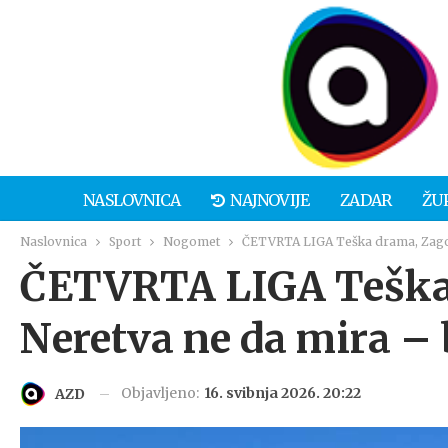
NASLOVNICA
NAJNOVIJE
ZADAR
ŽU
Naslovnica
Sport
Nogomet
ČETVRTA LIGA Teška drama, Zagora
ČETVRTA LIGA Teška 
Neretva ne da mira – 
Objavljeno:
16. svibnja 2026. 20:22
AZD