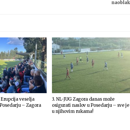
naobla
rupcija veselja
3. NL-JUG Zagora danas može
 Posedarju – Zagora
osigurati naslov u Posedarju – sve je
u njihovim rukama!