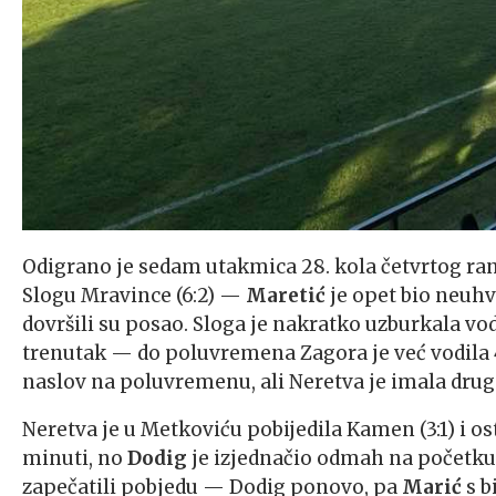
Odigrano je sedam utakmica 28. kola četvrtog rang
Slogu Mravince (6:2) —
Maretić
je opet bio neuhva
dovršili su posao. Sloga je nakratko uzburkala v
trenutak — do poluvremena Zagora je već vodila 4:1 
naslov na poluvremenu, ali Neretva je imala drug
Neretva je u Metkoviću pobijedila Kamen (3:1) i o
minuti, no
Dodig
je izjednačio odmah na početku
zapečatili pobjedu — Dodig ponovo, pa
Marić
s b