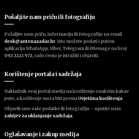
Pošaljite nam priču ili fotografiju
Pošaljite nam priču, informaciju ili fotografiju na email
desk@antenazadar.hr
. Isto možete poslati i putem
aplikacija WhatsApp, Viber, Telegram ili iMessage na broj
092 2222 972
, rado ćemo je istražiti i objaviti.
Korištenje portala i sadržaja
Nakladnik ovaj portal stavlja na korištenje onakvim kakav
jeste, a korištenje mora biti prema
U
vjetima korištenja
.
Objavili smo vaše podatke ili fotografiju – uputite nam
zahtjev za uklanjanje sadržaja
.
Oglašavanje i zakup medija