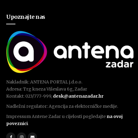
Upoznajte nas
Nakladnik: ANTENA PORTAL j.d.o.o.
Adresa: Trg kneza Višeslava 6g, Zadar
Kontakt: 023/777-999,
desk@antenazadar.hr
Nadležni regulator: Agencija za elektorničke medije.
Impressum Antene Zadar u cijelosti pogledajte
na ovoj
poveznici
.