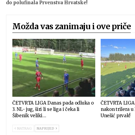
do polufinala Prvenstva Hrvatske!
Možda vas zanimaju i ove priče
ČETVRTA LIGA Danas pada odluka o
ČETVRTA LIGA E
3. NL- jug, širi li se liga i čeka li
nakon trilera u
Šibenik veliki…
Unešić prvak!
NATRAG
NAPRIJED