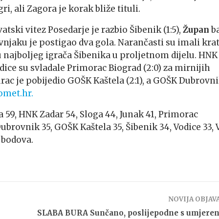
, ali Zagora je korak bliže tituli.
tski vitez Posedarje je razbio Šibenik (1:5),
Župan
b
jaku je postigao dva gola. Narančasti su imali kra
 najboljeg igrača Šibenika u proljetnom dijelu. HNK
odice su svladale Primorac Biograd (2:0) za mirnijih
rac je pobijedio GOŠK Kaštela (2:1), a GOŠK Dubrovni
met.hr.
 59, HNK Zadar 54, Sloga 44, Junak 41, Primorac
ubrovnik 35, GOŠK Kaštela 35, Šibenik 34, Vodice 33, 
 bodova.
NOVIJA OBJAV
SLABA BURA Sunčano, poslijepodne s umjere