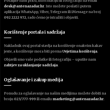
Pošaljite nam priču, informaciju ili fotografiju na email
desk@antenazadar.hr
. Isto možete poslati i putem
aplikacija WhatsApp, Viber, Telegram ili iMessage na broj
092 2222 972
, rado ćemo je istražiti i objaviti.
Korištenje portala i sadržaja
Nakladnik ovaj portal stavlja na korištenje onakvim kakav
jeste, a korištenje mora biti prema
U
vjetima korištenja
.
Objavili smo vaše podatke ili fotografiju – uputite nam
zahtjev za uklanjanje sadržaja
.
Oglašavanje i zakup medija
Ponudu za oglašavanje na našim medijima možete dobiti na
broju
023/777-999
ili emailu
marketing@antenazadar.hr
.