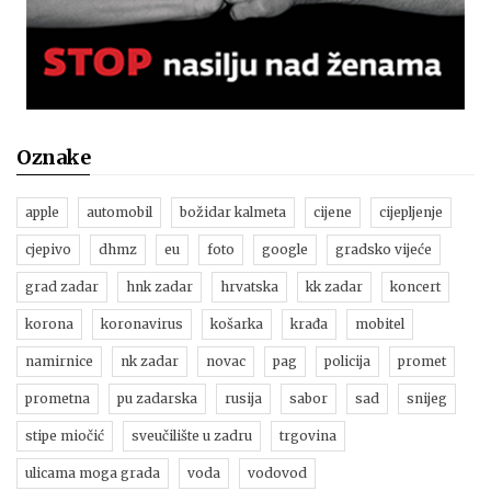
Oznake
apple
automobil
božidar kalmeta
cijene
cijepljenje
cjepivo
dhmz
eu
foto
google
gradsko vijeće
grad zadar
hnk zadar
hrvatska
kk zadar
koncert
korona
koronavirus
košarka
krađa
mobitel
namirnice
nk zadar
novac
pag
policija
promet
prometna
pu zadarska
rusija
sabor
sad
snijeg
stipe miočić
sveučilište u zadru
trgovina
ulicama moga grada
voda
vodovod