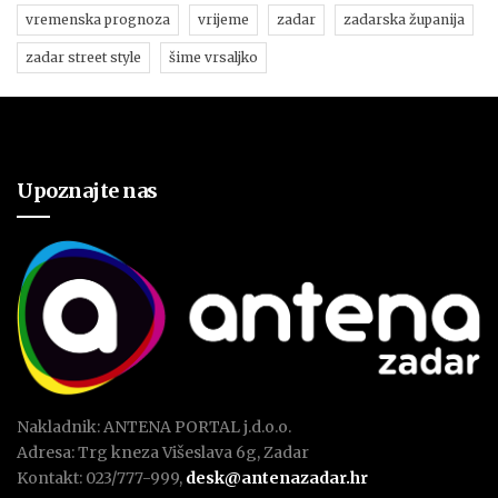
vremenska prognoza
vrijeme
zadar
zadarska županija
zadar street style
šime vrsaljko
Upoznajte nas
Nakladnik: ANTENA PORTAL j.d.o.o.
Adresa: Trg kneza Višeslava 6g, Zadar
Kontakt: 023/777-999,
desk@antenazadar.hr