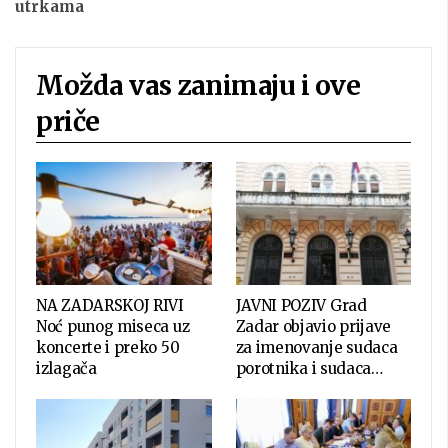
utrkama
Možda vas zanimaju i ove
priče
NA ZADARSKOJ RIVI
JAVNI POZIV Grad
Noć punog miseca uz
Zadar objavio prijave
koncerte i preko 50
za imenovanje sudaca
izlagača
porotnika i sudaca…