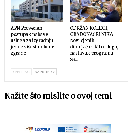
APN Proveden
ODRŽAN KOLEGIJ
postupak nabave
GRADONAČELNIKA
usluga za izgradnju
Novi cjenik
jedne višestambene
dimnjačarskih usluga,
zgrade
nastavak programa
za…
NATRAG
NAPRIJED
Kažite što mislite o ovoj temi