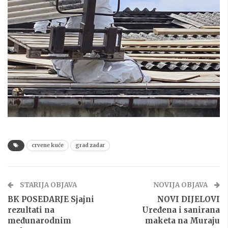
crvene kuće
grad zadar
STARIJA OBJAVA
NOVIJA OBJAVA
BK POSEDARJE Sjajni
NOVI DIJELOVI
rezultati na
Uređena i sanirana
međunarodnim
maketa na Muraju