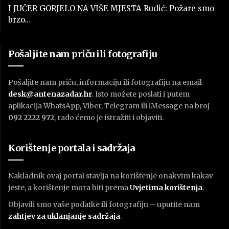
I JUČER GORJELO NA VIŠE MJESTA Rudić: Požare smo
brzo…
Pošaljite nam priču ili fotografiju
Pošaljite nam priču, informaciju ili fotografiju na email
desk@antenazadar.hr
. Isto možete poslati i putem
aplikacija WhatsApp, Viber, Telegram ili iMessage na broj
092 2222 972
, rado ćemo je istražiti i objaviti.
Korištenje portala i sadržaja
Nakladnik ovaj portal stavlja na korištenje onakvim kakav
jeste, a korištenje mora biti prema
U
vjetima korištenja
.
Objavili smo vaše podatke ili fotografiju – uputite nam
zahtjev za uklanjanje sadržaja
.