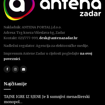
Nakladnik: ANTENA PORTAL j.d.o.o.
Adresa: Trg kneza Višeslava 6g, Zadar
Kontakt: 023/777-999,
desk@antenazadar.hr
Nadležni regulator: Agencija za elektorničke medije.
Impressum Antene Zadar u cijelosti pogledajte
na ovoj
poveznici
.
Najčitanije
TAJNE IGRE IZ SJENE Je li sumnjivi menadžerski
monopol…