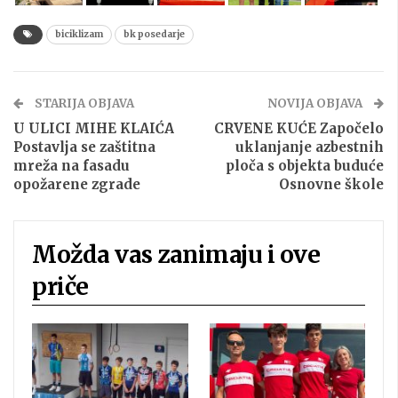
biciklizam
bk posedarje
STARIJA OBJAVA
NOVIJA OBJAVA
U ULICI MIHE KLAIĆA
CRVENE KUĆE Započelo
Postavlja se zaštitna
uklanjanje azbestnih
mreža na fasadu
ploča s objekta buduće
opožarene zgrade
Osnovne škole
Možda vas zanimaju i ove
priče