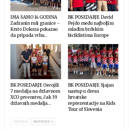
IMA SAMO 14 GODINA
BK POSEDARJE David
Zadranin ruši granice –
Pejdo među najboljim
Krsto Dokoza pokazao
mladim brdskim
da pripada vrhu…
biciklistima Europe
BK POSEDARJE Osvojili
BK POSEDARJE Sjajan
7 medalja na državnom
nastup u dresu
XCO prvenstvu, čak 39
hrvatske
državnih medalja…
reprezentacije na Kids
Tour of Slovenia
NATRAG
NAPRIJED