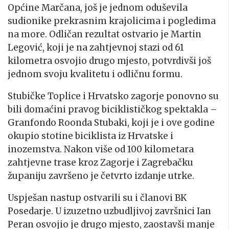
Općine Marčana, još je jednom oduševila
sudionike prekrasnim krajolicima i pogledima
na more. Odličan rezultat ostvario je Martin
Legović, koji je na zahtjevnoj stazi od 61
kilometra osvojio drugo mjesto, potvrdivši još
jednom svoju kvalitetu i odličnu formu.
Stubičke Toplice i Hrvatsko zagorje ponovno su
bili domaćini pravog biciklističkog spektakla –
Granfondo
Roonda
Stubaki, koji je i ove godine
okupio stotine biciklista iz Hrvatske i
inozemstva. Nakon više od 100 kilometara
zahtjevne trase kroz Zagorje i Zagrebačku
županiju završeno je četvrto izdanje utrke.
Uspješan nastup ostvarili su i članovi BK
Posedarje. U izuzetno uzbudljivoj završnici Ian
Peran osvojio je drugo mjesto, zaostavši manje