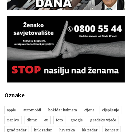
Oznake
apple
automobil
božidar kalmeta
cijene
cijepljenje
cjepivo
dhmz
eu
foto
google
gradsko vijeće
grad zadar
hnk zadar
hrvatska
kk zadar
koncert