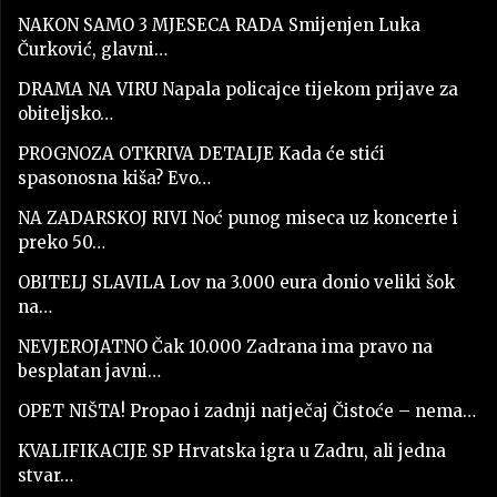
NAKON SAMO 3 MJESECA RADA Smijenjen Luka
Čurković, glavni…
DRAMA NA VIRU Napala policajce tijekom prijave za
obiteljsko…
PROGNOZA OTKRIVA DETALJE Kada će stići
spasonosna kiša? Evo…
NA ZADARSKOJ RIVI Noć punog miseca uz koncerte i
preko 50…
OBITELJ SLAVILA Lov na 3.000 eura donio veliki šok
na…
NEVJEROJATNO Čak 10.000 Zadrana ima pravo na
besplatan javni…
OPET NIŠTA! Propao i zadnji natječaj Čistoće – nema…
KVALIFIKACIJE SP Hrvatska igra u Zadru, ali jedna
stvar…