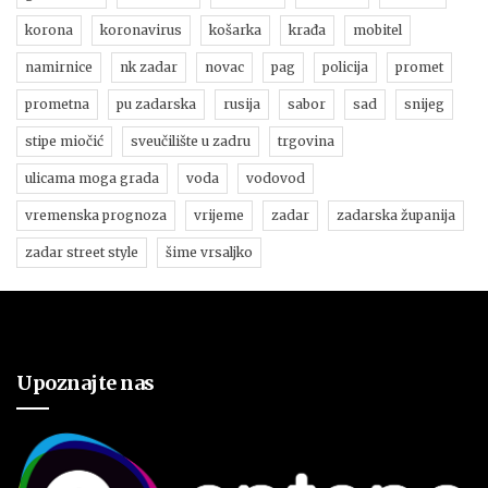
korona
koronavirus
košarka
krađa
mobitel
namirnice
nk zadar
novac
pag
policija
promet
prometna
pu zadarska
rusija
sabor
sad
snijeg
stipe miočić
sveučilište u zadru
trgovina
ulicama moga grada
voda
vodovod
vremenska prognoza
vrijeme
zadar
zadarska županija
zadar street style
šime vrsaljko
Upoznajte nas