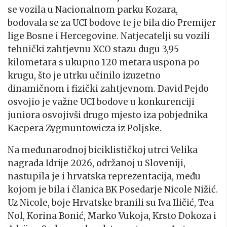
se vozila u Nacionalnom parku Kozara,
bodovala se za UCI bodove te je bila dio Premijer
lige Bosne i Hercegovine. Natjecatelji su vozili
tehnički zahtjevnu XCO stazu dugu 3,95
kilometara s ukupno 120 metara uspona po
krugu, što je utrku učinilo izuzetno
dinamičnom i fizički zahtjevnom. David Pejdo
osvojio je važne UCI bodove u konkurenciji
juniora osvojivši drugo mjesto iza pobjednika
Kacpera Zygmuntowicza iz Poljske.
Na međunarodnoj biciklističkoj utrci Velika
nagrada Idrije 2026, održanoj u Sloveniji,
nastupila je i hrvatska reprezentacija, među
kojom je bila i članica BK Posedarje Nicole Nižić.
Uz Nicole, boje Hrvatske branili su Iva Iličić, Tea
Nol, Korina Bonić, Marko Vukoja, Krsto Dokoza i