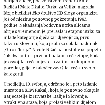
Adrijan Sudec, pod vodstvom trenera Ante
Radića i Mate Džalte. Utrku za Veliku nagradu
Idrije biciklističko društvo KD Sloga organizira
još od njezina ponovnog pokretanja 1983.
godine. Nekadašnja bodovna utrka ulicama
Idrije s vremenom je prerasla u etapnu utrku za
mlađe kategorije dječaka i djevojčica, prvu
takvu u Sloveniji, koja je ubrzo dobila nadimak
„Giro d’Idrija”. Nicole Nižić na postolje se popela
čak dva puta – prvi put nakon treće etape, kada
je osvojila treće mjesto, a zatim i u ukupnom
poretku, gdje je također završila treća u svojoj
kategoriji.
U nedjelju, 10. svibnja, održano je i peto izdanje
maratona XCM Rakalj, koja je ponovno okupila
natjecatelje iz Hrvatske, Italije i Slovenije.
Atraktivna staza, koja prolazi velikim dijelom