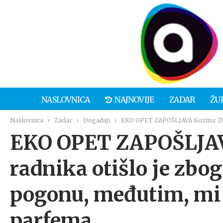
NASLOVNICA
NAJNOVIJE
ZADAR
ŽU
Naslovnica
Zadar
Događaji
EKO OPET ZAPOŠLJAVA Kozina: Dvo
EKO OPET ZAPOŠLJAV
radnika otišlo je zbo
pogonu, međutim, mi
parfema