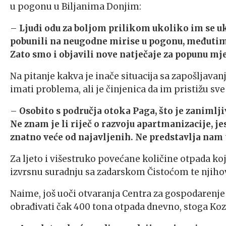
u pogonu u Biljanima Donjim:
–
Ljudi odu za boljom prilikom ukoliko im se uk
pobunili na neugodne mirise u pogonu, međutim
Zato smo i objavili nove natječaje za popunu mj
Na pitanje kakva je inače situacija sa zapošljavanj
imati problema, ali je činjenica da im pristižu sve
–
Osobito s područja otoka Paga, što je zanimljiv
Ne znam je li riječ o razvoju apartmanizacije, jesu
znatno veće od najavljenih. Ne predstavlja nam
Za ljeto i višestruko povećane količine otpada ko
izvrsnu suradnju sa zadarskom Čistoćom te njihov
Naime, još uoči otvaranja Centra za gospodarenj
obrađivati čak 400 tona otpada dnevno, stoga Kozin