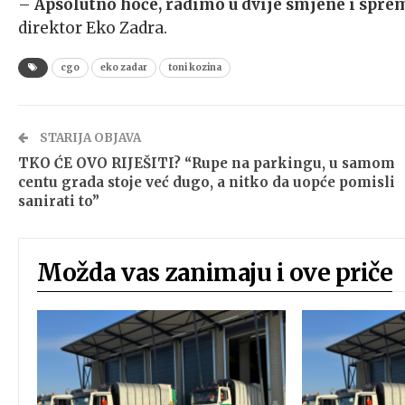
–
Apsolutno hoće, radimo u dvije smjene i spre
direktor Eko Zadra.
cgo
eko zadar
toni kozina
STARIJA OBJAVA
TKO ĆE OVO RIJEŠITI? “Rupe na parkingu, u samom
centu grada stoje već dugo, a nitko da uopće pomisli
sanirati to”
Možda vas zanimaju i ove priče