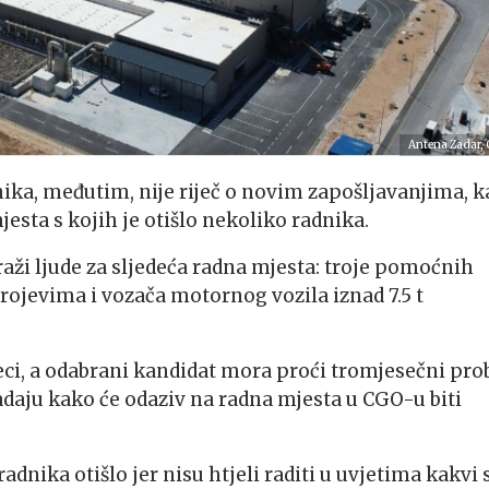
Antena Zadar,
tnika, međutim, nije riječ o novim zapošljavanjima, k
jesta s kojih je otišlo nekoliko radnika.
ži ljude za sljedeća radna mjesta: troje pomoćnih
rojevima i vozača motornog vozila iznad 7.5 t
eci, a odabrani kandidat mora proći tromjesečni pro
adaju kako će odaziv na radna mjesta u CGO-u biti
adnika otišlo jer nisu htjeli raditi u uvjetima kakvi 