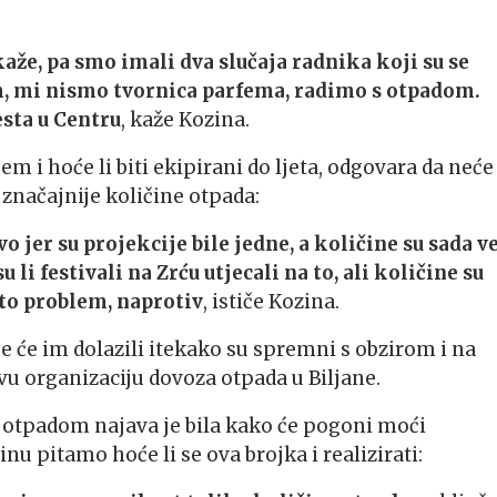
aže, pa smo imali dva slučaja radnika koji su se
, mi nismo tvornica parfema, radimo s otpadom.
esta u Centru
, kaže Kozina.
em i hoće li biti ekipirani do ljeta, odgovara da neće
 značajnije količine otpada:
o jer su projekcije bile jedne, a količine su sada v
 li festivali na Zrću utjecali na to, ali količine su
 to problem, naprotiv
, ističe Kozina.
je će im dolazili itekako su spremni s obzirom i na
u organizaciju dovoza otpada u Biljane.
e otpadom najava je bila kako će pogoni moći
u pitamo hoće li se ova brojka i realizirati: