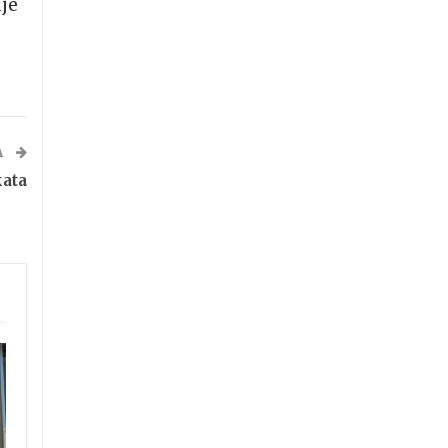
uje
A
kata