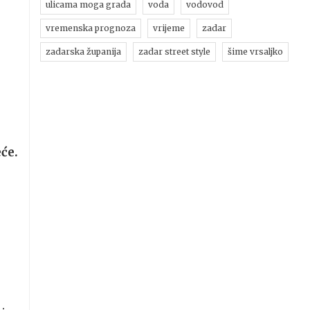
ulicama moga grada
voda
vodovod
vremenska prognoza
vrijeme
zadar
zadarska županija
zadar street style
šime vrsaljko
eće.