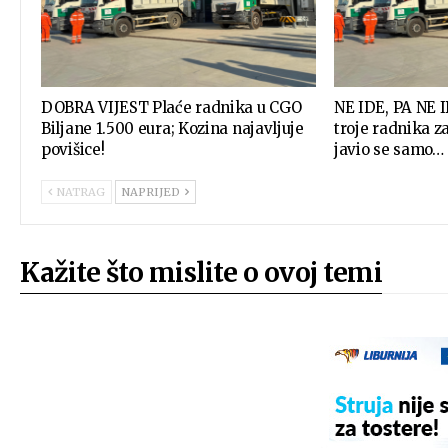
DOBRA VIJEST Plaće radnika u CGO
NE IDE, PA NE I
Biljane 1.500 eura; Kozina najavljuje
troje radnika z
povišice!
javio se samo…
NATRAG
NAPRIJED
Kažite što mislite o ovoj temi