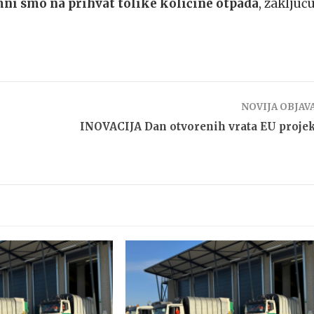
mni smo na prihvat tolike količine otpada
, zaključ
NOVIJA OBJAV
INOVACIJA Dan otvorenih vrata EU proje