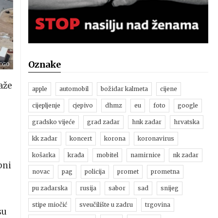
Oznake
 CGO
aže
apple
automobil
božidar kalmeta
cijene
cijepljenje
cjepivo
dhmz
eu
foto
google
gradsko vijeće
grad zadar
hnk zadar
hrvatska
kk zadar
koncert
korona
koronavirus
košarka
krađa
mobitel
namirnice
nk zadar
bni
novac
pag
policija
promet
prometna
pu zadarska
rusija
sabor
sad
snijeg
stipe miočić
sveučilište u zadru
trgovina
su