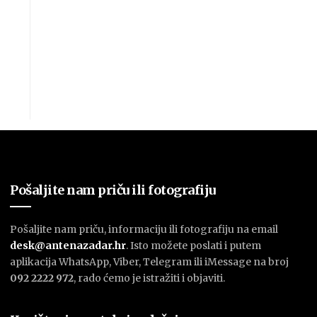
Pošaljite nam priču ili fotografiju
Pošaljite nam priču, informaciju ili fotografiju na email
desk@antenazadar.hr
. Isto možete poslati i putem
aplikacija WhatsApp, Viber, Telegram ili iMessage na broj
092 2222 972
, rado ćemo je istražiti i objaviti.