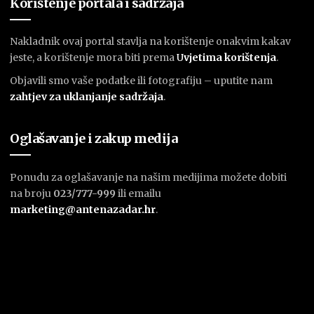
Korištenje portala i sadržaja
Nakladnik ovaj portal stavlja na korištenje onakvim kakav
jeste, a korištenje mora biti prema
U
vjetima korištenja
.
Objavili smo vaše podatke ili fotografiju – uputite nam
zahtjev za uklanjanje sadržaja
.
Oglašavanje i zakup medija
Ponudu za oglašavanje na našim medijima možete dobiti
na broju
023/777-999
ili emailu
marketing@antenazadar.hr
.