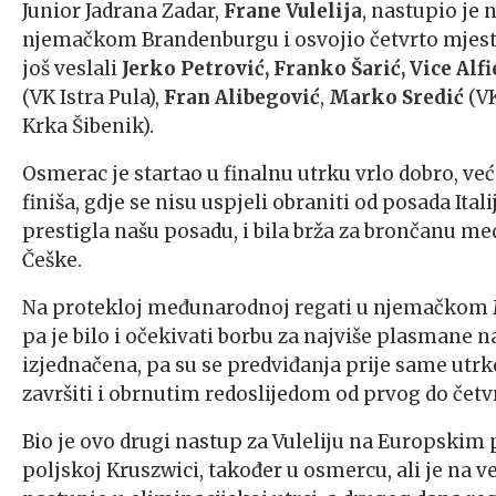
Junior Jadrana Zadar,
Frane Vulelija
, nastupio je
njemačkom Brandenburgu i osvojio četvrto mjest
još veslali
Jerko Petrović, Franko Šarić, Vice Alfi
(VK Istra Pula),
Fran Alibegović
,
Marko Sredić
(VK
Krka Šibenik).
Osmerac je startao u finalnu utrku vrlo dobro, v
finiša, gdje se nisu uspjeli obraniti od posada Itali
prestigla našu posadu, i bila brža za brončanu me
Češke.
Na protekloj međunarodnoj regati u njemačkom 
pa je bilo i očekivati borbu za najviše plasmane 
izjednačena, pa su se predviđanja prije same utrke 
završiti i obrnutim redoslijedom od prvog do četv
Bio je ovo drugi nastup za Vuleliju na Europskim
poljskoj Kruszwici, također u osmercu, ali je na 