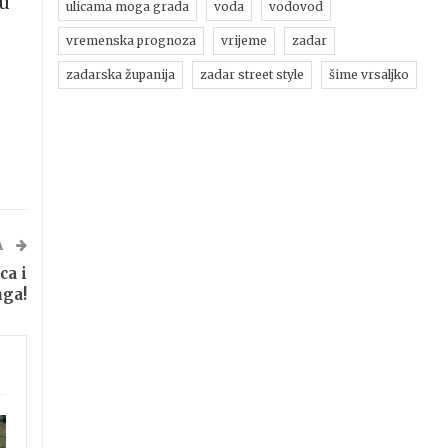
ju
ulicama moga grada
voda
vodovod
vremenska prognoza
vrijeme
zadar
zadarska županija
zadar street style
šime vrsaljko
e
A
ca i
nga!