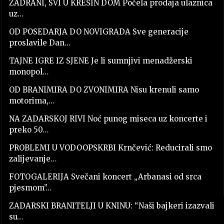
ZADRANI, SVI U KREŠIN DOM Počela prodaja ulaznica
uz…
OD POSEDARJA DO NOVIGRADA Sve generacije
proslavile Dan…
TAJNE IGRE IZ SJENE Je li sumnjivi menadžerski
monopol…
OD BRANIMIRA DO ZVONIMIRA Nisu krenuli samo
motorima,…
NA ZADARSKOJ RIVI Noć punog miseca uz koncerte i
preko 50…
PROBLEMI U VODOOPSKRBI Krnčević: Reducirali smo
zalijevanje…
FOTOGALERIJA Svečani koncert „Arbanasi od srca
pjesmom”…
ZADARSKI BRANITELJI U KNINU: “Naši bajkeri izazvali
su…