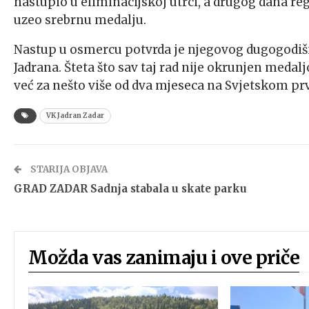
nastupio u eliminacijskoj utrci, a drugog dana reg
uzeo srebrnu medalju.
Nastup u osmercu potvrda je njegovog dugogodišnj
Jadrana. Šteta što sav taj rad nije okrunjen medaljo
već za nešto više od dva mjeseca na Svjetskom pr
VK Jadran Zadar
STARIJA OBJAVA
GRAD ZADAR Sadnja stabala u skate parku
Možda vas zanimaju i ove priče