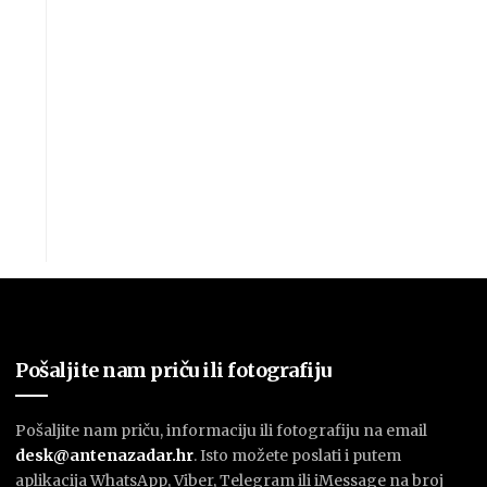
Pošaljite nam priču ili fotografiju
Pošaljite nam priču, informaciju ili fotografiju na email
desk@antenazadar.hr
. Isto možete poslati i putem
aplikacija WhatsApp, Viber, Telegram ili iMessage na broj