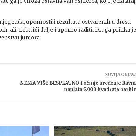
ate ga je viroza ostavila van osmerca, koji je na kra
eg rada, upornosti i rezultata ostvarenih u dresu
m, ali treba ići dalje i uporno raditi. Druga prilika j
venstvu juniora.
NOVIJA OBJAV
NEMA VIŠE BESPLATNO Počinje uređenje Ravni
naplata 5.000 kvadrata parki