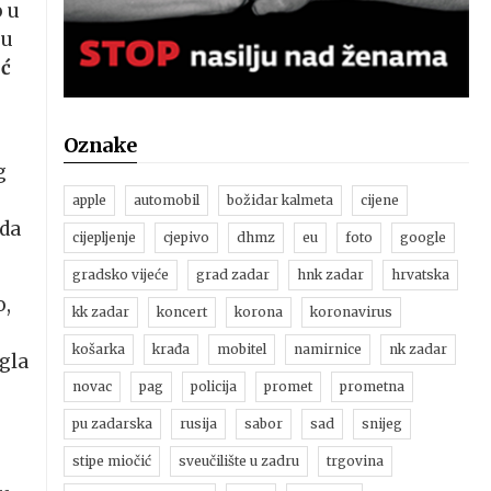
 u
su
ić
Oznake
g
j
apple
automobil
božidar kalmeta
cijene
ada
cijepljenje
cjepivo
dhmz
eu
foto
google
gradsko vijeće
grad zadar
hnk zadar
hrvatska
o,
kk zadar
koncert
korona
koronavirus
košarka
krađa
mobitel
namirnice
nk zadar
ogla
novac
pag
policija
promet
prometna
pu zadarska
rusija
sabor
sad
snijeg
stipe miočić
sveučilište u zadru
trgovina