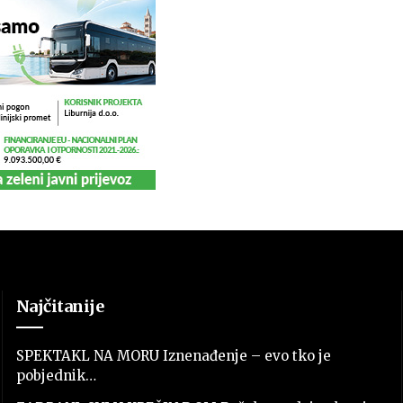
Najčitanije
SPEKTAKL NA MORU Iznenađenje – evo tko je
pobjednik…