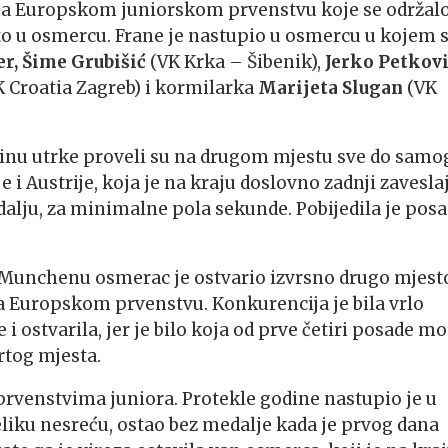
 na Europskom juniorskom prvenstvu koje se održalo
o u osmercu. Frane je nastupio u osmercu u kojem 
er, Šime
Grubišić
(VK Krka – Šibenik),
Jerko Petkov
 Croatia Zagreb) i kormilarka
Marijeta Slugan
(VK
ećinu utrke proveli su na drugom mjestu sve do samo
je i Austrije, koja je na kraju doslovno zadnji zavesla
dalju, za minimalne pola sekunde. Pobijedila je pos
Munchenu osmerac je ostvario izvrsno drugo mjest
na Europskom prvenstvu. Konkurencija je bila vrlo
i ostvarila, jer je bilo koja od prve četiri posade m
rtog mjesta.
 prvenstvima juniora. Protekle godine nastupio je u
veliku nesreću, ostao bez medalje kada je prvog dana