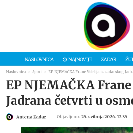
NASLOVNICA
NAJNOVIJE
ZADAR
ŽU
Naslovnica
Sport
EP NJEMAČKA Frane Vulelija iz zadarskog Jadr
EP NJEMAČKA Frane V
Jadrana četvrti u osm
Objavljeno:
25. svibnja 2026. 12:35
Antena Zadar