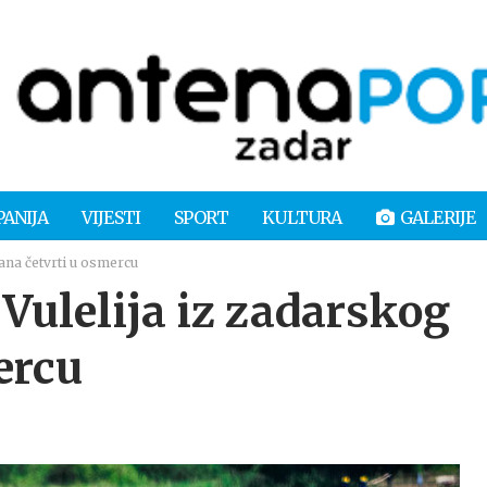
PANIJA
VIJESTI
SPORT
KULTURA
GALERIJE
ana četvrti u osmercu
ulelija iz zadarskog
ercu