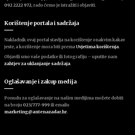
092 2222 972
, rado ćemo je istražiti i objaviti.
Korištenje portala i sadržaja
Nakladnik ovaj portal stavlja na korištenje onakvim kakav
jeste, a korištenje mora biti prema
U
vjetima korištenja
.
Objavili smo vaše podatke ili fotografiju – uputite nam
zahtjev za uklanjanje sadržaja
.
Oglašavanje i zakup medija
Ponudu za oglašavanje na našim medijima možete dobiti
na broju
023/777-999
ili emailu
marketing@antenazadar.hr
.