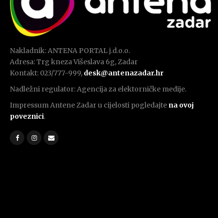
Nakladnik: ANTENA PORTAL j.d.o.o.
Adresa: Trg kneza Višeslava 6g, Zadar
Kontakt: 023/777-999,
desk@antenazadar.hr
Nadležni regulator: Agencija za elektorničke medije.
Impressum Antene Zadar u cijelosti pogledajte
na ovoj
poveznici
.