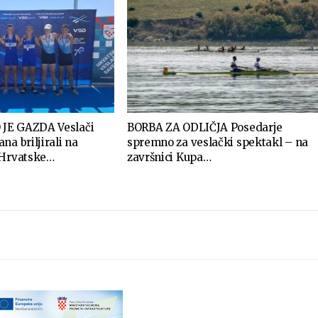
JE GAZDA Veslači
BORBA ZA ODLIČJA Posedarje
na briljirali na
spremno za veslački spektakl – na
 Hrvatske…
završnici Kupa…