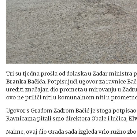
Tri su tjedna prošla od dolaska u Zadar ministra 
Branka Bačića
. Potpisujući ugovor za ravnice Ba
urediti značajan dio prometa u mirovanju u Zadru 
ovo ne priliči niti u komunalnom niti u prometn
Ugovor s Gradom Zadrom Bačić je stoga potpisao n
Ravnicama pitali smo direktora Obale i lučica,
Elv
Naime, ovaj dio Grada sada izgleda vrlo ružno zbo