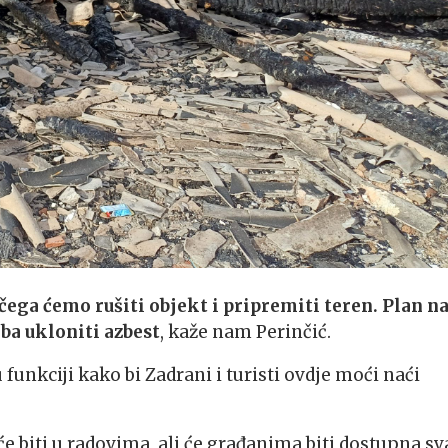
 čega ćemo rušiti objekt i pripremiti teren. Plan 
eba ukloniti azbest
, kaže nam Perinčić.
 u funkciji kako bi Zadrani i turisti ovdje moći naći
e biti u radovima, ali će građanima biti dostupna sv