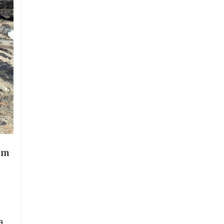
nam
a