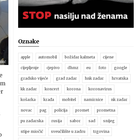
Oznake
apple
automobil
božidar kalmeta
cijene
akić
cijepljenje
cjepivo
dhmz
eu
foto
google
e
gradsko vijeće
grad zadar
hnk zadar
hrvatska
tom
kk zadar
koncert
korona
koronavirus
er
košarka
krađa
mobitel
namirnice
nk zadar
novac
pag
policija
promet
prometna
a
pu zadarska
rusija
sabor
sad
snijeg
stipe miočić
sveučilište u zadru
trgovina
o