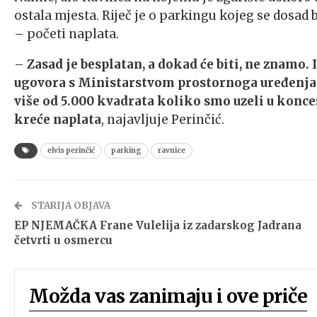
ostala mjesta. Riječ je o parkingu kojeg se dosad 
– početi naplata.
–
Zasad je besplatan, a dokad će biti, ne znamo
ugovora s Ministarstvom prostornoga uređenja, g
više od 5.000 kvadrata koliko smo uzeli u konc
kreće naplata
, najavljuje Perinčić.
elvis perinčić
parking
ravnice
STARIJA OBJAVA
EP NJEMAČKA Frane Vulelija iz zadarskog Jadrana
četvrti u osmercu
Možda vas zanimaju i ove priče