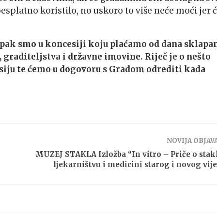
besplatno koristilo, no uskoro to više neće moći jer 
. Ipak smo u koncesiji koju plaćamo od dana sklapa
raditeljstva i državne imovine. Riječ je o nešto
esiju te ćemo u dogovoru s Gradom odrediti kada
NOVIJA OBJAV
MUZEJ STAKLA Izložba “In vitro – Priče o stak
ljekarništvu i medicini starog i novog vij