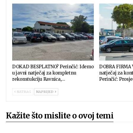
DOKAD BESPLATNO? Perinčić: Idemo
DOBRA FIRMA V
u javni natječaj za kompletnu
natječaj za kont
rekonstukciju Ravnica,…
Perinčić: Prosj
NATRAG
NAPRIJED
Kažite što mislite o ovoj temi