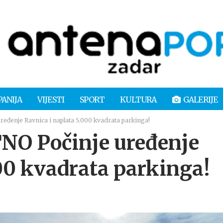
PANIJA
VIJESTI
SPORT
KULTURA
GALERIJE
enje Ravnica i naplata 5.000 kvadrata parkinga!
O Počinje uređenje
00 kvadrata parkinga!