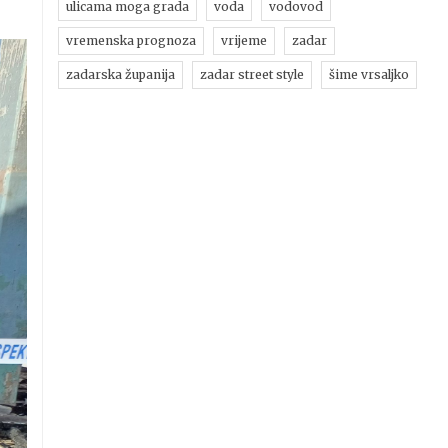
ulicama moga grada
voda
vodovod
vremenska prognoza
vrijeme
zadar
zadarska županija
zadar street style
šime vrsaljko