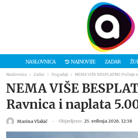
NASLOVNICA
NAJNOVIJE
ZADAR
ŽU
Naslovnica
Zadar
Događaji
NEMA VIŠE BESPLATNO Počinje uređ
NEMA VIŠE BESPLATN
Ravnica i naplata 5.0
Objavljeno:
25. svibnja 2026. 12:38
Marina Vlakić