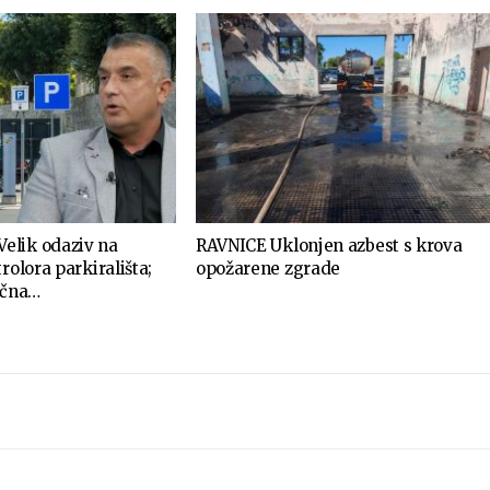
elik odaziv na
RAVNICE Uklonjen azbest s krova
rolora parkirališta;
opožarene zgrade
ečna…