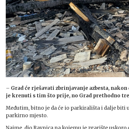
–
Grad će rješavati zbrinjavanje azbesta, nakon
je krenuti s tim što prije, no Grad prethodno tr
Međutim, bitno je da će io parkirališta i dalje biti
parkirno mjesto.
Naime, dio Ravnica na kojemu je zgarište uskoro ć