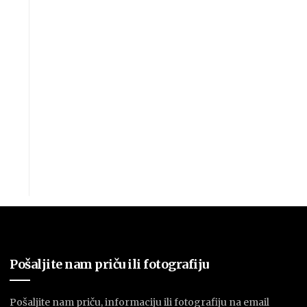
Pošaljite nam priču ili fotografiju
Pošaljite nam priču, informaciju ili fotografiju na email