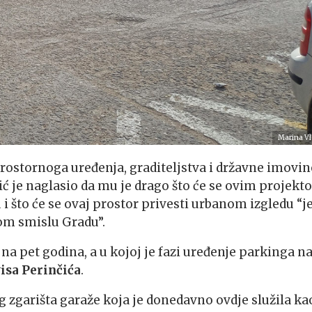
Marina Vl
prostornoga uređenja, graditeljstva i državne imovin
čić je naglasio da mu je drago što će se ovim projek
i što će se ovaj prostor privesti urbanom izgledu “j
om smislu Gradu”.
a pet godina, a u kojoj je fazi uređenje parkinga n
isa Perinčića
.
g zgarišta garaže koja je donedavno ovdje služila ka