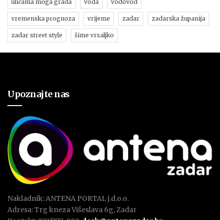
ulicama moga grada
voda
vodovod
vremenska prognoza
vrijeme
zadar
zadarska županija
zadar street style
šime vrsaljko
Upoznajte nas
Nakladnik: ANTENA PORTAL j.d.o.o.
Adresa: Trg kneza Višeslava 6g, Zadar