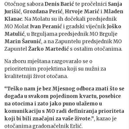
Otočnog sabora
Denis Barić
te pročelnici
Sanja
Jurišić
,
Grozdana Perić
,
Hrvoje Marić
i
Mladen
Klanac
. Na Molatu su ih dočekali predsjednik
MO Molat
Ivan Peranić
i gradski vijećnik
Joško
Matulić
, u Brguljama predsjednik MO Brgulje
Marin Šarunić
, a na Zapuntelu predsjednik MO
Zapuntel
Žarko Martedić
s ostalim otočanima.
Na zboru mještana razgovaralo se o
prioritetnim projektima koji su nužni za
kvalitetniji život otočana.
“Teško nam je bez Mjesnog odbora znati što se
događa u svakom pojedinom kvartu, posebice
na otocima i zato jako puno ulažemo u
komunikaciju s MO radi definiranja prioriteta
koji bi bili značajni za vaše živote.”
, kazao je
otočanima gradonačelnik Erlić.