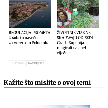
REGULACIJA PROMETA
ŽIVOTINJE VIŠE NE
U subotu navečer
SKAPAVAJU OD ŽEĐI
zatvoren dio Poluotoka
Grad i Županija
reagirali na apel
vijećnice;…
NATRAG
NAPRIJED
Kažite što mislite o ovoj temi