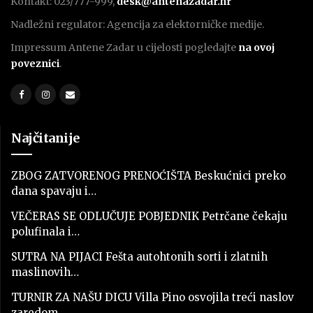
Kontakt: 023/777-999,
desk@antenazadar.hr
Nadležni regulator: Agencija za elektorničke medije.
Impressum Antene Zadar u cijelosti pogledajte
na ovoj
poveznici
.
Najčitanije
ZBOG ZATVORENOG PRENOĆIŠTA Beskućnici preko
dana spavaju i…
VEČERAS SE ODLUČUJE POBJEDNIK Petrčane čekaju
polufinala i…
SUTRA NA PIJACI Fešta autohtonih sorti i zlatnih
maslinovih…
TURNIR ZA NAŠU DICU Villa Pino osvojila treći naslov
zaredom…