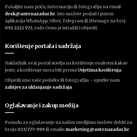
Pošaljite nam priču, informaciju ili fotografiju na email
desk@antenazadar.hr
. Isto možete poslati i putem
aplikacija WhatsApp, Viber, Telegram ili iMessage na broj
092 2222 972
, rado ćemo je istražiti i objaviti.
Korištenje portala i sadržaja
Nakladnik ovaj portal stavlja na korištenje onakvim kakav
jeste, a korištenje mora biti prema
U
vjetima korištenja
.
Objavili smo vaše podatke ili fotografiju – uputite nam
zahtjev za uklanjanje sadržaja
.
Oglašavanje i zakup medija
Ponudu za oglašavanje na našim medijima možete dobiti na
broju
023/777-999
ili emailu
marketing@antenazadar.hr
.