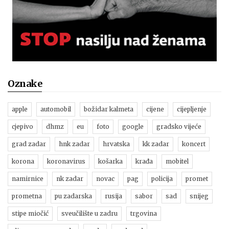
Oznake
apple
automobil
božidar kalmeta
cijene
cijepljenje
cjepivo
dhmz
eu
foto
google
gradsko vijeće
grad zadar
hnk zadar
hrvatska
kk zadar
koncert
korona
koronavirus
košarka
krađa
mobitel
namirnice
nk zadar
novac
pag
policija
promet
prometna
pu zadarska
rusija
sabor
sad
snijeg
stipe miočić
sveučilište u zadru
trgovina