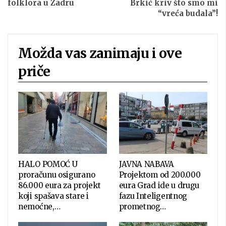
folklora u Zadru
Brkić kriv što smo mi
“vreća budala”!
Možda vas zanimaju i ove
priče
HALO POMOĆ U
JAVNA NABAVA
proračunu osigurano
Projektom od 200.000
86.000 eura za projekt
eura Grad ide u drugu
koji spašava stare i
fazu Inteligentnog
nemoćne,…
prometnog…