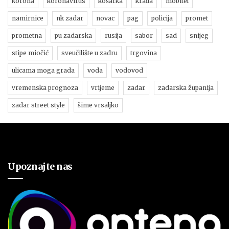
korona
koronavirus
košarka
krađa
mobitel
namirnice
nk zadar
novac
pag
policija
promet
prometna
pu zadarska
rusija
sabor
sad
snijeg
stipe miočić
sveučilište u zadru
trgovina
ulicama moga grada
voda
vodovod
vremenska prognoza
vrijeme
zadar
zadarska županija
zadar street style
šime vrsaljko
Upoznajte nas