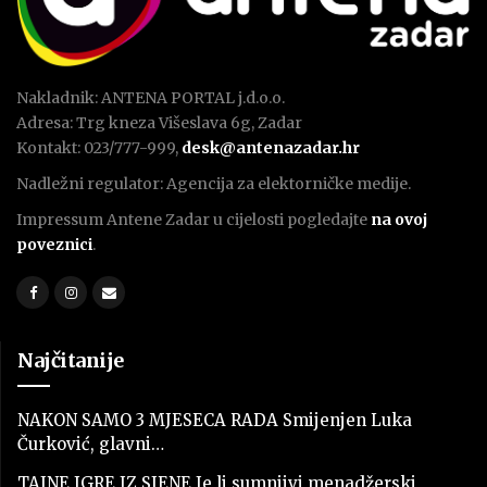
Nakladnik: ANTENA PORTAL j.d.o.o.
Adresa: Trg kneza Višeslava 6g, Zadar
Kontakt: 023/777-999,
desk@antenazadar.hr
Nadležni regulator: Agencija za elektorničke medije.
Impressum Antene Zadar u cijelosti pogledajte
na ovoj
poveznici
.
Najčitanije
NAKON SAMO 3 MJESECA RADA Smijenjen Luka
Čurković, glavni…
TAJNE IGRE IZ SJENE Je li sumnjivi menadžerski