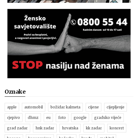
Oznake
apple
automobil
božidar kalmeta
cijene
cijepljenje
cjepivo
dhmz
eu
foto
google
gradsko vijeće
grad zadar
hnk zadar
hrvatska
kk zadar
koncert