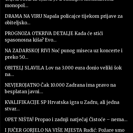
monopol…
DRAMA NA VIRU Napala policajce tijekom prijave za
obiteljsko…
PROGNOZA OTKRIVA DETALJE Kada će stići
spasonosna kiša? Evo…
NA ZADARSKOJ RIVI Noć punog miseca uz koncerte i
preko 50…
OBITELJ SLAVILA Lov na 3.000 eura donio veliki šok
na…
NEVJEROJATNO Čak 10.000 Zadrana ima pravo na
besplatan javni…
KVALIFIKACIJE SP Hrvatska igra u Zadru, ali jedna
stvar…
OPET NIŠTA! Propao i zadnji natječaj Čistoće – nema…
I JUČER GORJELO NA VIŠE MJESTA Rudić: Požare smo