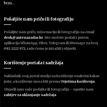
brzo…
Pošaljite nam priču ili fotografiju
Pošaljite nam priču, informaciju ili fotografiju na email
desk@antenazadar.hr
. Isto možete poslati i putem
aplikacija WhatsApp, Viber, Telegram ili iMessage na broj
092 2222 972
, rado ćemo je istražiti i objaviti.
Korištenje portala i sadržaja
Nakladnik ovaj portal stavlja na korištenje onakvim kakav
jeste, a korištenje mora biti prema
U
vjetima korištenja
.
Objavili smo vaše podatke ili fotografiju – uputite nam
zahtjev za uklanjanje sadržaja
.