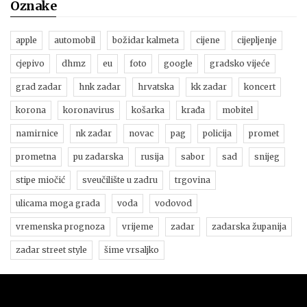
Oznake
apple
automobil
božidar kalmeta
cijene
cijepljenje
cjepivo
dhmz
eu
foto
google
gradsko vijeće
grad zadar
hnk zadar
hrvatska
kk zadar
koncert
korona
koronavirus
košarka
krađa
mobitel
namirnice
nk zadar
novac
pag
policija
promet
prometna
pu zadarska
rusija
sabor
sad
snijeg
stipe miočić
sveučilište u zadru
trgovina
ulicama moga grada
voda
vodovod
vremenska prognoza
vrijeme
zadar
zadarska županija
zadar street style
šime vrsaljko