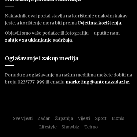
Nakladnik ovaj portal stavlja na korištenje onakvim kakav
jeste, a korištenje mora biti prema
U
vjetima korištenja
.
Objavili smo vaše podatke ili fotografiju – uputite nam
zahtjev za uklanjanje sadržaja
.
Oglašavanje i zakup medija
Ponudu za oglašavanje na našim medijima možete dobiti na
broju
023/777-999
ili emailu
marketing@antenazadar.hr
.
Sve vijesti
Zadar
Županija
Vijesti
Sport
Biznis
Lifestyle
Showbiz
Tehno