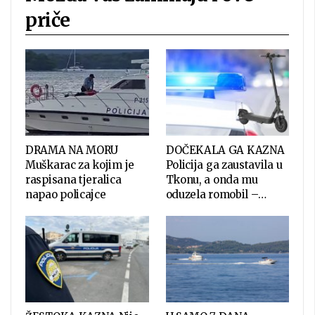
priče
DRAMA NA MORU
DOČEKALA GA KAZNA
Muškarac za kojim je
Policija ga zaustavila u
raspisana tjeralica
Tkonu, a onda mu
napao policajce
oduzela romobil –…