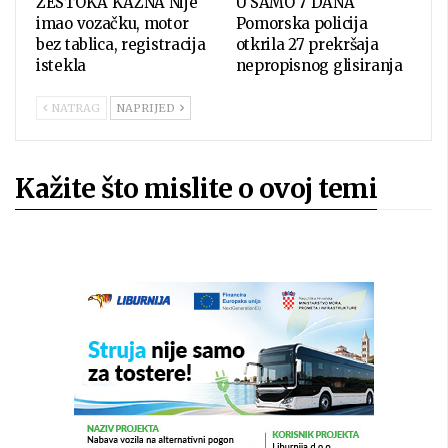
ŽESTOKA KAZNA Nije
U SAMO 7 DANA
imao vozačku, motor
Pomorska policija
bez tablica, registracija
otkrila 27 prekršaja
istekla
nepropisnog glisiranja
NATRAG
NAPRIJED
Kažite što mislite o ovoj temi