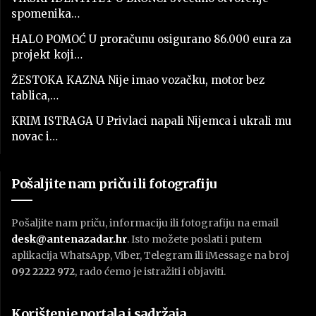
spomenika…
HALO POMOĆ U proračunu osigurano 86.000 eura za
projekt koji…
ŽESTOKA KAZNA Nije imao vozačku, motor bez
tablica,…
KRIM ISTRAGA U Privlaci napali Nijemca i ukrali mu
novac i…
Pošaljite nam priču ili fotografiju
Pošaljite nam priču, informaciju ili fotografiju na email
desk@antenazadar.hr
. Isto možete poslati i putem
aplikacija WhatsApp, Viber, Telegram ili iMessage na broj
092 2222 972
, rado ćemo je istražiti i objaviti.
Korištenje portala i sadržaja