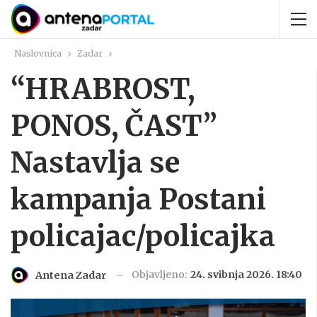
Naslovnica
Zadar
“HRABROST,
PONOS, ČAST”
Nastavlja se
kampanja Postani
policajac/policajka
Objavljeno:
24. svibnja 2026. 18:40
Antena Zadar