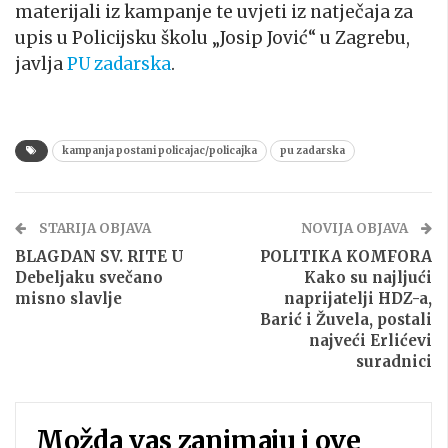
materijali iz kampanje te uvjeti iz natječaja za
upis u Policijsku školu „Josip Jović“ u Zagrebu,
javlja
PU zadarska
.
kampanja postani policajac/policajka
pu zadarska
STARIJA OBJAVA
NOVIJA OBJAVA
BLAGDAN SV. RITE U
POLITIKA KOMFORA
Debeljaku svečano
Kako su najljući
misno slavlje
naprijatelji HDZ-a,
Barić i Žuvela, postali
najveći Erlićevi
suradnici
Možda vas zanimaju i ove