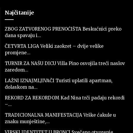
Najčitanije
ZBOG ZATVORENOG PRENOĆIŠTA Beskućnici preko
dana spavaju i…
ČETVRTA LIGA Veliki zaokret – dvije velike
promjene…
TURNIR ZA NAŠU DICU Villa Pino osvojila treći naslov
zaredom…
LAŽNI IZNAJMLJIVAČI Turisti uplatili apartman,
dolaskom na…
REKORD ZA REKORDOM Kad Nina trči padaju rekordi
–…
TRADICIONALNA MANIFESTACIJA Vrške ćakule u
znaku munještine,…
VIRSKI IDENTITET U BRONCI Svečano otvorenje