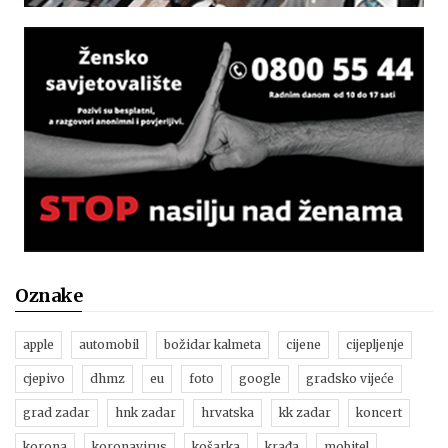
Oznake
apple
automobil
božidar kalmeta
cijene
cijepljenje
cjepivo
dhmz
eu
foto
google
gradsko vijeće
grad zadar
hnk zadar
hrvatska
kk zadar
koncert
korona
koronavirus
košarka
krađa
mobitel