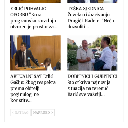
ERLIĆ POHVALIO
TEŠKA SJEDNICA
OPORBU “Kroz
Žuvela o izbacivanju
programsku suradnju
Dragić i Radete: “Neću
otvoren je prostor za…
dozvoliti…
AKTUALNI SAT Erlić
DOBITNICI I GUBITNICI
Gašiju: Zbog respekta
Što otkriva najnovija
prema obitelji
situacija na terenu?
poginulog, ne
Barić sve važniji…
koristite…
NATRAG
NAPRIJED