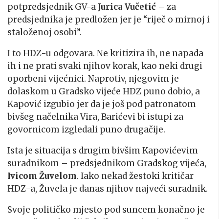
potpredsjednik GV-a
Jurica Vučetić
– za
predsjednika je predložen jer je “riječ o mirnoj i
staloženoj osobi”.
I to HDZ-u odgovara. Ne kritizira ih, ne napada
ih i ne prati svaki njihov korak, kao neki drugi
oporbeni vijećnici. Naprotiv, njegovim je
dolaskom u Gradsko vijeće HDZ puno dobio, a
Kapović izgubio jer da je još pod patronatom
bivšeg načelnika Vira, Barićevi bi istupi za
govornicom izgledali puno drugačije.
Ista je situacija s drugim bivšim Kapovićevim
suradnikom – predsjednikom Gradskog vijeća,
Ivicom Žuvelom
. Iako nekad žestoki kritičar
HDZ-a, Žuvela je danas njihov najveći suradnik.
Svoje političko mjesto pod suncem konačno je