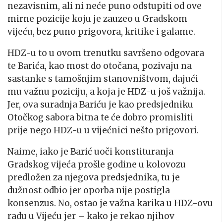
nezavisnim, ali ni neće puno odstupiti od ove
mirne pozicije koju je zauzeo u Gradskom
vijeću, bez puno prigovora, kritike i galame.
HDZ-u to u ovom trenutku savršeno odgovara
te Barića, kao most do otočana, pozivaju na
sastanke s tamošnjim stanovništvom, dajući
mu važnu poziciju, a koja je HDZ-u još važnija.
Jer, ova suradnja Bariću je kao predsjedniku
Otočkog sabora bitna te će dobro promisliti
prije nego HDZ-u u vijećnici nešto prigovori.
Naime, iako je Barić uoči konstituranja
Gradskog vijeća prošle godine u kolovozu
predložen za njegova predsjednika, tu je
dužnost odbio jer oporba nije postigla
konsenzus. No, ostao je važna karika u HDZ-ovu
radu u Vijeću jer – kako je rekao njihov