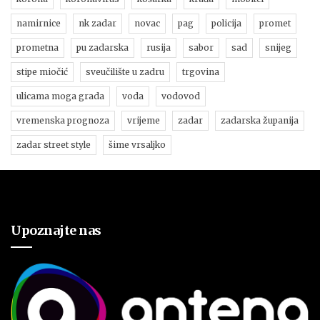
namirnice
nk zadar
novac
pag
policija
promet
prometna
pu zadarska
rusija
sabor
sad
snijeg
stipe miočić
sveučilište u zadru
trgovina
ulicama moga grada
voda
vodovod
vremenska prognoza
vrijeme
zadar
zadarska županija
zadar street style
šime vrsaljko
Upoznajte nas