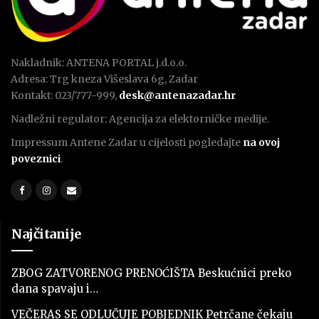
Nakladnik: ANTENA PORTAL j.d.o.o.
Adresa: Trg kneza Višeslava 6g, Zadar
Kontakt: 023/777-999,
desk@antenazadar.hr
Nadležni regulator: Agencija za elektorničke medije.
Impressum Antene Zadar u cijelosti pogledajte
na ovoj
poveznici
.
Najčitanije
ZBOG ZATVORENOG PRENOĆIŠTA Beskućnici preko
dana spavaju i…
VEČERAS SE ODLUČUJE POBJEDNIK Petrčane čekaju