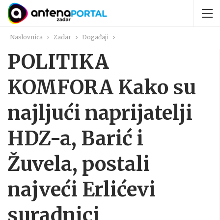
Naslovnica
Zadar
Događaji
POLITIKA
KOMFORA Kako su
najljući naprijatelji
HDZ-a, Barić i
Žuvela, postali
najveći Erlićevi
suradnici