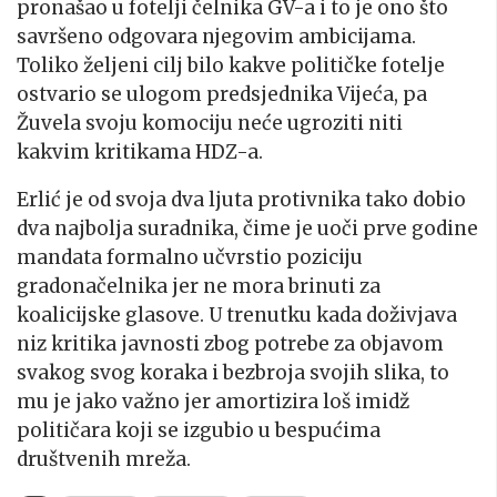
pronašao u fotelji čelnika GV-a i to je ono što
savršeno odgovara njegovim ambicijama.
Toliko željeni cilj bilo kakve političke fotelje
ostvario se ulogom predsjednika Vijeća, pa
Žuvela svoju komociju neće ugroziti niti
kakvim kritikama HDZ-a.
Erlić je od svoja dva ljuta protivnika tako dobio
dva najbolja suradnika, čime je uoči prve godine
mandata formalno učvrstio poziciju
gradonačelnika jer ne mora brinuti za
koalicijske glasove. U trenutku kada doživjava
niz kritika javnosti zbog potrebe za objavom
svakog svog koraka i bezbroja svojih slika, to
mu je jako važno jer amortizira loš imidž
političara koji se izgubio u bespućima
društvenih mreža.