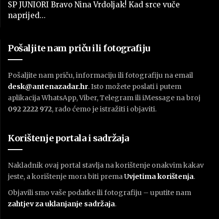
SP JUNIORI Bravo Nina Vrdoljak! Kad srce vuče
naprijed…
Pošaljite nam priču ili fotografiju
Pošaljite nam priču, informaciju ili fotografiju na email
desk@antenazadar.hr
. Isto možete poslati i putem
aplikacija WhatsApp, Viber, Telegram ili iMessage na broj
092 2222 972
, rado ćemo je istražiti i objaviti.
Korištenje portala i sadržaja
Nakladnik ovaj portal stavlja na korištenje onakvim kakav
jeste, a korištenje mora biti prema
U
vjetima korištenja
.
Objavili smo vaše podatke ili fotografiju – uputite nam
zahtjev za uklanjanje sadržaja
.