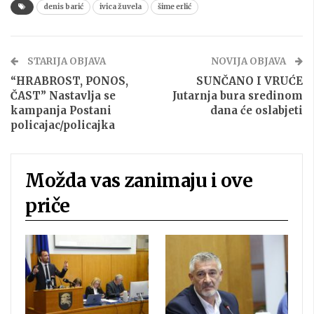
denis barić
ivica žuvela
šime erlić
STARIJA OBJAVA
NOVIJA OBJAVA
“HRABROST, PONOS,
SUNČANO I VRUĆE
ČAST” Nastavlja se
Jutarnja bura sredinom
kampanja Postani
dana će oslabjeti
policajac/policajka
Možda vas zanimaju i ove
priče