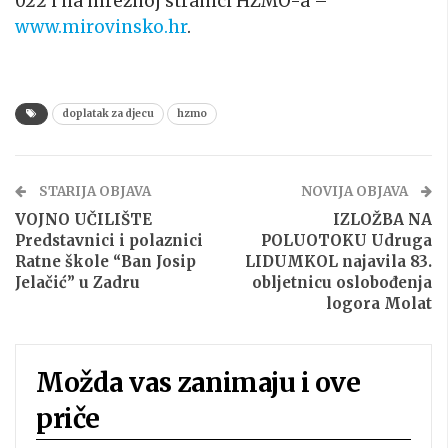
022 i na mrežnoj stranici HZMO-a –
www.mirovinsko.hr
.
doplatak za djecu
hzmo
STARIJA OBJAVA
NOVIJA OBJAVA
VOJNO UČILIŠTE
IZLOŽBA NA
Predstavnici i polaznici
POLUOTOKU Udruga
Ratne škole “Ban Josip
LIDUMKOL najavila 83.
Jelačić” u Zadru
obljetnicu oslobođenja
logora Molat
Možda vas zanimaju i ove
priče