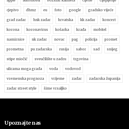
apple
automobil
božidar kalmeta
cijene
cijepljenje
cjepivo
dhmz
eu
foto
google
gradsko vijeće
grad zadar
hnk zadar
hrvatska
kk zadar
koncert
korona
koronavirus
košarka
krađa
mobitel
namirnice
nk zadar
novac
pag
policija
promet
prometna
pu zadarska
rusija
sabor
sad
snijeg
stipe miočić
sveučilište u zadru
trgovina
ulicama moga grada
voda
vodovod
vremenska prognoza
vrijeme
zadar
zadarska županija
zadar street style
šime vrsaljko
Upoznajte nas