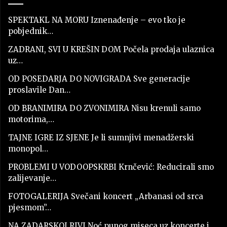
SPEKTAKL NA MORU Iznenađenje – evo tko je
pobjednik…
ZADRANI, SVI U KREŠIN DOM Počela prodaja ulaznica
uz…
OD POSEDARJA DO NOVIGRADA Sve generacije
proslavile Dan…
OD BRANIMIRA DO ZVONIMIRA Nisu krenuli samo
motorima,…
TAJNE IGRE IZ SJENE Je li sumnjivi menadžerski
monopol…
PROBLEMI U VODOOPSKRBI Krnčević: Reducirali smo
zalijevanje…
FOTOGALERIJA Svečani koncert „Arbanasi od srca
pjesmom”…
NA ZADARSKOJ RIVI Noć punog miseca uz koncerte i