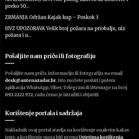
preko 50…
ZRMANJA Održan Kajak kup – Poskok 3
HVZ UPOZORAVA Velik broj požara na priobalju, niz
požara i u…
Pošaljite nam priču ili fotografiju
Pošaljite nam priču, informaciju ili fotografiju na email
desk@antenazadar.hr
. Isto možete poslati i putem
aplikacija WhatsApp, Viber, Telegram ili iMessage na broj
092 2222 972
, rado ćemo je istražiti i objaviti.
Korištenje portala i sadržaja
Nakladnik ovaj portal stavlja na korištenje onakvim kakav
jeste, a korištenje mora biti prema
U
vjetima korištenja
.