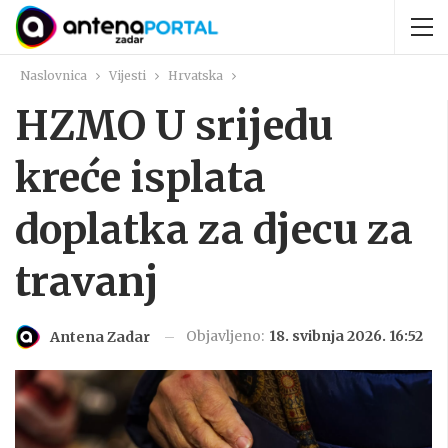
Naslovnica
Vijesti
Hrvatska
HZMO U srijedu
kreće isplata
doplatka za djecu za
travanj
Objavljeno:
18. svibnja 2026. 16:52
Antena Zadar