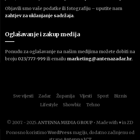
Objavili smo vaše podatke ili fotografiju – uputite nam
zahtjev za uklanjanje sadržaja
.
Oglašavanje i zakup medija
Ponudu za oglašavanje na našim medijima možete dobiti na
broju
023/777-999
ili emailu
marketing@antenazadar.hr
.
Sve vijesti
Zadar
Županija
Vijesti
Sport
Biznis
Lifestyle
Showbiz
Tehno
© 2007. - 2025.
ANTENNA MEDIA GROUP
• Made with ♥ in ZD
Ponosno koristimo
WordPress
magiju, dodatno začinjenu od
strane
Antenna ICT