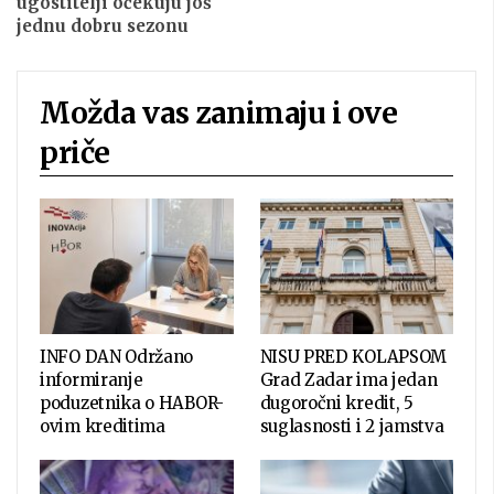
ugostitelji očekuju još
jednu dobru sezonu
Možda vas zanimaju i ove
priče
INFO DAN Održano
NISU PRED KOLAPSOM
informiranje
Grad Zadar ima jedan
poduzetnika o HABOR-
dugoročni kredit, 5
ovim kreditima
suglasnosti i 2 jamstva