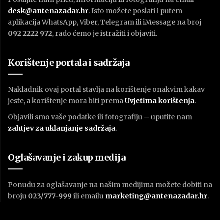
desk@antenazadar.hr
. Isto možete poslati i putem
aplikacija WhatsApp, Viber, Telegram ili iMessage na broj
092 2222 972
, rado ćemo je istražiti i objaviti.
Korištenje portala i sadržaja
Nakladnik ovaj portal stavlja na korištenje onakvim kakav
jeste, a korištenje mora biti prema
U
vjetima korištenja
.
Objavili smo vaše podatke ili fotografiju – uputite nam
zahtjev za uklanjanje sadržaja
.
Oglašavanje i zakup medija
Ponudu za oglašavanje na našim medijima možete dobiti na
broju
023/777-999
ili emailu
marketing@antenazadar.hr
.