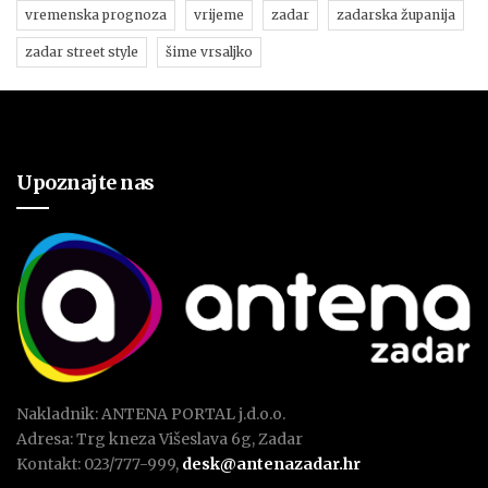
vremenska prognoza
vrijeme
zadar
zadarska županija
zadar street style
šime vrsaljko
Upoznajte nas
Nakladnik: ANTENA PORTAL j.d.o.o.
Adresa: Trg kneza Višeslava 6g, Zadar
Kontakt: 023/777-999,
desk@antenazadar.hr