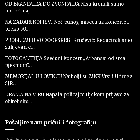
OD BRANIMIRA DO ZVONIMIRA Nisu krenuli samo
motorima,…
NA ZADARSKOJ RIVI Noć punog miseca uz koncerte i
preko 50…
PROBLEMI U VODOOPSKRBI Krnčević: Reducirali smo
zalijevanje…
FOTOGALERIJA Svečani koncert „Arbanasi od srca
pjesmom”…
MEMORIJAL U LOVINCU Najbolji su MNK Vrsi i Udruga
SJP…
DRAMA NA VIRU Napala policajce tijekom prijave za
obiteljsko…
Pošaljite nam priču ili fotografiju
Pošaljite nam priču, informaciju ili fotografiju na email