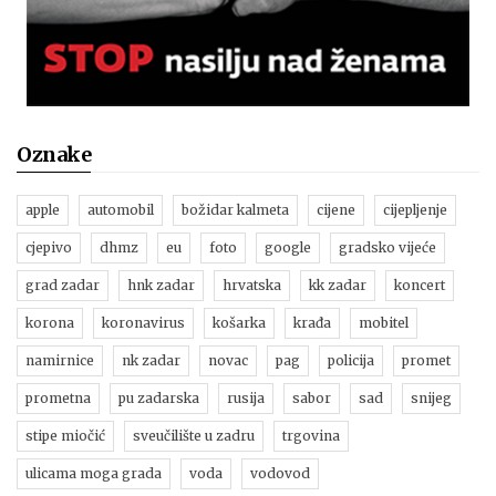
Oznake
apple
automobil
božidar kalmeta
cijene
cijepljenje
cjepivo
dhmz
eu
foto
google
gradsko vijeće
grad zadar
hnk zadar
hrvatska
kk zadar
koncert
korona
koronavirus
košarka
krađa
mobitel
namirnice
nk zadar
novac
pag
policija
promet
prometna
pu zadarska
rusija
sabor
sad
snijeg
stipe miočić
sveučilište u zadru
trgovina
ulicama moga grada
voda
vodovod