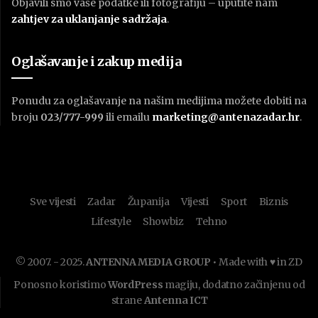
Objavili smo vaše podatke ili fotografiju – uputite nam
zahtjev za uklanjanje sadržaja
.
Oglašavanje i zakup medija
Ponudu za oglašavanje na našim medijima možete dobiti na
broju
023/777-999
ili emailu
marketing@antenazadar.hr
.
Sve vijesti
Zadar
Županija
Vijesti
Sport
Biznis
Lifestyle
Showbiz
Tehno
© 2007. - 2025.
ANTENNA MEDIA GROUP
• Made with ♥ in ZD
Ponosno koristimo
WordPress
magiju, dodatno začinjenu od
strane
Antenna ICT