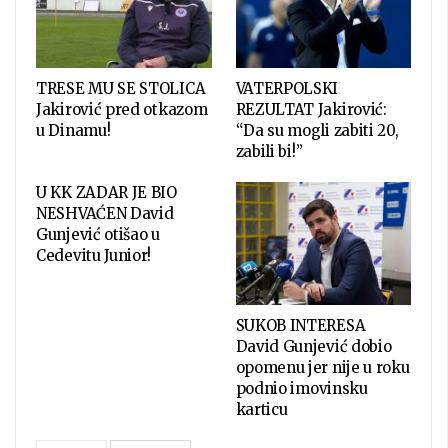
TRESE MU SE STOLICA
VATERPOLSKI
Jakirović pred otkazom
REZULTAT Jakirović:
u Dinamu!
“Da su mogli zabiti 20,
zabili bi!”
U KK ZADAR JE BIO
NESHVAĆEN David
Gunjević otišao u
Cedevitu Junior!
SUKOB INTERESA
David Gunjević dobio
opomenu jer nije u roku
podnio imovinsku
karticu