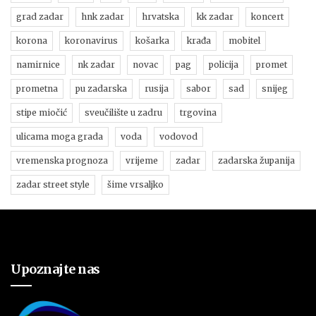
grad zadar
hnk zadar
hrvatska
kk zadar
koncert
korona
koronavirus
košarka
krađa
mobitel
namirnice
nk zadar
novac
pag
policija
promet
prometna
pu zadarska
rusija
sabor
sad
snijeg
stipe miočić
sveučilište u zadru
trgovina
ulicama moga grada
voda
vodovod
vremenska prognoza
vrijeme
zadar
zadarska županija
zadar street style
šime vrsaljko
Upoznajte nas