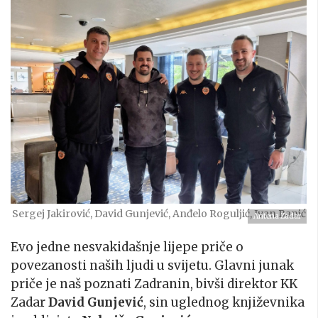
Sergej Jakirović, David Gunjević, Anđelo Roguljić, Ivan Banić
Antena Zadar
Evo jedne nesvakidašnje lijepe priče o
povezanosti naših ljudi u svijetu. Glavni junak
priče je naš poznati Zadranin, bivši direktor KK
Zadar
David Gunjević
, sin uglednog književnika