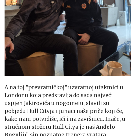
A na toj “prevratničkoj” uzvratnoj utakmici u
Londonu koja predstavlja do sada najveći
uspjeh Jakirovića u nogometu, slavili su
pobjedu Hull Cityja i junaci naše priče koji će,
kako nam potvrdiše, ići i na završnicu. Inače, u
stručnom stožeru Hull Citya je naš
Anđelo
Roguljić
, sin poznatog trenera vratara