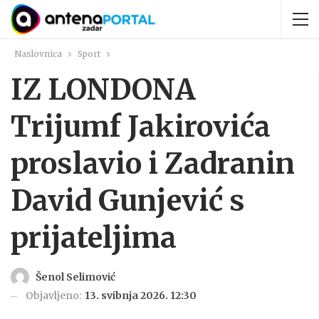
Naslovnica
Sport
IZ LONDONA
Trijumf Jakirovića
proslavio i Zadranin
David Gunjević s
prijateljima
Šenol Selimović
Objavljeno:
13. svibnja 2026. 12:30