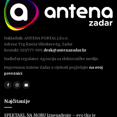
Nakladnik: ANTENA PORTAL j.d.o.o.
Adresa: Trg kneza Višeslava 6g, Zadar
Kontakt: 023/777-999,
desk@antenazadar.hr
Nadležni regulator: Agencija za elektorničke medije.
Impressum Antene Zadar u cijelosti pogledajte
na ovoj
poveznici
.
Najčitanije
SPEKTAKL NA MORU Iznenađenje – evo tko je