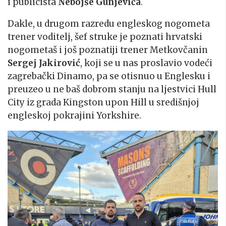
i publicista
Nebojše Gunjevića
.
Dakle, u drugom razredu engleskog nogometa
trener voditelj, šef struke je poznati hrvatski
nogometaš i još poznatiji trener Metkovčanin
Sergej Jakirović
, koji se u nas proslavio vodeći
zagrebački Dinamo, pa se otisnuo u Englesku i
preuzeo u ne baš dobrom stanju na ljestvici Hull
City iz grada Kingston upon Hill u središnjoj
engleskoj pokrajini Yorkshire.