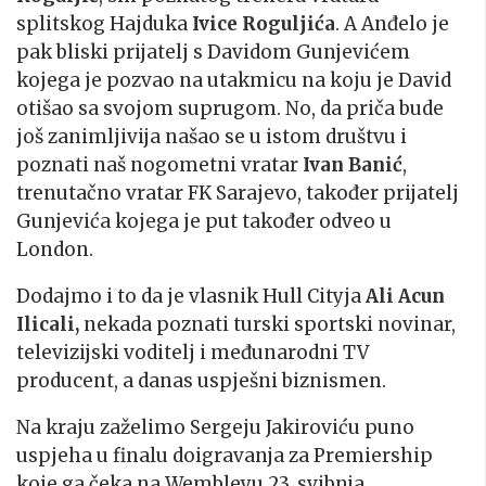
splitskog Hajduka
Ivice Roguljića
. A Anđelo je
pak bliski prijatelj s Davidom Gunjevićem
kojega je pozvao na utakmicu na koju je David
otišao sa svojom suprugom. No, da priča bude
još zanimljivija našao se u istom društvu i
poznati naš nogometni vratar
Ivan Banić
,
trenutačno vratar FK Sarajevo, također prijatelj
Gunjevića kojega je put također odveo u
London.
Dodajmo i to da je vlasnik Hull Cityja
Ali Acun
Ilicali,
nekada poznati turski sportski novinar,
televizijski voditelj i međunarodni TV
producent, a danas uspješni biznismen.
Na kraju zaželimo Sergeju Jakiroviću puno
uspjeha u finalu doigravanja za Premiership
koje ga čeka na Wembleyu 23. svibnja.