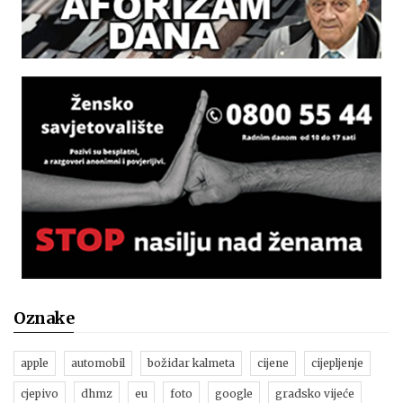
Oznake
apple
automobil
božidar kalmeta
cijene
cijepljenje
cjepivo
dhmz
eu
foto
google
gradsko vijeće