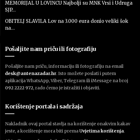
MEMORIJAL U LOVINCU Najbolji su MNK Vrsi i Udruga
SJP…
OBITELJ SLAVILA Lov na 3.000 eura donio veliki šok
na…
Pošaljite nam priču ili fotografiju
Pošaljite nam priču, informaciju ili fotografiju na email
desk@antenazadar.hr
. Isto možete poslati i putem
aplikacija WhatsApp, Viber, Telegram ili iMessage na broj
092 2222 972
, rado ćemo je istražiti i objaviti.
Korištenje portala i sadržaja
Nakladnik ovaj portal stavlja na korištenje onakvim kakav
jeste, a korištenje mora biti prema
U
vjetima korištenja
.