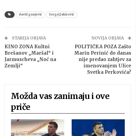
david gunjević
Sergej Jakirović
STARIJA OBJAVA
NOVIJA OBJAVA
KINO ZONA Kultni
POLITIČKA POZA Zašto
Brešanov „Maršal“ i
Marin Perinić do danas
Jarmuscheva „Noć na
nije predao zahtjev za
Zemlji“
imenovanjem Ulice
Svetka Perkovića?
Možda vas zanimaju i ove
priče