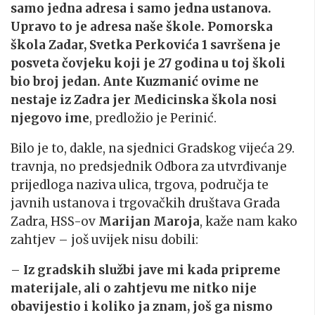
samo jedna adresa i samo jedna ustanova.
Upravo to je adresa naše škole. Pomorska
škola Zadar, Svetka Perkovića 1 savršena je
posveta čovjeku koji je 27 godina u toj školi
bio broj jedan. Ante Kuzmanić ovime ne
nestaje iz Zadra jer Medicinska škola nosi
njegovo ime
, predložio je Perinić.
Bilo je to, dakle, na sjednici Gradskog vijeća 29.
travnja, no predsjednik Odbora za utvrđivanje
prijedloga naziva ulica, trgova, područja te
javnih ustanova i trgovačkih društava Grada
Zadra, HSS-ov
Marijan Maroja
, kaže nam kako
zahtjev – još uvijek nisu dobili:
–
Iz gradskih službi jave mi kada pripreme
materijale, ali o zahtjevu me nitko nije
obavijestio i koliko ja znam, još ga nismo