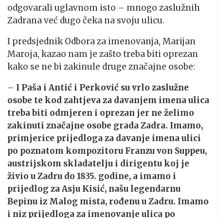
odgovarali uglavnom isto – mnogo zaslužnih
Zadrana već dugo čeka na svoju ulicu.
I predsjednik Odbora za imenovanja, Marijan
Maroja, kazao nam je zašto treba biti oprezan
kako se ne bi zakinule druge značajne osobe:
–
I Paša i Antić i Perković su vrlo zaslužne
osobe te kod zahtjeva za davanjem imena ulica
treba biti odmjeren i oprezan jer ne želimo
zakinuti značajne osobe grada Zadra. Imamo,
primjerice prijedloga za davanje imena ulici
po poznatom kompozitoru Franzu von Suppeu,
austrijskom skladatelju i dirigentu koj je
živio u Zadru do 1835. godine, a imamo i
prijedlog za Asju Kisić, našu legendarnu
Bepinu iz Malog mista, rođenu u Zadru. Imamo
i niz prijedloga za imenovanje ulica po