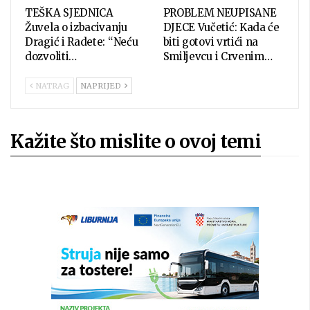
TEŠKA SJEDNICA
PROBLEM NEUPISANE
Žuvela o izbacivanju
DJECE Vučetić: Kada će
Dragić i Radete: “Neću
biti gotovi vrtići na
dozvoliti…
Smiljevcu i Crvenim…
NATRAG
NAPRIJED
Kažite što mislite o ovoj temi