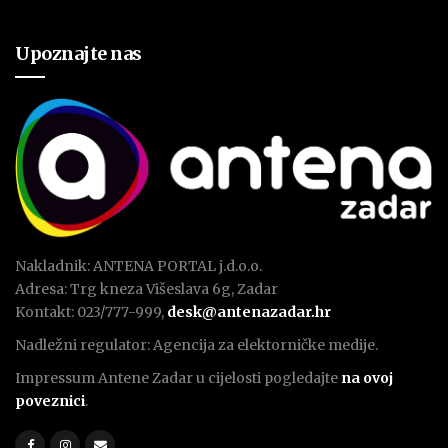
Upoznajte nas
Nakladnik: ANTENA PORTAL j.d.o.o.
Adresa: Trg kneza Višeslava 6g, Zadar
Kontakt: 023/777-999,
desk@antenazadar.hr
Nadležni regulator: Agencija za elektorničke medije.
Impressum Antene Zadar u cijelosti pogledajte
na ovoj
poveznici
.