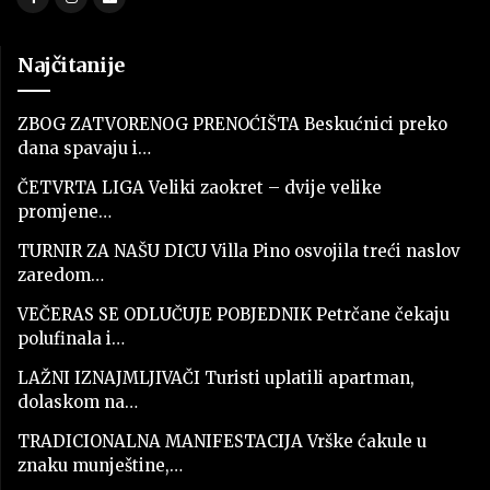
Najčitanije
ZBOG ZATVORENOG PRENOĆIŠTA Beskućnici preko
dana spavaju i…
ČETVRTA LIGA Veliki zaokret – dvije velike
promjene…
TURNIR ZA NAŠU DICU Villa Pino osvojila treći naslov
zaredom…
VEČERAS SE ODLUČUJE POBJEDNIK Petrčane čekaju
polufinala i…
LAŽNI IZNAJMLJIVAČI Turisti uplatili apartman,
dolaskom na…
TRADICIONALNA MANIFESTACIJA Vrške ćakule u
znaku munještine,…