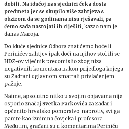
dobili. Na idućoj nas sjednici čeka dosta
predmeta jer se skupilo više zahtjeva s
obzirom da se godinama nisu rješavali, pa
ćemo sada nastojati ih riješiti
, kazao nam je
danas Maroja.
Do iduće sjednice Odbora znat ćemo hoće li
Perinićev zahtjev ipak doći na njihov stol ili se
HDZ-ov vijećnik predomislio zbog niza
negativnih komentara nakon prijedloga kojega
su Zadrani uglavnom smatrali privlačenjem
pažnje.
Naime, apsolutno nitko u svojim objavama nije
osporio značaj
Svetka Parkovića
za Zadar i
općenito hrvatsko pomorstvo, naprotiv, svi ga
pamte kao iznimna čovjeka i profesora.
Međutim, građani su u komentarima Periniću