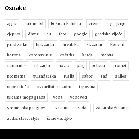
Oznake
apple
automobil
božidar kalmeta
cijene
cijepljenje
cjepivo
dhmz
eu
foto
google
gradsko vijeće
grad zadar
hnk zadar
hrvatska
kk zadar
koncert
korona
koronavirus
košarka
krađa
mobitel
namirnice
nk zadar
novac
pag
policija
promet
prometna
pu zadarska
rusija
sabor
sad
snijeg
stipe miočić
sveučilište u zadru
trgovina
ulicama moga grada
voda
vodovod
vremenska prognoza
vrijeme
zadar
zadarska županija
zadar street style
šime vrsaljko