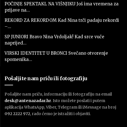
POČINJE SPEKTAKL NA VIŠNJIKU Još ima vremena za
prijave na…
REKORD ZA REKORDOM Kad Nina trči padaju rekordi
–…
SP JUNIORI Bravo Nina Vrdoljak! Kad srce vuče
naprijed…
VIRSKI IDENTITET U BRONCI Svečano otvorenje
spomenika…
Pošaljite nam priču ili fotografiju
Pošaljite nam priču, informaciju ili fotografiju na email
desk@antenazadar.hr
. Isto možete poslati i putem
aplikacija WhatsApp, Viber, Telegram ili iMessage na broj
092 2222 972
, rado ćemo je istražiti i objaviti.