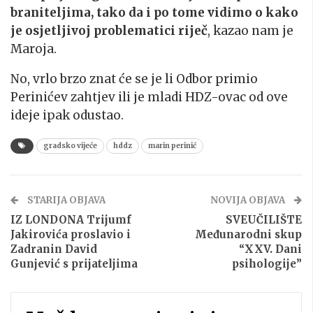
braniteljima, tako da i po tome vidimo o kako
je osjetljivoj problematici riječ
, kazao nam je
Maroja.
No, vrlo brzo znat će se je li Odbor primio
Perinićev zahtjev ili je mladi HDZ-ovac od ove
ideje ipak odustao.
gradsko vijeće
hddz
marin perinić
STARIJA OBJAVA
NOVIJA OBJAVA
IZ LONDONA Trijumf
SVEUČILIŠTE
Jakirovića proslavio i
Međunarodni skup
Zadranin David
“XXV. Dani
Gunjević s prijateljima
psihologije”