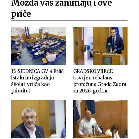
Možda vas zanimaju i ove
priče
13. SJEDNICA GV-a Erlić
GRADSKO VIJEĆE
istaknuo izgradnju
Usvojen rebalans
škola i vrtića kao
proračuna Grada Zadra
prioritet
za 2026. godinu