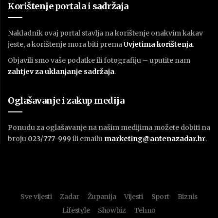
Korištenje portala i sadržaja
Nakladnik ovaj portal stavlja na korištenje onakvim kakav
jeste, a korištenje mora biti prema
U
vjetima korištenja
.
Objavili smo vaše podatke ili fotografiju – uputite nam
zahtjev za uklanjanje sadržaja
.
Oglašavanje i zakup medija
Ponudu za oglašavanje na našim medijima možete dobiti na
broju
023/777-999
ili emailu
marketing@antenazadar.hr
.
Sve vijesti
Zadar
Županija
Vijesti
Sport
Biznis
Lifestyle
Showbiz
Tehno