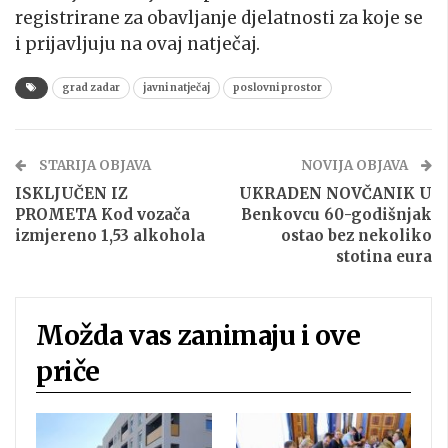
registrirane za obavljanje djelatnosti za koje se
i prijavljuju na ovaj natječaj.
grad zadar
javni natječaj
poslovni prostor
STARIJA OBJAVA
NOVIJA OBJAVA
ISKLJUČEN IZ
UKRADEN NOVČANIK U
PROMETA Kod vozača
Benkovcu 60-godišnjak
izmjereno 1,53 alkohola
ostao bez nekoliko
stotina eura
Možda vas zanimaju i ove
priče