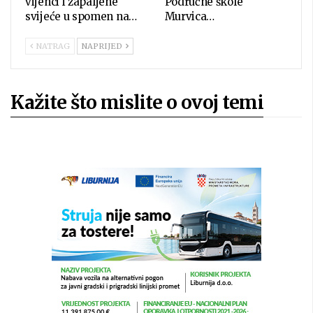
vijenci i zapaljene
Područne škole
svijeće u spomen na…
Murvica…
NATRAG
NAPRIJED
Kažite što mislite o ovoj temi