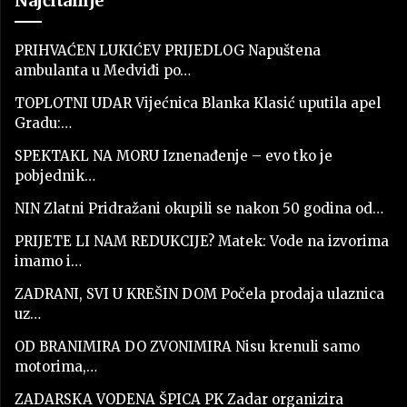
Najčitanije
PRIHVAĆEN LUKIĆEV PRIJEDLOG Napuštena
ambulanta u Medviđi po…
TOPLOTNI UDAR Vijećnica Blanka Klasić uputila apel
Gradu:…
SPEKTAKL NA MORU Iznenađenje – evo tko je
pobjednik…
NIN Zlatni Pridražani okupili se nakon 50 godina od…
PRIJETE LI NAM REDUKCIJE? Matek: Vode na izvorima
imamo i…
ZADRANI, SVI U KREŠIN DOM Počela prodaja ulaznica
uz…
OD BRANIMIRA DO ZVONIMIRA Nisu krenuli samo
motorima,…
ZADARSKA VODENA ŠPICA PK Zadar organizira