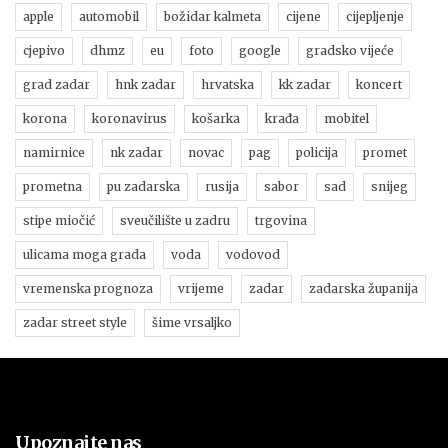
apple
automobil
božidar kalmeta
cijene
cijepljenje
cjepivo
dhmz
eu
foto
google
gradsko vijeće
grad zadar
hnk zadar
hrvatska
kk zadar
koncert
korona
koronavirus
košarka
krađa
mobitel
namirnice
nk zadar
novac
pag
policija
promet
prometna
pu zadarska
rusija
sabor
sad
snijeg
stipe miočić
sveučilište u zadru
trgovina
ulicama moga grada
voda
vodovod
vremenska prognoza
vrijeme
zadar
zadarska županija
zadar street style
šime vrsaljko
Upoznajte nas