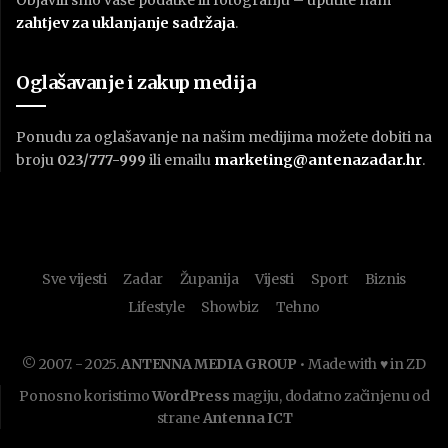
zahtjev za uklanjanje sadržaja
.
Oglašavanje i zakup medija
Ponudu za oglašavanje na našim medijima možete dobiti na
broju
023/777-999
ili emailu
marketing@antenazadar.hr
.
Sve vijesti
Zadar
Županija
Vijesti
Sport
Biznis
Lifestyle
Showbiz
Tehno
© 2007. - 2025.
ANTENNA MEDIA GROUP
• Made with ♥ in ZD
Ponosno koristimo
WordPress
magiju, dodatno začinjenu od
strane
Antenna ICT