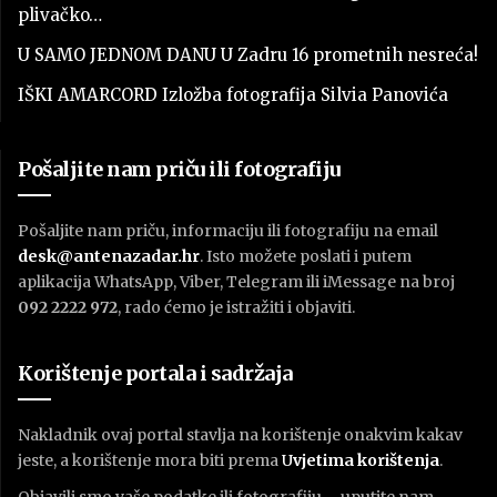
plivačko…
U SAMO JEDNOM DANU U Zadru 16 prometnih nesreća!
IŠKI AMARCORD Izložba fotografija Silvia Panovića
Pošaljite nam priču ili fotografiju
Pošaljite nam priču, informaciju ili fotografiju na email
desk@antenazadar.hr
. Isto možete poslati i putem
aplikacija WhatsApp, Viber, Telegram ili iMessage na broj
092 2222 972
, rado ćemo je istražiti i objaviti.
Korištenje portala i sadržaja
Nakladnik ovaj portal stavlja na korištenje onakvim kakav
jeste, a korištenje mora biti prema
U
vjetima korištenja
.
Objavili smo vaše podatke ili fotografiju – uputite nam