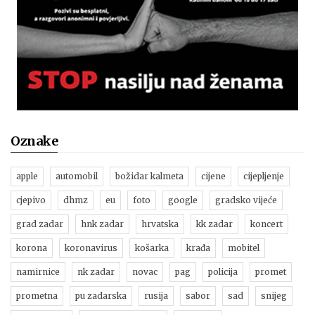
Oznake
apple
automobil
božidar kalmeta
cijene
cijepljenje
cjepivo
dhmz
eu
foto
google
gradsko vijeće
grad zadar
hnk zadar
hrvatska
kk zadar
koncert
korona
koronavirus
košarka
krađa
mobitel
namirnice
nk zadar
novac
pag
policija
promet
prometna
pu zadarska
rusija
sabor
sad
snijeg