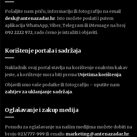
Pošaljite nam priču, informaciju ili fotografiju na email
desk@antenazadar.hr
. Isto možete poslati i putem
aplikacija WhatsApp, Viber, Telegram ili iMessage na broj
092 2222 972
, rado ćemo je istražiti i objaviti.
Korištenje portala i sadržaja
Nakladnik ovaj portal stavlja na korištenje onakvim kakav
jeste, a korištenje mora biti prema
U
vjetima korištenja
.
Objavili smo vaše podatke ili fotografiju – uputite nam
zahtjev za uklanjanje sadržaja
.
Oglašavanje i zakup medija
Ponudu za oglašavanje na našim medijima možete dobiti na
broju
023/777-999
ili emailu
marketing@antenazadar.hr
.