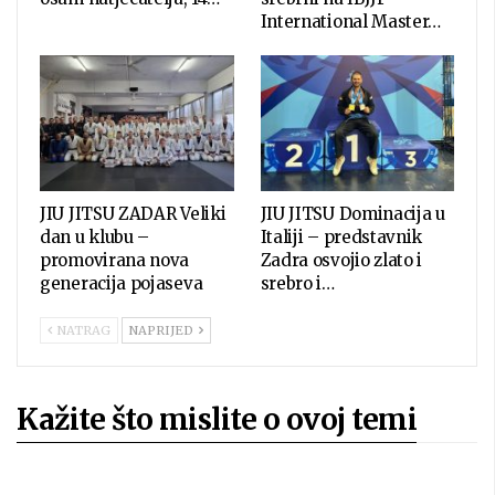
International Master…
JIU JITSU ZADAR Veliki
JIU JITSU Dominacija u
dan u klubu –
Italiji – predstavnik
promovirana nova
Zadra osvojio zlato i
generacija pojaseva
srebro i…
NATRAG
NAPRIJED
Kažite što mislite o ovoj temi