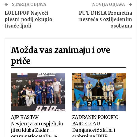
STARIJA OBJAVA
NOVIJA OBJAVA
LOLLIPOP Najveći
PUT DIKLA Prometna
plesni podij okupio
nesreća s ozlijeđenim
tisuće ljudi
osobama
Možda vas zanimaju i ove
priče
AJP KASTAV
ZADRANIN POKORIO
Nevjerojatan uspjeh Jiu
BARCELONU
jitsu kluba Zadar –
Damjanović zlatni i
osam natjecatelja, 14…
srebrni na IBJJF