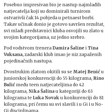
Posebno impresivan bio je nastup najmlađih
natjecatelja koji su dominirali turnirom
ostvarivši čak 14 pobjeda u petnaest borbi.
Takav učinak donio je gotovo savršen rezultat,
svi mladi predstavnici kluba osvojili su zlato u
svojim kategorijama, uz jedno srebro.
Pod vodstvom trenera
Damira Šaline
i
Tina
Vuksana,
zadarski klub imao je niz zapaženih
pojedinačnih nastupa.
Dvostrukim zlatom okitili su se
Matej Benić
u
juniorskoj konkurenciji do 55 kilograma,
Rino
Bulić
među teen natjecateljima do 42
kilograma,
Nika Šalina
u kategoriji do 63
kilograma te
Luka Novak
u konkurenciji do 81
kilograma, pri čemu su svi slavili i u Gi i u No-
Gi disciplinama.