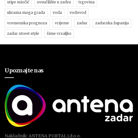
stipe miočić
sveučilište u zadru
trgovina
ulicama moga grada
voda
vodovod
vremenska prognoza
vrijeme
zadar
zadarska županija
zadar street style
šime vrsaljko
Upoznajte nas
Nakladnik: ANTENA PORTAL j.d.o.o.