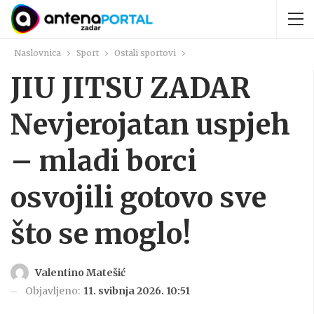
Naslovnica
Sport
Ostali sportovi
JIU JITSU ZADAR
Nevjerojatan uspjeh
– mladi borci
osvojili gotovo sve
što se moglo!
Valentino Matešić
Objavljeno:
11. svibnja 2026. 10:51