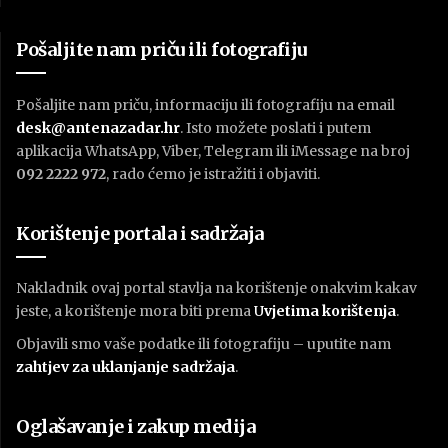
Pošaljite nam priču ili fotografiju
Pošaljite nam priču, informaciju ili fotografiju na email
desk@antenazadar.hr
. Isto možete poslati i putem
aplikacija WhatsApp, Viber, Telegram ili iMessage na broj
092 2222 972
, rado ćemo je istražiti i objaviti.
Korištenje portala i sadržaja
Nakladnik ovaj portal stavlja na korištenje onakvim kakav
jeste, a korištenje mora biti prema
U
vjetima korištenja
.
Objavili smo vaše podatke ili fotografiju – uputite nam
zahtjev za uklanjanje sadržaja
.
Oglašavanje i zakup medija