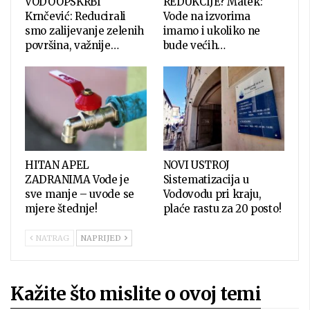
VODOOPSKRBI
REDUKCIJE? Matek:
Krnčević: Reducirali
Vode na izvorima
smo zalijevanje zelenih
imamo i ukoliko ne
površina, važnije…
bude većih…
HITAN APEL
NOVI USTROJ
ZADRANIMA Vode je
Sistematizacija u
sve manje – uvode se
Vodovodu pri kraju,
mjere štednje!
plaće rastu za 20 posto!
NATRAG
NAPRIJED
Kažite što mislite o ovoj temi