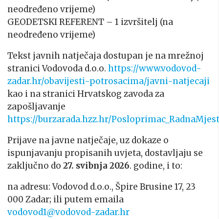
neodređeno vrijeme)
GEODETSKI REFERENT – 1 izvršitelj (na
neodređeno vrijeme)
Tekst javnih natječaja dostupan je na mrežnoj
stranici Vodovoda d.o.o.
https://www.vodovod-
zadar.hr/obavijesti-potrosacima/javni-natjecaji
kao i na stranici Hrvatskog zavoda za
zapošljavanje
https://burzarada.hzz.hr/Posloprimac_RadnaMjes
Prijave na javne natječaje, uz dokaze o
ispunjavanju propisanih uvjeta, dostavljaju se
zaključno do
27. svibnja 2026
. godine, i to:
na adresu: Vodovod d.o.o., Špire Brusine 17, 23
000 Zadar; ili putem emaila
vodovod1@vodovod-zadar.hr