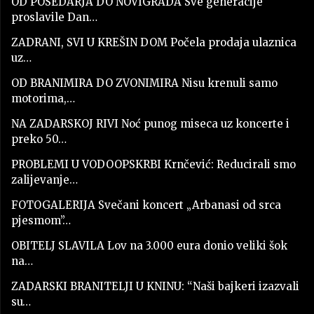
OD POSEDARJA DO NOVIGRADA Sve generacije
proslavile Dan…
ZADRANI, SVI U KREŠIN DOM Počela prodaja ulaznica
uz…
OD BRANIMIRA DO ZVONIMIRA Nisu krenuli samo
motorima,…
NA ZADARSKOJ RIVI Noć punog miseca uz koncerte i
preko 50…
PROBLEMI U VODOOPSKRBI Krnčević: Reducirali smo
zalijevanje…
FOTOGALERIJA Svečani koncert „Arbanasi od srca
pjesmom”…
OBITELJ SLAVILA Lov na 3.000 eura donio veliki šok
na…
ZADARSKI BRANITELJI U KNINU: “Naši bajkeri izazvali
su…