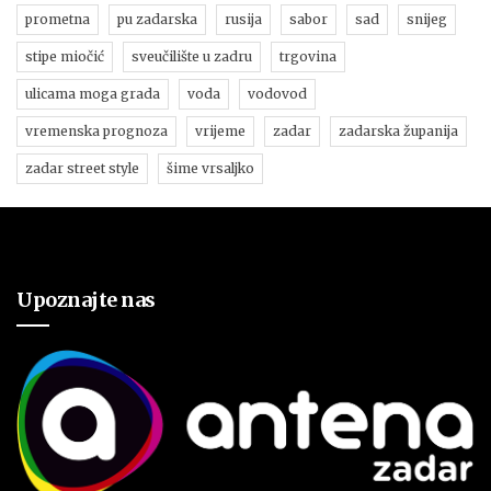
prometna
pu zadarska
rusija
sabor
sad
snijeg
stipe miočić
sveučilište u zadru
trgovina
ulicama moga grada
voda
vodovod
vremenska prognoza
vrijeme
zadar
zadarska županija
zadar street style
šime vrsaljko
Upoznajte nas