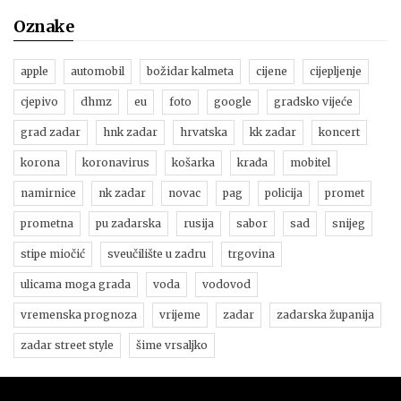
Oznake
apple
automobil
božidar kalmeta
cijene
cijepljenje
cjepivo
dhmz
eu
foto
google
gradsko vijeće
grad zadar
hnk zadar
hrvatska
kk zadar
koncert
korona
koronavirus
košarka
krađa
mobitel
namirnice
nk zadar
novac
pag
policija
promet
prometna
pu zadarska
rusija
sabor
sad
snijeg
stipe miočić
sveučilište u zadru
trgovina
ulicama moga grada
voda
vodovod
vremenska prognoza
vrijeme
zadar
zadarska županija
zadar street style
šime vrsaljko