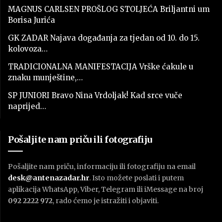
MAGNUS CARLSEN PROŠLOG STOLJEĆA Briljantni um
Borisa Jurića
GK ZADAR Najava događanja za tjedan od 10. do 15.
kolovoza…
TRADICIONALNA MANIFESTACIJA Vrške ćakule u
znaku munještine,…
SP JUNIORI Bravo Nina Vrdoljak! Kad srce vuče
naprijed…
Pošaljite nam priču ili fotografiju
Pošaljite nam priču, informaciju ili fotografiju na email
desk@antenazadar.hr
. Isto možete poslati i putem
aplikacija WhatsApp, Viber, Telegram ili iMessage na broj
092 2222 972
, rado ćemo je istražiti i objaviti.