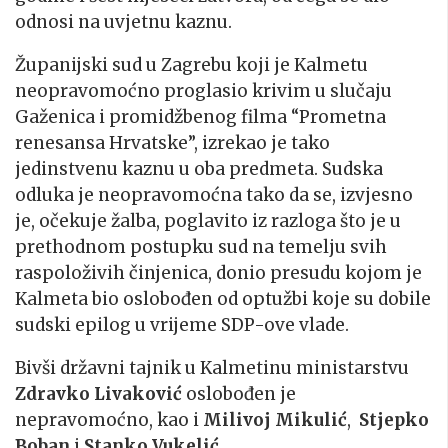
odnosi na uvjetnu kaznu.
Županijski sud u Zagrebu koji je Kalmetu
neopravomoćno proglasio krivim u slučaju
Gaženica i promidžbenog filma “Prometna
renesansa Hrvatske”, izrekao je tako
jedinstvenu kaznu u oba predmeta. Sudska
odluka je neopravomoćna tako da se, izvjesno
je, očekuje žalba, poglavito iz razloga što je u
prethodnom postupku sud na temelju svih
raspoloživih činjenica, donio presudu kojom je
Kalmeta bio oslobođen od optužbi koje su dobile
sudski epilog u vrijeme SDP-ove vlade.
Bivši državni tajnik u Kalmetinu ministarstvu
Zdravko Livaković
oslobođen je
nepravomoćno, kao i
Milivoj Mikulić
,
Stjepko
Boban
i
Stanko Vukelić
.