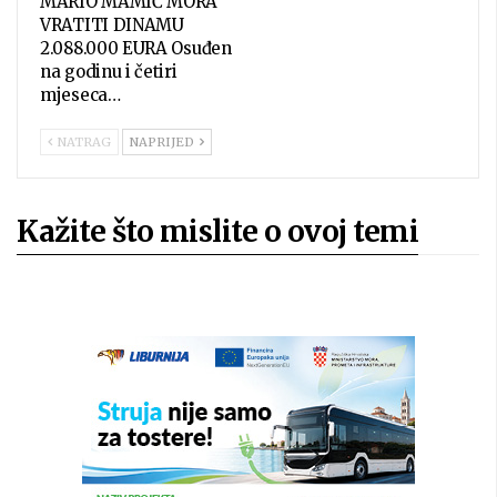
MARIO MAMIĆ MORA
VRATITI DINAMU
2.088.000 EURA Osuđen
na godinu i četiri
mjeseca…
NATRAG
NAPRIJED
Kažite što mislite o ovoj temi