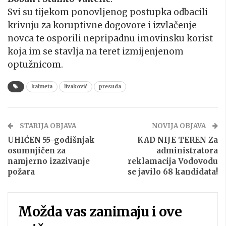
Svi su tijekom ponovljenog postupka odbacili
krivnju za koruptivne dogovore i izvlačenje
novca te osporili nepripadnu imovinsku korist
koja im se stavlja na teret izmijenjenom
optužnicom.
kalmeta
livaković
presuda
STARIJA OBJAVA
NOVIJA OBJAVA
UHIĆEN 55-godišnjak
KAD NIJE TEREN Za
osumnjičen za
administratora
namjerno izazivanje
reklamacija Vodovodu
požara
se javilo 68 kandidata!
Možda vas zanimaju i ove