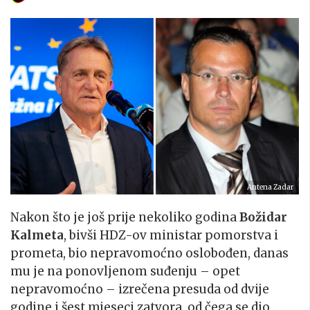
Antena Zadar
Nakon što je još prije nekoliko godina
Božidar
Kalmeta
, bivši HDZ-ov ministar pomorstva i
prometa, bio nepravomoćno oslobođen, danas
mu je na ponovljenom suđenju – opet
nepravomoćno – izrečena presuda od dvije
godine i šest mjeseci zatvora, od čega se dio