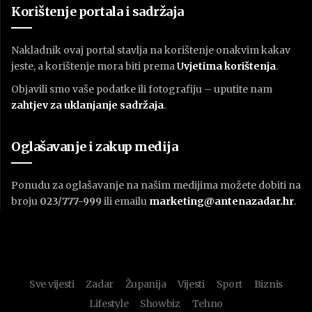
Korištenje portala i sadržaja
Nakladnik ovaj portal stavlja na korištenje onakvim kakav
jeste, a korištenje mora biti prema
U
vjetima korištenja
.
Objavili smo vaše podatke ili fotografiju – uputite nam
zahtjev za uklanjanje sadržaja
.
Oglašavanje i zakup medija
Ponudu za oglašavanje na našim medijima možete dobiti na
broju
023/777-999
ili emailu
marketing@antenazadar.hr
.
Sve vijesti
Zadar
Županija
Vijesti
Sport
Biznis
Lifestyle
Showbiz
Tehno