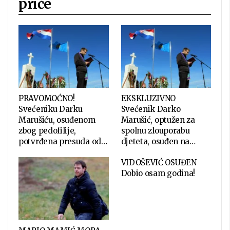
priče
PRAVOMOĆNO!
EKSKLUZIVNO
Svećeniku Darku
Svećenik Darko
Marušiću, osuđenom
Marušić, optužen za
zbog pedofilije,
spolnu zlouporabu
potvrđena presuda od…
djeteta, osuđen na…
VIDOŠEVIĆ OSUĐEN
Dobio osam godina!