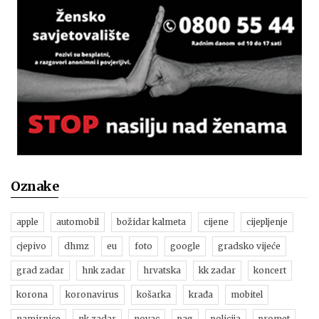
Oznake
apple
automobil
božidar kalmeta
cijene
cijepljenje
cjepivo
dhmz
eu
foto
google
gradsko vijeće
grad zadar
hnk zadar
hrvatska
kk zadar
koncert
korona
koronavirus
košarka
krađa
mobitel
namirnice
nk zadar
novac
pag
policija
promet