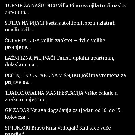
TURNIR ZA NAŠU DICU Villa Pino osvojila treći naslov
zaredom…
SUTRA NA PIJACI Fešta autohtonih sorti i zlatnih
maslinovih…
ČETVRTA LIGA Veliki zaokret – dvije velike
promjene…
LAŽNI IZNAJMLJIVAČI Turisti uplatili apartman,
dolaskom na…
POČINJE SPEKTAKL NA VIŠNJIKU Još ima vremena za
prijave na…
TRADICIONALNA MANIFESTACIJA Vrške ćakule u
znaku munještine,…
GK ZADAR Najava događanja za tjedan od 10. do 15.
kolovoza…
SP JUNIORI Bravo Nina Vrdoljak! Kad srce vuče
naprijed…