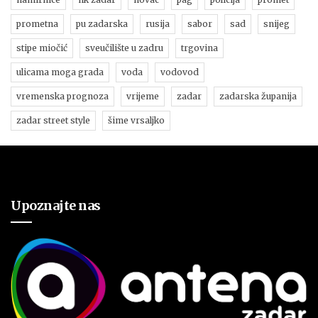
prometna
pu zadarska
rusija
sabor
sad
snijeg
stipe miočić
sveučilište u zadru
trgovina
ulicama moga grada
voda
vodovod
vremenska prognoza
vrijeme
zadar
zadarska županija
zadar street style
šime vrsaljko
Upoznajte nas