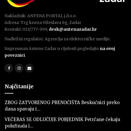
Nakladnik: ANTENA PORTAL j.d.o.o.
Adresa: Trg kneza Višeslava 6g, Zadar
Kontakt: 023/777-999,
desk@antenazadar.hr
Nadležni regulator: Agencija za elektorničke medije.
Impressum Antene Zadar u cijelosti pogledajte
na ovoj
poveznici
.
Najčitanije
ZBOG ZATVORENOG PRENOĆIŠTA Beskućnici preko
dana spavaju i…
VEČERAS SE ODLUČUJE POBJEDNIK Petrčane čekaju
polufinala i…