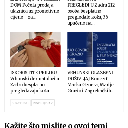
DOM Počela prodaja
PREGLEDI U Zadru 212
ulaznica uz promotivne
osoba besplatno
cijene – za…
pregledalo kožu, 36
upućeno na…
ISKORISTITE PRILIKU
VRHUNSKI GLAZBENI
Vrhunski dermatolozi u
DOŽIVLJAJ Koncerti
Zadru besplatno
Marka Genera, Marije
pregledavaju kožu
Grazio i Zagrebačkih…
NATRAG
NAPRIJED
Kažite što mislite o ovoj temi