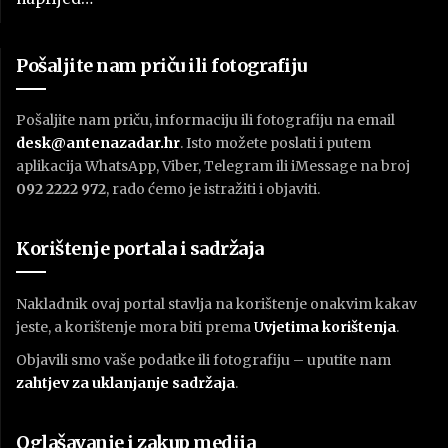
Pošaljite nam priču ili fotografiju
Pošaljite nam priču, informaciju ili fotografiju na email
desk@antenazadar.hr
. Isto možete poslati i putem
aplikacija WhatsApp, Viber, Telegram ili iMessage na broj
092 2222 972
, rado ćemo je istražiti i objaviti.
Korištenje portala i sadržaja
Nakladnik ovaj portal stavlja na korištenje onakvim kakav
jeste, a korištenje mora biti prema
U
vjetima korištenja
.
Objavili smo vaše podatke ili fotografiju – uputite nam
zahtjev za uklanjanje sadržaja
.
Oglašavanje i zakup medija