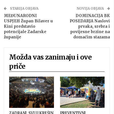
STARIJA OBJAVA
NOVIJA OBJAVA
MEĐUNARODNI
DOMINACIJA BK
USPJEH Župan Bilaver u
POSEDARJA Naslovi
Kini predstavio
prvaka, srebra i
potencijale Zadarske
povijesne brzine na
županije
domaćim stazama
Možda vas zanimaju i ove
priče
ZADRANI, SVI U KREŠIN
PREVENTIVNI