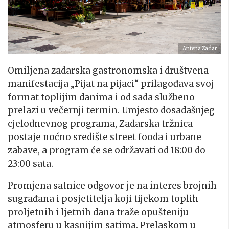
Antena Zadar
Omiljena zadarska gastronomska i društvena
manifestacija „Pijat na pijaci“ prilagođava svoj
format toplijim danima i od sada službeno
prelazi u večernji termin. Umjesto dosadašnjeg
cjelodnevnog programa, Zadarska tržnica
postaje noćno središte street fooda i urbane
zabave, a program će se održavati od 18:00 do
23:00 sata.
Promjena satnice odgovor je na interes brojnih
sugrađana i posjetitelja koji tijekom toplih
proljetnih i ljetnih dana traže opušteniju
atmosferu u kasnijim satima. Prelaskom u