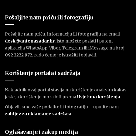
Pošaljite nam priču ili fotografiju
Pošaljite nam priču, informaciju ili fotografiju na email
desk@antenazadar.hr
. Isto možete poslati i putem
aplikacija WhatsApp, Viber, Telegram ili iMessage na broj
092 2222 972
, rado ćemo je istražiti i objaviti.
Korištenje portala i sadržaja
Nakladnik ovaj portal stavlja na korištenje onakvim kakav
jeste, a korištenje mora biti prema
U
vjetima korištenja
.
Objavili smo vaše podatke ili fotografiju – uputite nam
zahtjev za uklanjanje sadržaja
.
Oglašavanje i zakup medija