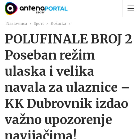
Naslovnica
Sport
Košarka
POLUFINALE BROJ 2
Poseban režim
ulaska i velika
navala za ulaznice –
KK Dubrovnik izdao
važno upozorenje
navijačima!