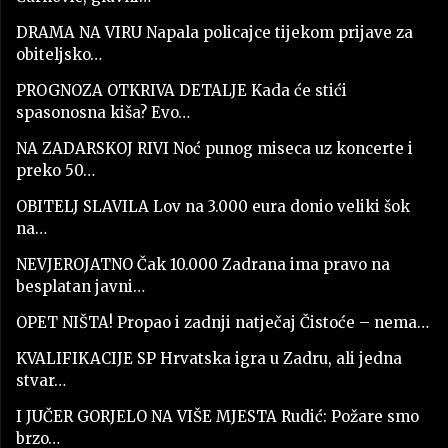
DRAMA NA VIRU Napala policajce tijekom prijave za
obiteljsko…
PROGNOZA OTKRIVA DETALJE Kada će stići
spasonosna kiša? Evo…
NA ZADARSKOJ RIVI Noć punog miseca uz koncerte i
preko 50…
OBITELJ SLAVILA Lov na 3.000 eura donio veliki šok
na…
NEVJEROJATNO Čak 10.000 Zadrana ima pravo na
besplatan javni…
OPET NIŠTA! Propao i zadnji natječaj Čistoće – nema…
KVALIFIKACIJE SP Hrvatska igra u Zadru, ali jedna
stvar…
I JUČER GORJELO NA VIŠE MJESTA Rudić: Požare smo
brzo…