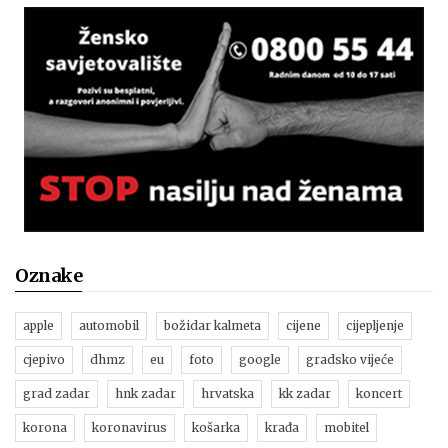
Oznake
apple
automobil
božidar kalmeta
cijene
cijepljenje
cjepivo
dhmz
eu
foto
google
gradsko vijeće
grad zadar
hnk zadar
hrvatska
kk zadar
koncert
korona
koronavirus
košarka
krađa
mobitel