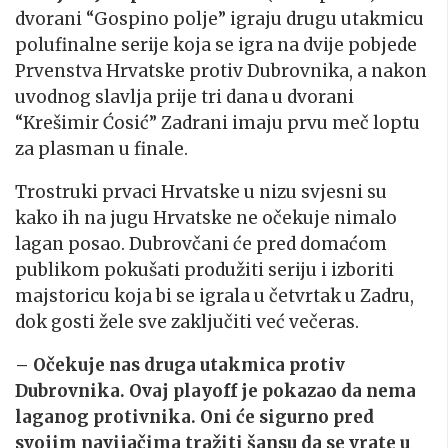
dvorani “Gospino polje” igraju drugu utakmicu
polufinalne serije koja se igra na dvije pobjede
Prvenstva Hrvatske protiv Dubrovnika, a nakon
uvodnog slavlja prije tri dana u dvorani
“Krešimir Ćosić” Zadrani imaju prvu meč loptu
za plasman u finale.
Trostruki prvaci Hrvatske u nizu svjesni su
kako ih na jugu Hrvatske ne očekuje nimalo
lagan posao. Dubrovčani će pred domaćom
publikom pokušati produžiti seriju i izboriti
majstoricu koja bi se igrala u četvrtak u Zadru,
dok gosti žele sve zaključiti već večeras.
– Očekuje nas druga utakmica protiv
Dubrovnika. Ovaj playoff je pokazao da nema
laganog protivnika. Oni će sigurno pred
svojim navijačima tražiti šansu da se vrate u