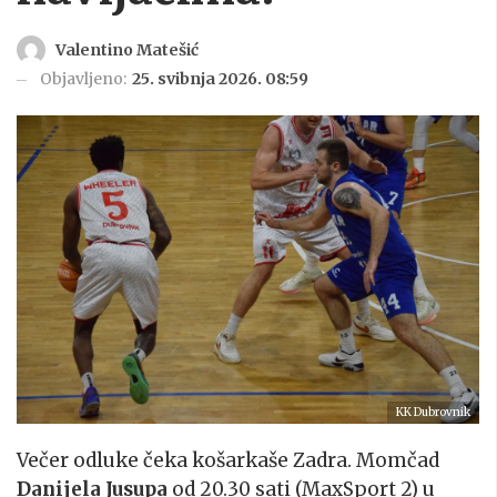
Valentino Matešić
Objavljeno:
25. svibnja 2026. 08:59
KK Dubrovnik
Večer odluke čeka košarkaše Zadra. Momčad
Danijela Jusupa
od 20.30 sati (MaxSport 2) u