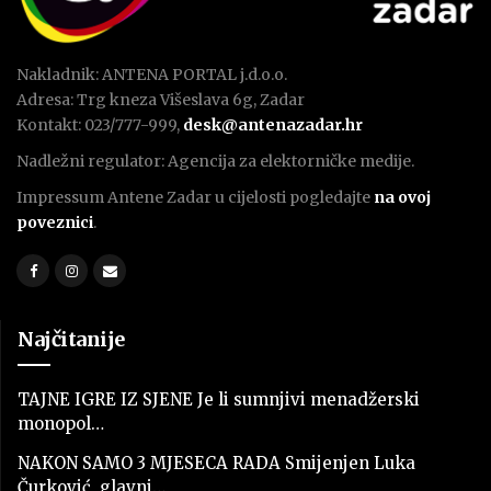
Nakladnik: ANTENA PORTAL j.d.o.o.
Adresa: Trg kneza Višeslava 6g, Zadar
Kontakt: 023/777-999,
desk@antenazadar.hr
Nadležni regulator: Agencija za elektorničke medije.
Impressum Antene Zadar u cijelosti pogledajte
na ovoj
poveznici
.
Najčitanije
TAJNE IGRE IZ SJENE Je li sumnjivi menadžerski
monopol…
NAKON SAMO 3 MJESECA RADA Smijenjen Luka
Čurković, glavni…