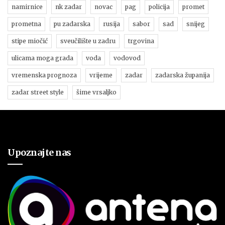
namirnice
nk zadar
novac
pag
policija
promet
prometna
pu zadarska
rusija
sabor
sad
snijeg
stipe miočić
sveučilište u zadru
trgovina
ulicama moga grada
voda
vodovod
vremenska prognoza
vrijeme
zadar
zadarska županija
zadar street style
šime vrsaljko
Upoznajte nas