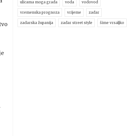
a
ulicama moga grada
voda
vodovod
vremenska prognoza
vrijeme
zadar
zadarska županija
zadar street style
šime vrsaljko
tvo
je
i