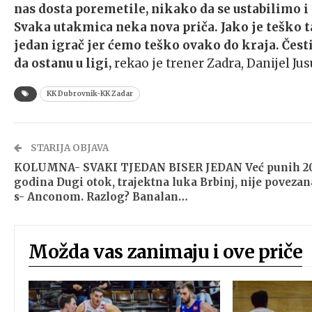
nas dosta poremetile, nikako da se ustabilimo i
Svaka utakmica neka nova priča. Jako je teško 
jedan igrač jer ćemo teško ovako do kraja. Čest
da ostanu u ligi,
rekao je trener Zadra, Danijel Jus
KK Dubrovnik-KK Zadar
STARIJA OBJAVA
KOLUMNA- SVAKI TJEDAN BISER JEDAN Već punih 2
godina Dugi otok, trajektna luka Brbinj, nije povezan
s- Anconom. Razlog? Banalan…
Možda vas zanimaju i ove priče