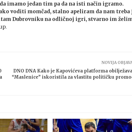
 da imamo jedan tim pa da na isti način igramo.
tako voditi momčad, stalno apeliram da nam treba 
itam Dubrovniku na odličnoj igri, stvarno im želi
up.
NOVIJA OBJAV
0
DNO DNA Kako je Kapovićeva platforma obilježav
a
“Maslenice” iskoristila za vlastitu političku promo