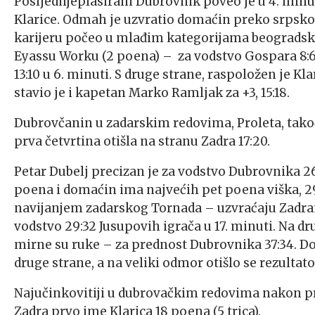
Posljednjeplasirani Dubrovnik poveo je u 4. min
Klarice. Odmah je uzvratio domaćin preko srpskog
karijeru počeo u mlađim kategorijama beogradsko
Eyassu Worku (2 poena) – za vodstvo Gospara 8:6 
13:10 u 6. minuti. S druge strane, raspoložen je Kl
stavio je i kapetan Marko Ramljak za +3, 15:18.
Dubrovčanin u zadarskim redovima, Proleta, takođe
prva četvrtina otišla na stranu Zadra 17:20.
Petar Dubelj precizan je za vodstvo Dubrovnika 26:2
poena i domaćin ima najvećih pet poena viška, 
navijanjem zadarskog Tornada – uzvraćaju Zadrani
vodstvo 29:32 Jusupovih igrača u 17. minuti. Na d
mirne su ruke – za prednost Dubrovnika 37:34. Do 
druge strane, a na veliki odmor otišlo se rezultat
Najučinkovitiji u dubrovačkim redovima nakon pr
Zadra prvo ime Klarica 18 poena (5 trica).