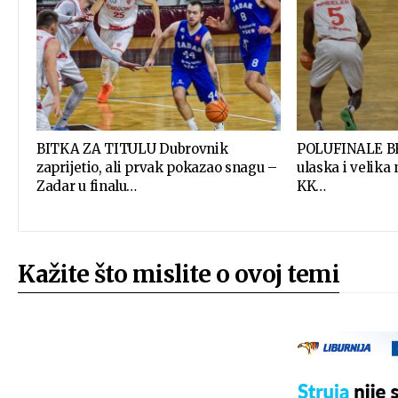
BITKA ZA TITULU Dubrovnik
POLUFINALE BR
zaprijetio, ali prvak pokazao snagu –
ulaska i velika
Zadar u finalu…
KK…
Kažite što mislite o ovoj temi