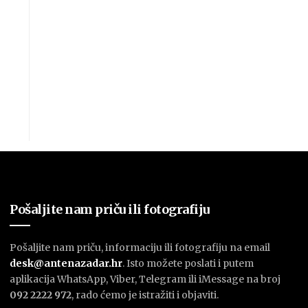
Pošaljite nam priču ili fotografiju
Pošaljite nam priču, informaciju ili fotografiju na email
desk@antenazadar.hr
. Isto možete poslati i putem
aplikacija WhatsApp, Viber, Telegram ili iMessage na broj
092 2222 972
, rado ćemo je istražiti i objaviti.