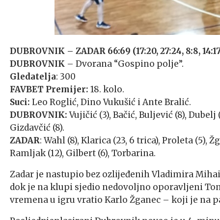
DUBROVNIK – ZADAR 66:69 (17:20, 27:24, 8:8, 14:17
DUBROVNIK
– Dvorana “Gospino polje”.
Gledatelja
: 300
FAVBET Premijer:
18. kolo.
Suci:
Leo Roglić, Dino Vukušić i Ante Bralić.
DUBROVNIK:
Vujičić (3), Bačić, Buljević (8), Dubelj 
Gizdavčić (8).
ZADAR
: Wahl (8), Klarica (23, 6 trica), Proleta (5),
Ramljak (12), Gilbert (6), Torbarina.
Zadar je nastupio bez ozlijeđenih Vladimira Miha
dok je na klupi sjedio nedovoljno oporavljeni Toni
vremena u igru vratio Karlo Žganec – koji je na 