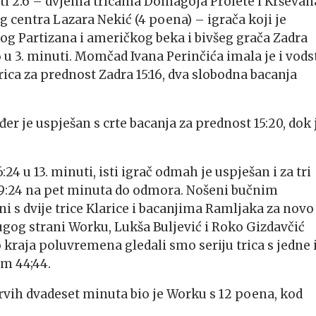
uti 2:6 – dvjema tricama Domagoja Prolete i Krševan
 centra Lazara Nekić (4 poena) – igrača koji je
g Partizana i američkog beka i bivšeg grača Zadra
u 3. minuti. Momčad Ivana Perinčića imala je i vods
arica za prednost Zadra 15:16, dva slobodna bacanja
r je uspješan s crte bacanja za prednost 15:20, dok 
4 u 13. minuti, isti igrač odmah je uspješan i za tri
29:24 na pet minuta do odmora. Nošeni bučnim
 s dvije trice Klarice i bacanjima Ramljaka za novo
rugog strani Worku, Lukša Buljević i Roko Gizdavčić
kraja poluvremena gledali smo seriju trica s jedne 
om 44;44.
vih dvadeset minuta bio je Worku s 12 poena, kod