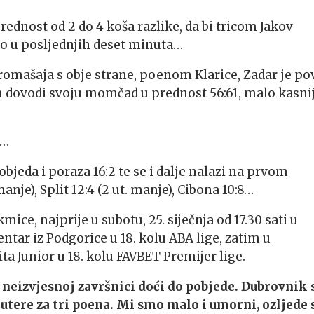
ednost od 2 do 4 koša razlike, da bi tricom Jakov
ulo u posljednjih deset minuta…
promašaja s obje strane, poenom Klarice, Zadar je po
om dovodi svoju momčad u prednost 56:61, malo kasni
a…
jeda i poraza 16:2 te se i dalje nalazi na prvom
manje), Split 12:4 (2 ut. manje), Cibona 10:8…
ce, najprije u subotu, 25. siječnja od 17.30 sati u
ntar iz Podgorice u 18. kolu ABA lige, zatim u
ita Junior u 18. kolu FAVBET Premijer lige.
neizvjesnoj završnici doći do pobjede. Dubrovnik 
utere za tri poena. Mi smo malo i umorni, ozljede 