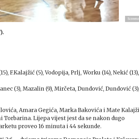
Screen
).
(15), F.Kalajžić (5), Vodopija, Prlj, Worku (14), Nekić (13),
 Žganec (3), Mazalin (9), Mirčeta, Dundović, Dundović (3)
ilovića, Amara Gegića, Marka Bakovića i Mate Kalajži
 Torbarina. Lijepa vijest jest da se nakon dugo
parketu proveo 16 minuta i 44 sekunde.