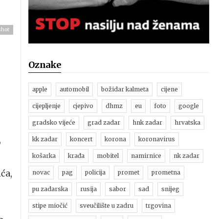
shot
Oznake
apple
automobil
božidar kalmeta
cijene
cijepljenje
cjepivo
dhmz
eu
foto
google
gradsko vijeće
grad zadar
hnk zadar
hrvatska
,
kk zadar
koncert
korona
koronavirus
košarka
krađa
mobitel
namirnice
nk zadar
ća,
novac
pag
policija
promet
prometna
pu zadarska
rusija
sabor
sad
snijeg
stipe miočić
sveučilište u zadru
trgovina