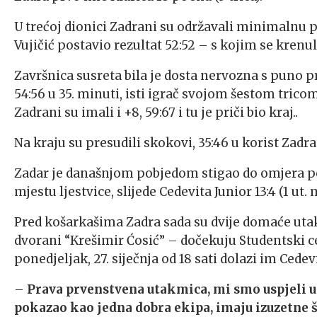
U trećoj dionici Zadrani su održavali minimalnu pr
Vujičić postavio rezultat 52:52 – s kojim se kren
Završnica susreta bila je dosta nervozna s puno 
54:56 u 35. minuti, isti igrač svojom šestom tric
Zadrani su imali i +8, 59:67 i tu je priči bio kraj..
Na kraju su presudili skokovi, 35:46 u korist Zadr
Zadar je današnjom pobjedom stigao do omjera pob
mjestu ljestvice, slijede Cedevita Junior 13:4 (1 ut. 
Pred košarkašima Zadra sada su dvije domaće utakmi
dvorani “Krešimir Ćosić” – dočekuju Studentski ce
ponedjeljak, 27. siječnja od 18 sati dolazi im Cedev
–
Prava prvenstvena utakmica, mi smo uspjeli u 
pokazao kao jedna dobra ekipa, imaju izuzetne š