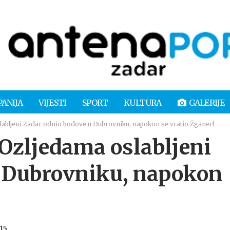
PANIJA
VIJESTI
SPORT
KULTURA
GALERIJE
bljeni Zadar odnio bodove u Dubrovniku, napokon se vratio Žganec!
zljedama oslabljeni
u Dubrovniku, napokon
:15