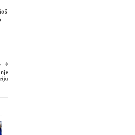
još
m
A
anje
ciju