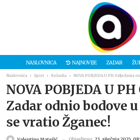
NASLOVNICA
NAJNOVIJE
ZADAR
ŽU
Naslovnica
Sport
Košarka
NOVA POBJEDA U PH Ozljedama osla
NOVA POBJEDA U PH O
Zadar odnio bodove 
se vratio Žganec!
Objavljeno:
23. siječnja 2025. 08
Valentino Matešić