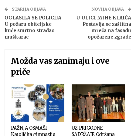
STARIJA OBJAVA
NOVIJA OBJAVA
OGLASILA SE POLICIJA
U ULICI MIHE KLAIĆA
U požaru obiteljske
Postavlja se zaštitna
kuće smrtno stradao
mreža na fasadu
muškarac
opožarene zgrade
Možda vas zanimaju i ove
priče
PAŽNJA OSMAŠI
UZ PRIGODNE
Katolička gimnazija
SADRŽAJE Održana