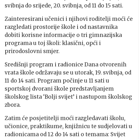
svibnja do srijede, 20. svibnja, od 11 do 15 sati.
Zainteresirani učenici i njihovi roditelji moći će
razgledati prostorije škole i od nastavnika
dobiti korisne informacije o tri gimnazijska
programa u toj školi: klasični, opći i
prirodoslovni smjer
.
Središnji program i radionice Dana otvorenih
vrata škole održavaju se u utorak, 19. svibnja, od
11 do 14 sati. Program počinje u 11 sati u
sportskoj dvorani škole predstavljanjem
školskog lista ‘Bolji svijet’ i nastupom školskog
zbora.
Zatim će posjetitelji moći razgledavati školu,
učionice, praktikume, knjižnicu te sudjelovati u
radionicama od 12 do 14 sati o temama: Svijet