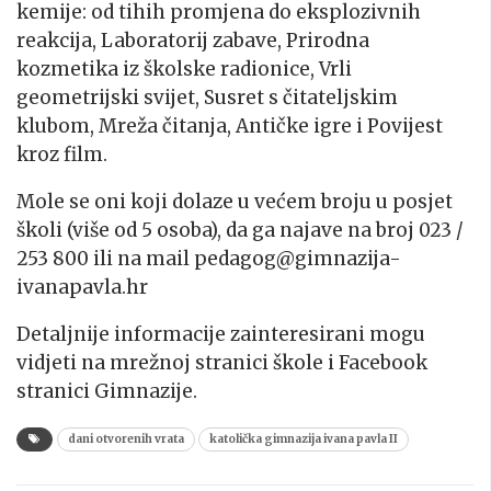
kemije: od tihih promjena do eksplozivnih
reakcija, Laboratorij zabave, Prirodna
kozmetika iz školske radionice, Vrli
geometrijski svijet, Susret s čitateljskim
klubom, Mreža čitanja, Antičke igre i Povijest
kroz film.
Mole se oni koji dolaze u većem broju u posjet
školi (više od 5 osoba), da ga najave na broj 023 /
253 800 ili na mail pedagog@gimnazija-
ivanapavla.hr
Detaljnije informacije zainteresirani mogu
vidjeti na mrežnoj stranici škole i Facebook
stranici Gimnazije.
dani otvorenih vrata
katolička gimnazija ivana pavla II