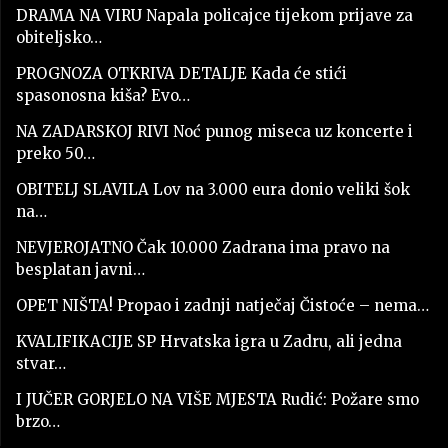
DRAMA NA VIRU Napala policajce tijekom prijave za
obiteljsko…
PROGNOZA OTKRIVA DETALJE Kada će stići
spasonosna kiša? Evo…
NA ZADARSKOJ RIVI Noć punog miseca uz koncerte i
preko 50…
OBITELJ SLAVILA Lov na 3.000 eura donio veliki šok
na…
NEVJEROJATNO Čak 10.000 Zadrana ima pravo na
besplatan javni…
OPET NIŠTA! Propao i zadnji natječaj Čistoće – nema…
KVALIFIKACIJE SP Hrvatska igra u Zadru, ali jedna
stvar…
I JUČER GORJELO NA VIŠE MJESTA Rudić: Požare smo
brzo…