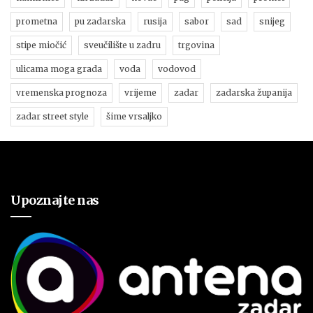
prometna
pu zadarska
rusija
sabor
sad
snijeg
stipe miočić
sveučilište u zadru
trgovina
ulicama moga grada
voda
vodovod
vremenska prognoza
vrijeme
zadar
zadarska županija
zadar street style
šime vrsaljko
Upoznajte nas