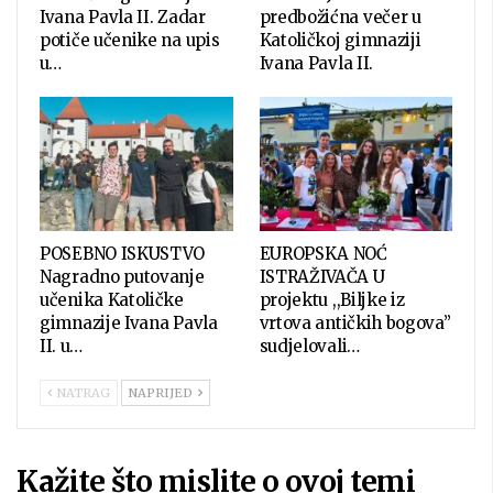
Ivana Pavla II. Zadar
predbožićna večer u
potiče učenike na upis
Katoličkoj gimnaziji
u…
Ivana Pavla II.
POSEBNO ISKUSTVO
EUROPSKA NOĆ
Nagradno putovanje
ISTRAŽIVAČA U
učenika Katoličke
projektu ,,Biljke iz
gimnazije Ivana Pavla
vrtova antičkih bogova”
II. u…
sudjelovali…
NATRAG
NAPRIJED
Kažite što mislite o ovoj temi