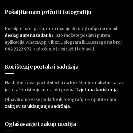
Pošaljite nam priču ili fotografiju
Pošaljite nam priču, informaciju ili fotografiju na email
desk@antenazadar.hr
. Isto možete poslati i putem
aplikacija WhatsApp, Viber, Telegram ili iMessage na broj
092 2222 972
, rado ćemo je istražiti i objaviti.
Korištenje portala i sadržaja
Nakladnik ovaj portal stavlja na korištenje onakvim kakav
jeste, a korištenje mora biti prema
U
vjetima korištenja
.
Objavili smo vaše podatke ili fotografiju – uputite nam
zahtjev za uklanjanje sadržaja
.
Oglašavanje i zakup medija