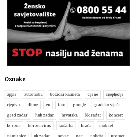
Oznake
apple
automobil
božidar kalmeta
cijene
cijepljenje
cjepivo
dhmz
eu
foto
google
gradsko vijeće
grad zadar
hnk zadar
hrvatska
kk zadar
koncert
korona
koronavirus
košarka
krađa
mobitel
namirnice
nk zadar
novac
pag
policija
promet