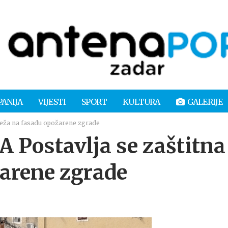
PANIJA
VIJESTI
SPORT
KULTURA
GALERIJE
reža na fasadu opožarene zgrade
Postavlja se zaštitna
arene zgrade