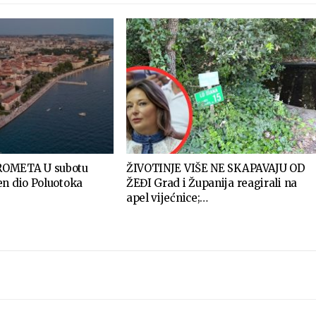
ROMETA U subotu
ŽIVOTINJE VIŠE NE SKAPAVAJU OD
en dio Poluotoka
ŽEĐI Grad i Županija reagirali na
apel vijećnice;…