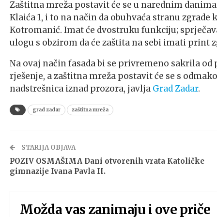
Zaštitna mreža postavit će se u narednim danima 
Klaića 1, i to na način da obuhvaća stranu zgrade k
Kotromanić. Imat će dvostruku funkciju; sprječava
ulogu s obzirom da će zaštita na sebi imati print z
Na ovaj način fasada bi se privremeno sakrila od
rješenje, a zaštitna mreža postavit će se s odma
nadstrešnica iznad prozora, javlja
Grad Zadar
.
grad zadar
zaštitna mreža
STARIJA OBJAVA
POZIV OSMAŠIMA Dani otvorenih vrata Katoličke
gimnazije Ivana Pavla II.
Možda vas zanimaju i ove priče