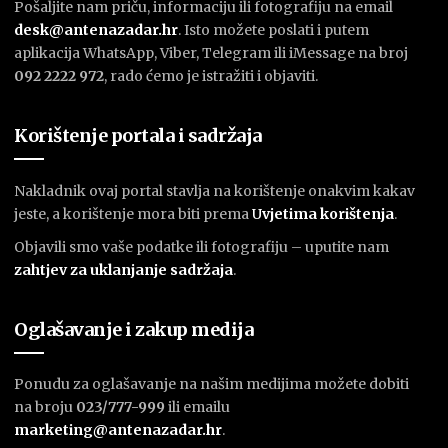
Pošaljite nam priču, informaciju ili fotografiju na email
desk@antenazadar.hr
. Isto možete poslati i putem
aplikacija WhatsApp, Viber, Telegram ili iMessage na broj
092 2222 972
, rado ćemo je istražiti i objaviti.
Korištenje portala i sadržaja
Nakladnik ovaj portal stavlja na korištenje onakvim kakav
jeste, a korištenje mora biti prema
U
vjetima korištenja
.
Objavili smo vaše podatke ili fotografiju – uputite nam
zahtjev za uklanjanje sadržaja
.
Oglašavanje i zakup medija
Ponudu za oglašavanje na našim medijima možete dobiti
na broju
023/777-999
ili emailu
marketing@antenazadar.hr
.