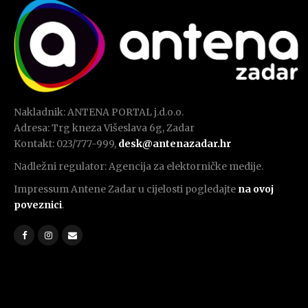
Nakladnik: ANTENA PORTAL j.d.o.o.
Adresa: Trg kneza Višeslava 6g, Zadar
Kontakt: 023/777-999,
desk@antenazadar.hr
Nadležni regulator: Agencija za elektorničke medije.
Impressum Antene Zadar u cijelosti pogledajte
na ovoj
poveznici
.