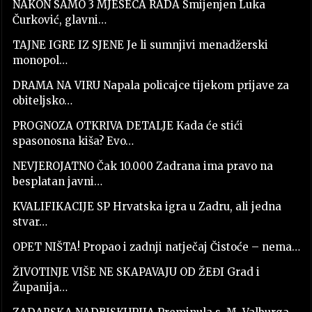
NAKON SAMO 3 MJESECA RADA Smijenjen Luka
Čurković, glavni…
TAJNE IGRE IZ SJENE Je li sumnjivi menadžerski
monopol…
DRAMA NA VIRU Napala policajce tijekom prijave za
obiteljsko…
PROGNOZA OTKRIVA DETALJE Kada će stići
spasonosna kiša? Evo…
NEVJEROJATNO Čak 10.000 Zadrana ima pravo na
besplatan javni…
KVALIFIKACIJE SP Hrvatska igra u Zadru, ali jedna
stvar…
OPET NIŠTA! Propao i zadnji natječaj Čistoće – nema…
ŽIVOTINJE VIŠE NE SKAPAVAJU OD ŽEĐI Grad i
Županija…