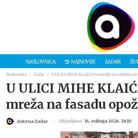
NASLOVNICA
NAJNOVIJE
ZADAR
ŽU
Naslovnica
Zadar
U ULICI MIHE KLAIĆA Postavlja se zaštitna m
U ULICI MIHE KLAIĆA 
mreža na fasadu opož
Objavljeno:
14. svibnja 2026. 18:10
Antena Zadar