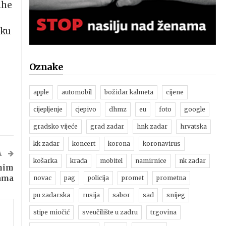
ihe
sku
Oznake
apple
automobil
božidar kalmeta
cijene
cijepljenje
cjepivo
dhmz
eu
foto
google
gradsko vijeće
grad zadar
hnk zadar
hrvatska
kk zadar
koncert
korona
koronavirus
A
košarka
krađa
mobitel
namirnice
nk zadar
dnim
ama
novac
pag
policija
promet
prometna
pu zadarska
rusija
sabor
sad
snijeg
stipe miočić
sveučilište u zadru
trgovina