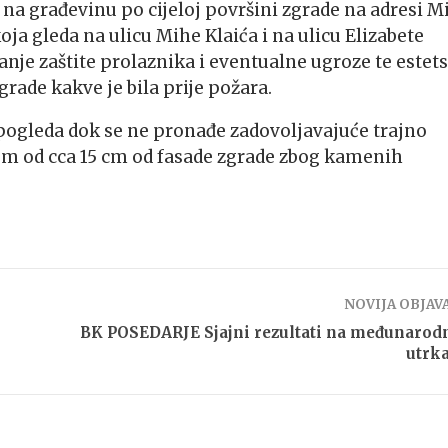
na građevinu po cijeloj površini zgrade na adresi M
oja gleda na ulicu Mihe Klaića i na ulicu Elizabete
nje zaštite prolaznika i eventualne ugroze te estet
grade kakve je bila prije požara.
 pogleda dok se ne pronađe zadovoljavajuće trajno
kom od cca 15 cm od fasade zgrade zbog kamenih
NOVIJA OBJAV
BK POSEDARJE Sjajni rezultati na međunaro
utrk