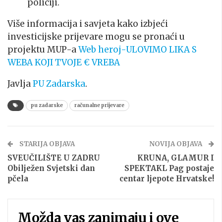
policiji.
Više informacija i savjeta kako izbjeći
investicijske prijevare mogu se pronaći u
projektu MUP-a
Web heroj-ULOVIMO LIKA S
WEBA KOJI TVOJE € VREBA
Javlja
PU Zadarska
.
pu zadarske
računalne prijevare
STARIJA OBJAVA
NOVIJA OBJAVA
SVEUČILIŠTE U ZADRU
KRUNA, GLAMUR I
Obilježen Svjetski dan
SPEKTAKL Pag postaje
pčela
centar ljepote Hrvatske!
Možda vas zanimaju i ove