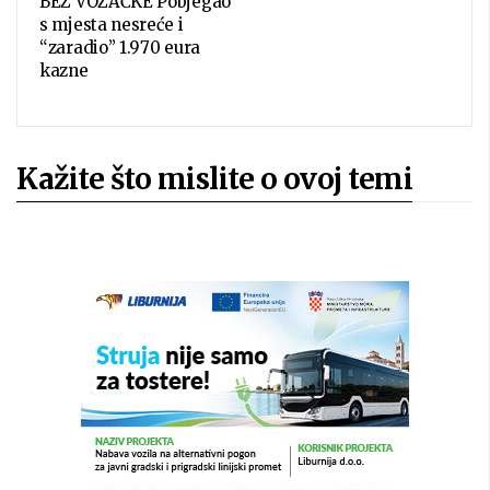
BEZ VOZAČKE Pobjegao
s mjesta nesreće i
“zaradio” 1.970 eura
kazne
Kažite što mislite o ovoj temi