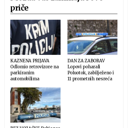
priče
KAZNENA PRIJAVA
DAN ZA ZABORAV
Odlomio retrovizore na
Lopovi poharali
parkiranim
Poluotok, zabilježeno i
automobilima
11 prometnih nesreća