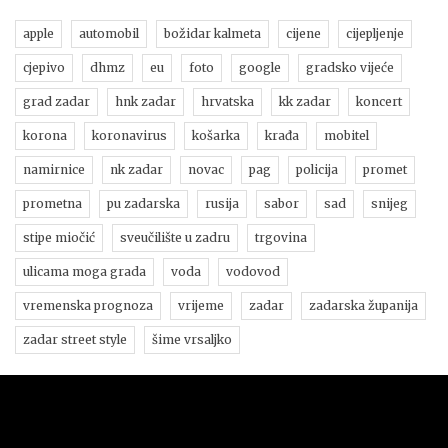
apple
automobil
božidar kalmeta
cijene
cijepljenje
cjepivo
dhmz
eu
foto
google
gradsko vijeće
grad zadar
hnk zadar
hrvatska
kk zadar
koncert
korona
koronavirus
košarka
krađa
mobitel
namirnice
nk zadar
novac
pag
policija
promet
prometna
pu zadarska
rusija
sabor
sad
snijeg
stipe miočić
sveučilište u zadru
trgovina
ulicama moga grada
voda
vodovod
vremenska prognoza
vrijeme
zadar
zadarska županija
zadar street style
šime vrsaljko