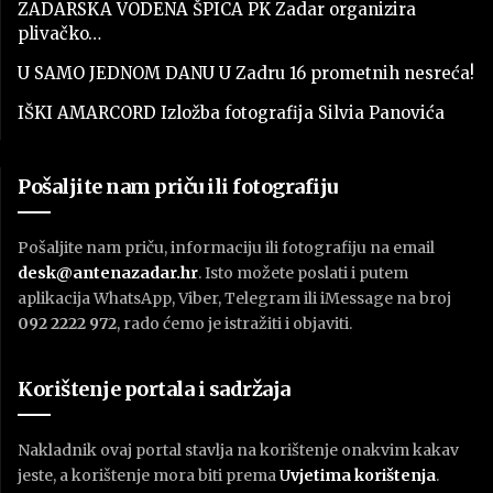
ZADARSKA VODENA ŠPICA PK Zadar organizira
plivačko…
U SAMO JEDNOM DANU U Zadru 16 prometnih nesreća!
IŠKI AMARCORD Izložba fotografija Silvia Panovića
Pošaljite nam priču ili fotografiju
Pošaljite nam priču, informaciju ili fotografiju na email
desk@antenazadar.hr
. Isto možete poslati i putem
aplikacija WhatsApp, Viber, Telegram ili iMessage na broj
092 2222 972
, rado ćemo je istražiti i objaviti.
Korištenje portala i sadržaja
Nakladnik ovaj portal stavlja na korištenje onakvim kakav
jeste, a korištenje mora biti prema
U
vjetima korištenja
.