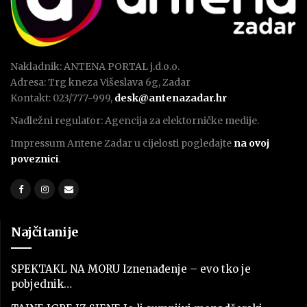
Nakladnik: ANTENA PORTAL j.d.o.o.
Adresa: Trg kneza Višeslava 6g, Zadar
Kontakt: 023/777-999,
desk@antenazadar.hr
Nadležni regulator: Agencija za elektorničke medije.
Impressum Antene Zadar u cijelosti pogledajte
na ovoj
poveznici
.
Najčitanije
SPEKTAKL NA MORU Iznenađenje – evo tko je
pobjednik…