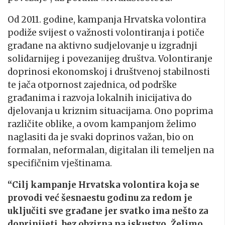
Od 2011. godine, kampanja Hrvatska volontira
podiže svijest o važnosti volontiranja i potiče
građane na aktivno sudjelovanje u izgradnji
solidarnijeg i povezanijeg društva. Volontiranje
doprinosi ekonomskoj i društvenoj stabilnosti
te jača otpornost zajednica, od podrške
građanima i razvoja lokalnih inicijativa do
djelovanja u kriznim situacijama. Ono poprima
različite oblike, a ovom kampanjom želimo
naglasiti da je svaki doprinos važan, bio on
formalan, neformalan, digitalan ili temeljen na
specifičnim vještinama
.
“Cilj kampanje Hrvatska volontira koja se
provodi već šesnaestu godinu za redom je
uključiti sve građane jer svatko ima nešto za
doprinijeti, bez obzirna na iskustvo. Želimo