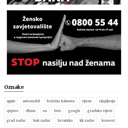
Oznake
apple
automobil
božidar kalmeta
cijene
cijepljenje
cjepivo
dhmz
eu
foto
google
gradsko vijeće
grad zadar
hnk zadar
hrvatska
kk zadar
koncert