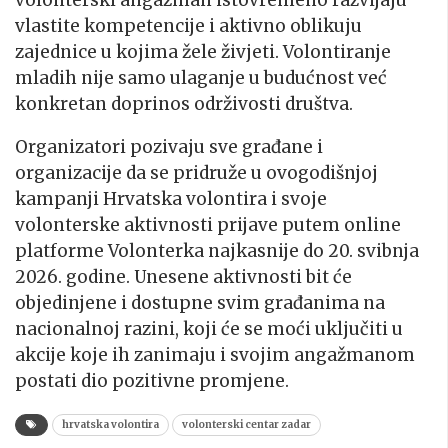
volonterski angažman istovremeno razvijaju
vlastite kompetencije i aktivno oblikuju
zajednice u kojima žele živjeti. Volontiranje
mladih nije samo ulaganje u budućnost već
konkretan doprinos održivosti društva
.
Organizatori pozivaju sve građane i
organizacije da se pridruže u ovogodišnjoj
kampanji Hrvatska volontira i svoje
volonterske aktivnosti prijave putem online
platforme
Volonterka
najkasnije do 20. svibnja
2026. godine. Unesene aktivnosti bit će
objedinjene i dostupne svim građanima na
nacionalnoj razini, koji će se moći uključiti u
akcije koje ih zanimaju i svojim angažmanom
postati dio pozitivne promjene
.
hrvatska volontira
volonterski centar zadar