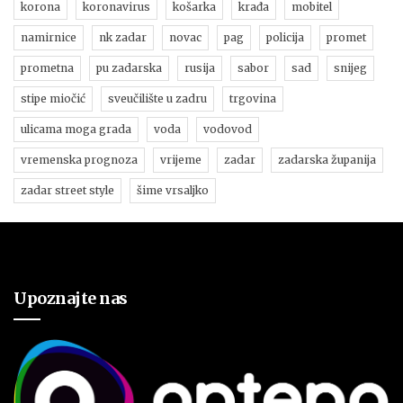
korona
koronavirus
košarka
krađa
mobitel
namirnice
nk zadar
novac
pag
policija
promet
prometna
pu zadarska
rusija
sabor
sad
snijeg
stipe miočić
sveučilište u zadru
trgovina
ulicama moga grada
voda
vodovod
vremenska prognoza
vrijeme
zadar
zadarska županija
zadar street style
šime vrsaljko
Upoznajte nas