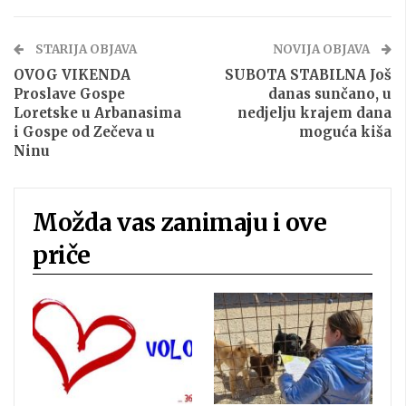
STARIJA OBJAVA
NOVIJA OBJAVA
OVOG VIKENDA
SUBOTA STABILNA Još
Proslave Gospe
danas sunčano, u
Loretske u Arbanasima
nedjelju krajem dana
i Gospe od Zečeva u
moguća kiša
Ninu
Možda vas zanimaju i ove
priče