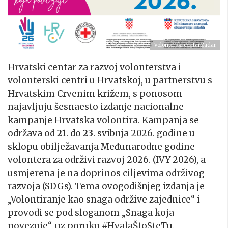
Volonterski centar Zadar
Hrvatski centar za razvoj volonterstva i
volonterski centri u Hrvatskoj, u partnerstvu s
Hrvatskim Crvenim križem, s ponosom
najavljuju šesnaesto izdanje nacionalne
kampanje Hrvatska volontira. Kampanja se
održava od
21
. do
23
. svibnja 2026. godine u
sklopu obilježavanja Međunarodne godine
volontera za održivi razvoj 2026. (IVY 2026), a
usmjerena je na doprinos ciljevima održivog
razvoja (SDGs). Tema ovogodišnjeg izdanja je
„Volontiranje kao snaga održive zajednice“ i
provodi se pod sloganom „Snaga koja
povezuje“, uz poruku #HvalaŠtoSteTu.