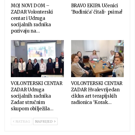
MOJ NOVI DOM –
BRAVO EKIPA Učenici
ZADAR Volonterski
‘Budinića’ čitali- psima!
centar i Udruga
socijalnih radnika
pozivaju na…
VOLONTERSKI CENTAR
VOLONTERSKI CENTAR
ZADAR Udruga
ZADAR Hvalevrijedan
socijalnih radnika
ciklus art terapijskih
Zadar stručnim
radionica ‘Korak…
skupom obilježila…
NATRAG
NAPRIJED