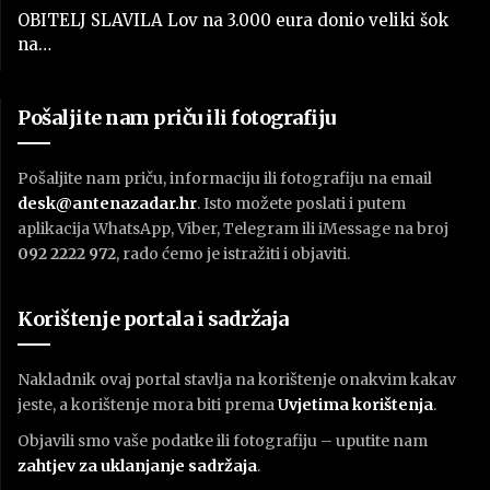
OBITELJ SLAVILA Lov na 3.000 eura donio veliki šok
na…
Pošaljite nam priču ili fotografiju
Pošaljite nam priču, informaciju ili fotografiju na email
desk@antenazadar.hr
. Isto možete poslati i putem
aplikacija WhatsApp, Viber, Telegram ili iMessage na broj
092 2222 972
, rado ćemo je istražiti i objaviti.
Korištenje portala i sadržaja
Nakladnik ovaj portal stavlja na korištenje onakvim kakav
jeste, a korištenje mora biti prema
U
vjetima korištenja
.
Objavili smo vaše podatke ili fotografiju – uputite nam
zahtjev za uklanjanje sadržaja
.