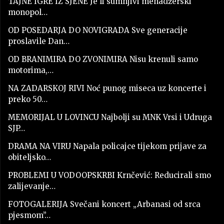
TAJNE IGRE IZ SJENE Je li sumnjivi menadžerski
monopol…
OD POSEDARJA DO NOVIGRADA Sve generacije
proslavile Dan…
OD BRANIMIRA DO ZVONIMIRA Nisu krenuli samo
motorima,…
NA ZADARSKOJ RIVI Noć punog miseca uz koncerte i
preko 50…
MEMORIJAL U LOVINCU Najbolji su MNK Vrsi i Udruga
SJP…
DRAMA NA VIRU Napala policajce tijekom prijave za
obiteljsko…
PROBLEMI U VODOOPSKRBI Krnčević: Reducirali smo
zalijevanje…
FOTOGALERIJA Svečani koncert „Arbanasi od srca
pjesmom”…