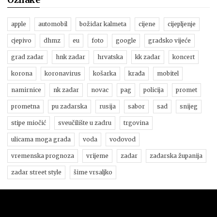
apple
automobil
božidar kalmeta
cijene
cijepljenje
cjepivo
dhmz
eu
foto
google
gradsko vijeće
grad zadar
hnk zadar
hrvatska
kk zadar
koncert
korona
koronavirus
košarka
krađa
mobitel
namirnice
nk zadar
novac
pag
policija
promet
prometna
pu zadarska
rusija
sabor
sad
snijeg
stipe miočić
sveučilište u zadru
trgovina
ulicama moga grada
voda
vodovod
vremenska prognoza
vrijeme
zadar
zadarska županija
zadar street style
šime vrsaljko