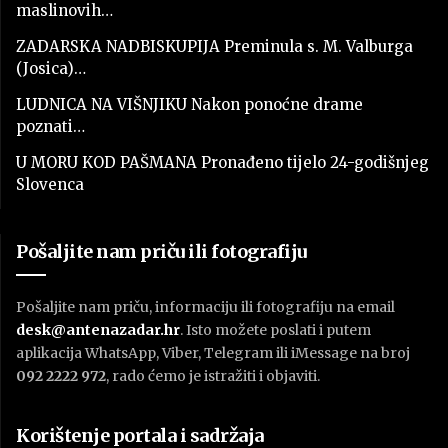
maslinovih…
ZADARSKA NADBISKUPIJA Preminula s. M. Valburga
(Josica)…
LUDNICA NA VIŠNJIKU Nakon ponoćne drame
poznati…
U MORU KOD PAŠMANA Pronađeno tijelo 24-godišnjeg
Slovenca
Pošaljite nam priču ili fotografiju
Pošaljite nam priču, informaciju ili fotografiju na email
desk@antenazadar.hr
. Isto možete poslati i putem
aplikacija WhatsApp, Viber, Telegram ili iMessage na broj
092 2222 972
, rado ćemo je istražiti i objaviti.
Korištenje portala i sadržaja