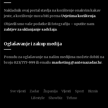
Nakladnik ovaj portal stavlja na korištenje onakvim kakav
jeste, a korištenje mora biti prema
U
vjetima korištenja
.
Objavili smo vaše podatke ili fotografiju – uputite nam
zahtjev za uklanjanje sadržaja
.
Oglašavanje i zakup medija
Ponudu za oglašavanje na našim medijima možete dobiti na
broju
023/777-999
ili emailu
marketing@antenazadar.hr
.
Sve vijesti
Zadar
Županija
Vijesti
Sport
Biznis
Lifestyle
Showbiz
Tehno