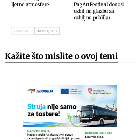
ljetne atmosfere
PagArtFestival donosi
ozbiljnu glazbu za
ozbiljnu publiku
NATRAG
NAPRIJED
Kažite što mislite o ovoj temi