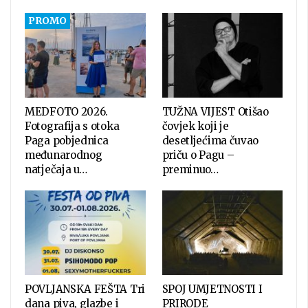
MEDFOTO 2026.
TUŽNA VIJEST Otišao
Fotografija s otoka
čovjek koji je
Paga pobjednica
desetljećima čuvao
međunarodnog
priču o Pagu –
natječaja u…
preminuo…
POVLJANSKA FEŠTA Tri
SPOJ UMJETNOSTI I
dana piva, glazbe i
PRIRODE