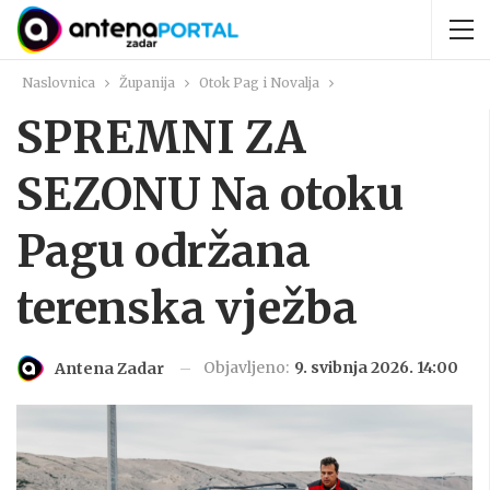
Naslovnica
Županija
Otok Pag i Novalja
SPREMNI ZA
SEZONU Na otoku
Pagu održana
terenska vježba
Objavljeno:
9. svibnja 2026. 14:00
Antena Zadar