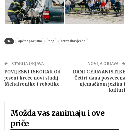
općina povljana
pag
terenska vježba
STARIJA OBJAVA
NOVIJA OBJAVA
POVIJESNI ISKORAK Od
DANI GERMANISTIKE
jeseni kreće novi studij
Četiri dana posvećena
Mehatronike i robotike
njemačkom jeziku i
kulturi
Možda vas zanimaju i ove
priče