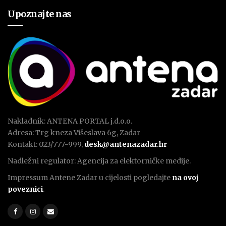
Upoznajte nas
Nakladnik: ANTENA PORTAL j.d.o.o.
Adresa: Trg kneza Višeslava 6g, Zadar
Kontakt: 023/777-999,
desk@antenazadar.hr
Nadležni regulator: Agencija za elektorničke medije.
Impressum Antene Zadar u cijelosti pogledajte
na ovoj
poveznici
.