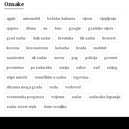
Oznake
apple
automobil
božidar kalmeta
cijene
cijepljenje
cjepivo
dhmz
eu
foto
google
gradsko vijeće
grad zadar
hnk zadar
hrvatska
kk zadar
koncert
korona
koronavirus
košarka
krađa
mobitel
namirnice
nk zadar
novac
pag
policija
promet
prometna
pu zadarska
rusija
sabor
sad
snijeg
stipe miočić
sveučilište u zadru
trgovina
ulicama moga grada
voda
vodovod
vremenska prognoza
vrijeme
zadar
zadarska županija
zadar street style
šime vrsaljko