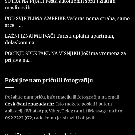
SUTRA NA PIJACI Fešta autohtonih sorti i zlatnih
maslinovih…
POD SVJETLIMA AMERIKE Večeras nema straha, samo
srce –…
LAŽNI IZNAJMLJIVAČI Turisti uplatili apartman,
dolaskom na…
POČINJE SPEKTAKL NA VIŠNJIKU Još ima vremena za
prijave na…
Pošaljite nam priču ili fotografiju
Pošaljite nam priču, informaciju ili fotografiju na email
desk@antenazadar.hr
. Isto možete poslati i putem
aplikacija WhatsApp, Viber, Telegram ili iMessage na broj
092 2222 972
, rado ćemo je istražiti i objaviti.