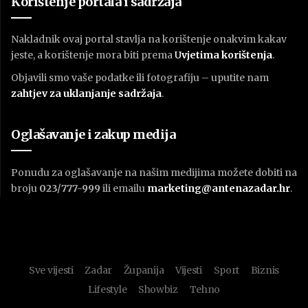
Korištenje portala i sadržaja
Nakladnik ovaj portal stavlja na korištenje onakvim kakav
jeste, a korištenje mora biti prema
U
vjetima korištenja
.
Objavili smo vaše podatke ili fotografiju – uputite nam
zahtjev za uklanjanje sadržaja
.
Oglašavanje i zakup medija
Ponudu za oglašavanje na našim medijima možete dobiti na
broju
023/777-999
ili emailu
marketing@antenazadar.hr
.
Sve vijesti
Zadar
Županija
Vijesti
Sport
Biznis
Lifestyle
Showbiz
Tehno