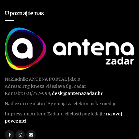
Upoznajte nas
Nakladnik: ANTENA PORTAL j.d.o.o.
Adresa: Trg kneza Višeslava 6g, Zadar
Kontakt: 023/777-999,
desk@antenazadar.hr
Nadležni regulator: Agencija za elektorničke medije.
Impressum Antene Zadar u cijelosti pogledajte
na ovoj
poveznici
.