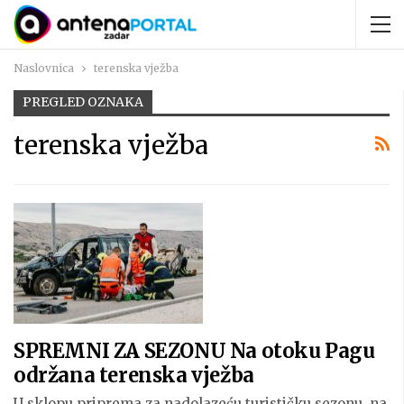
Naslovnica
terenska vježba
PREGLED OZNAKA
terenska vježba
SPREMNI ZA SEZONU Na otoku Pagu
održana terenska vježba
U sklopu priprema za nadolazeću turističku sezonu, na