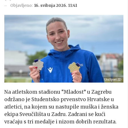
Objavljeno:
16. svibnja 2026. 11:41
UniSport ZD
Na atletskom stadionu “Mladost” u Zagrebu
održano je Studentsko prvenstvo Hrvatske u
atletici, na kojem su nastupile muška i ženska
ekipa Sveučilišta u Zadru. Zadrani se kući
vraćaju s tri medalje i nizom dobrih rezultata.