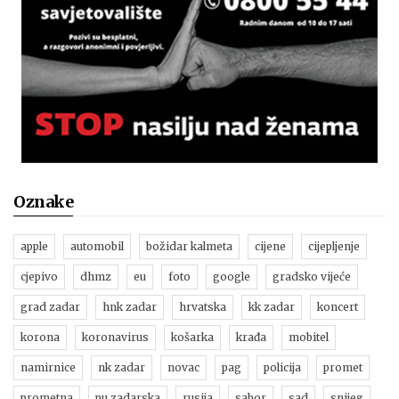
Oznake
apple
automobil
božidar kalmeta
cijene
cijepljenje
cjepivo
dhmz
eu
foto
google
gradsko vijeće
grad zadar
hnk zadar
hrvatska
kk zadar
koncert
korona
koronavirus
košarka
krađa
mobitel
namirnice
nk zadar
novac
pag
policija
promet
prometna
pu zadarska
rusija
sabor
sad
snijeg