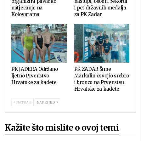
organizira plivačko
nastupi, osobni rekordi
natjecanje na
i pet državnih medalja
Kolovarama
za PK Zadar
PK JADERA Održano
PK ZADAR Šime
ljetno Prvenstvo
Markulin osvojio srebro
Hrvatske za kadete
i broncu na Prvenstvu
Hrvatske za kadete
NATRAG
NAPRIJED
Kažite što mislite o ovoj temi