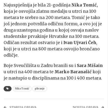
Najuspješnija je bila 21-godišnja
Nika Tomić,
koja je osvojila zlatnu medalju u utrci na 100
metara te srebro na 200 metara. Tomić je tako
još jednom potvrdila odličnu formu, a ovo joj je
druga uzastopna godina u kojoj osvaja naslov
studentske prvakinje Hrvatske na 100 metara.
Odličan rezultat ostvario je i
Ivan Ujvari Čeh
,
koji je u utrci na 800 metara osvojio brončano
odličje.
Boje Sveučilišta u Zadru branili su i
Sara Mišain
u utrci na 400 metara te
Marko Baranašić
koji
je nastupio u disciplinama na 100 i 400 metara.
Nika Tomić
plivanje
STARIJA OBJAVA
NOVIJA OBJAVA