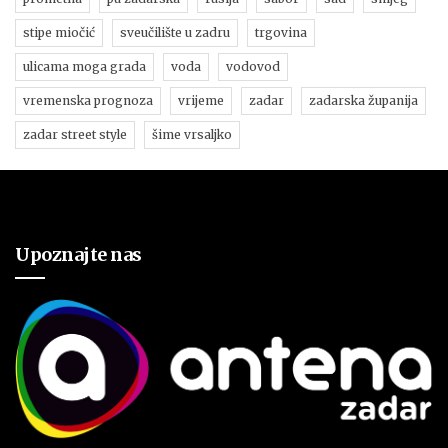
stipe miočić
sveučilište u zadru
trgovina
ulicama moga grada
voda
vodovod
vremenska prognoza
vrijeme
zadar
zadarska županija
zadar street style
šime vrsaljko
Upoznajte nas