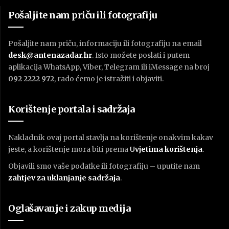
Pošaljite nam priču ili fotografiju
Pošaljite nam priču, informaciju ili fotografiju na email
desk@antenazadar.hr
. Isto možete poslati i putem
aplikacija WhatsApp, Viber, Telegram ili iMessage na broj
092 2222 972
, rado ćemo je istražiti i objaviti.
Korištenje portala i sadržaja
Nakladnik ovaj portal stavlja na korištenje onakvim kakav
jeste, a korištenje mora biti prema
U
vjetima korištenja
.
Objavili smo vaše podatke ili fotografiju – uputite nam
zahtjev za uklanjanje sadržaja
.
Oglašavanje i zakup medija