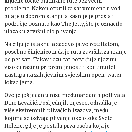
ključne točke planirane rute bez većih
problema. Nakon otprilike sat vremena u vodi
bila je u dobrom stanju, a kasnije je prošla i
područje poznato kao The Jetty, što je označilo
ulazak u završni dio plivanja.
Na cilju je istaknula zadovoljstvo rezultatom,
posebno činjenicom da je rutu završila za manje
od pet sati. Takav rezultat potvrđuje njezinu
visoku razinu pripremljenosti i kontinuitet
nastupa na zahtjevnim svjetskim open-water
lokacijama.
Ovo je još jedan u nizu međunarodnih pothvata
Dine Levačić. Posljednjih mjeseci odradila je
više ekstremnih plivačkih izazova, među
kojima se izdvaja plivanje oko otoka Svete
Helene, gdje je postala prva osoba koja je