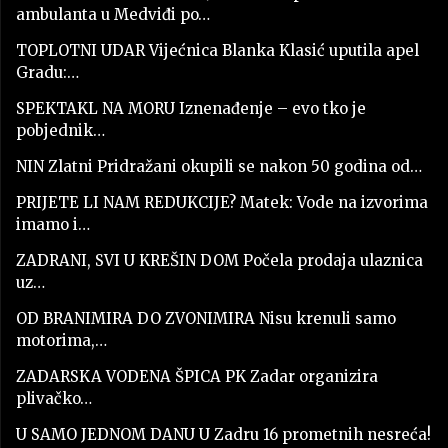
ambulanta u Medviđi po…
TOPLOTNI UDAR Vijećnica Blanka Klasić uputila apel
Gradu:…
SPEKTAKL NA MORU Iznenađenje – evo tko je
pobjednik…
NIN Zlatni Pridražani okupili se nakon 50 godina od…
PRIJETE LI NAM REDUKCIJE? Matek: Vode na izvorima
imamo i…
ZADRANI, SVI U KREŠIN DOM Počela prodaja ulaznica
uz…
OD BRANIMIRA DO ZVONIMIRA Nisu krenuli samo
motorima,…
ZADARSKA VODENA ŠPICA PK Zadar organizira
plivačko…
U SAMO JEDNOM DANU U Zadru 16 prometnih nesreća!