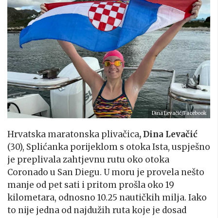
Dina Levačić/Facebook
Hrvatska maratonska plivačica
, Dina Levačić
(30), Splićanka porijeklom s otoka Ista, uspješno
je preplivala zahtjevnu rutu oko otoka
Coronado u San Diegu. U moru je provela nešto
manje od pet sati i pritom prošla oko 19
kilometara, odnosno 10.25 nautičkih milja. Iako
to nije jedna od najdužih ruta koje je dosad