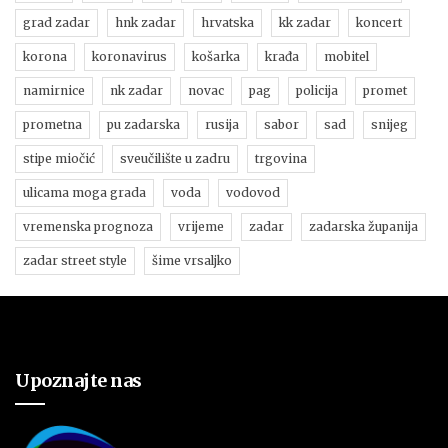
grad zadar
hnk zadar
hrvatska
kk zadar
koncert
korona
koronavirus
košarka
krađa
mobitel
namirnice
nk zadar
novac
pag
policija
promet
prometna
pu zadarska
rusija
sabor
sad
snijeg
stipe miočić
sveučilište u zadru
trgovina
ulicama moga grada
voda
vodovod
vremenska prognoza
vrijeme
zadar
zadarska županija
zadar street style
šime vrsaljko
Upoznajte nas