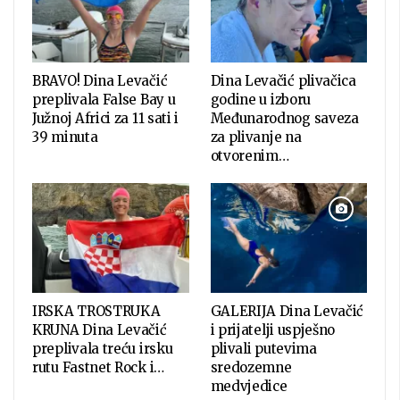
BRAVO! Dina Levačić
Dina Levačić plivačica
preplivala False Bay u
godine u izboru
Južnoj Africi za 11 sati i
Međunarodnog saveza
39 minuta
za plivanje na
otvorenim…
IRSKA TROSTRUKA
GALERIJA Dina Levačić
KRUNA Dina Levačić
i prijatelji uspješno
preplivala treću irsku
plivali putevima
rutu Fastnet Rock i…
sredozemne
medvjedice