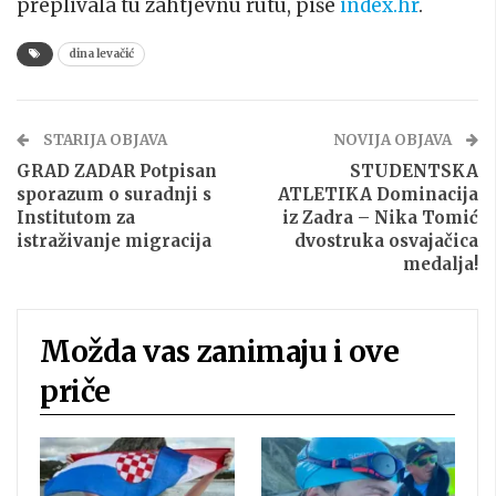
preplivala tu zahtjevnu rutu, piše
index.hr
.
dina levačić
STARIJA OBJAVA
NOVIJA OBJAVA
GRAD ZADAR Potpisan
STUDENTSKA
sporazum o suradnji s
ATLETIKA Dominacija
Institutom za
iz Zadra – Nika Tomić
istraživanje migracija
dvostruka osvajačica
medalja!
Možda vas zanimaju i ove
priče