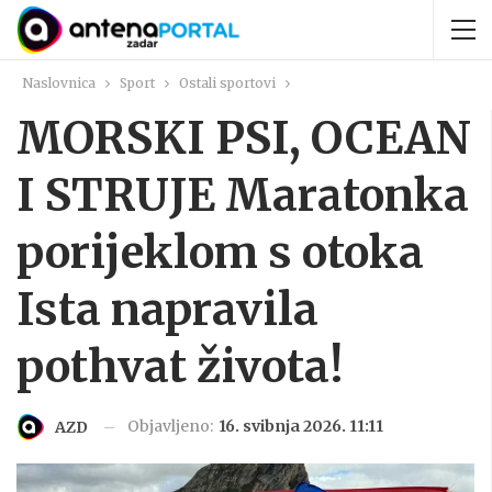
Naslovnica
Sport
Ostali sportovi
MORSKI PSI, OCEAN
I STRUJE Maratonka
porijeklom s otoka
Ista napravila
pothvat života!
Objavljeno:
16. svibnja 2026. 11:11
AZD