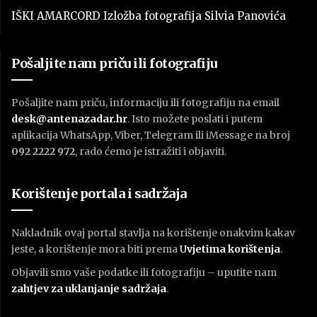
IŠKI AMARCORD Izložba fotografija Silvia Panovića
Pošaljite nam priču ili fotografiju
Pošaljite nam priču, informaciju ili fotografiju na email
desk@antenazadar.hr
. Isto možete poslati i putem
aplikacija WhatsApp, Viber, Telegram ili iMessage na broj
092 2222 972
, rado ćemo je istražiti i objaviti.
Korištenje portala i sadržaja
Nakladnik ovaj portal stavlja na korištenje onakvim kakav
jeste, a korištenje mora biti prema
U
vjetima korištenja
.
Objavili smo vaše podatke ili fotografiju – uputite nam
zahtjev za uklanjanje sadržaja
.