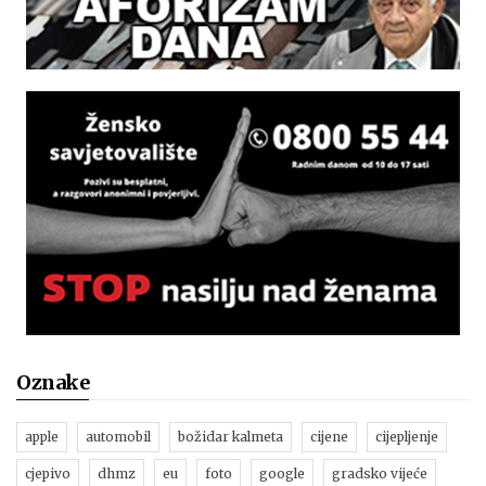
Oznake
apple
automobil
božidar kalmeta
cijene
cijepljenje
cjepivo
dhmz
eu
foto
google
gradsko vijeće