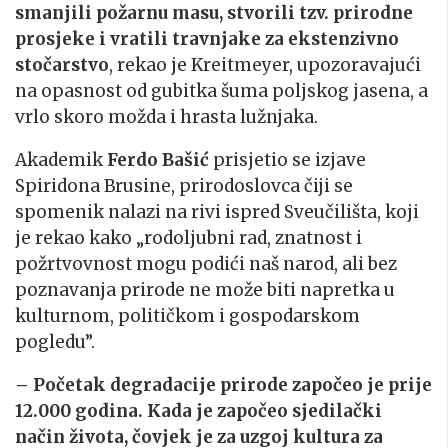
smanjili požarnu masu, stvorili tzv. prirodne
prosjeke i vratili travnjake za ekstenzivno
stočarstvo
, rekao je Kreitmeyer, upozoravajući
na opasnost od gubitka šuma poljskog jasena, a
vrlo skoro možda i hrasta lužnjaka.
Akademik
Ferdo Bašić
prisjetio se izjave
Spiridona Brusine, prirodoslovca čiji se
spomenik nalazi na rivi ispred Sveučilišta, koji
je rekao kako „rodoljubni rad, znatnost i
požrtvovnost mogu podići naš narod, ali bez
poznavanja prirode ne može biti napretka u
kulturnom, političkom i gospodarskom
pogledu”.
– Početak degradacije prirode započeo je prije
12.000 godina. Kada je započeo sjedilački
način života, čovjek je za uzgoj kultura za