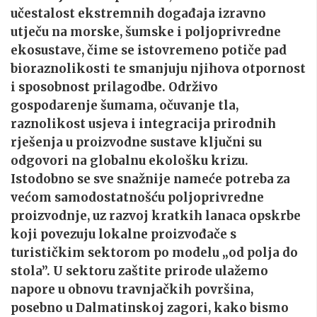
učestalost ekstremnih događaja izravno
utječu na morske, šumske i poljoprivredne
ekosustave, čime se istovremeno potiče pad
bioraznolikosti te smanjuju njihova otpornost
i sposobnost prilagodbe. Održivo
gospodarenje šumama, očuvanje tla,
raznolikost usjeva i integracija prirodnih
rješenja u proizvodne sustave ključni su
odgovori na globalnu ekološku krizu.
Istodobno se sve snažnije nameće potreba za
većom samodostatnošću poljoprivredne
proizvodnje, uz razvoj kratkih lanaca opskrbe
koji povezuju lokalne proizvođače s
turističkim sektorom po modelu „od polja do
stola”. U sektoru zaštite prirode ulažemo
napore u obnovu travnjačkih površina,
posebno u Dalmatinskoj zagori, kako bismo