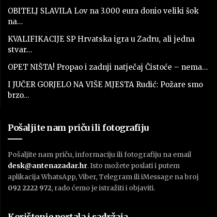
OBITELJ SLAVILA Lov na 3.000 eura donio veliki šok
na…
KVALIFIKACIJE SP Hrvatska igra u Zadru, ali jedna
stvar…
OPET NIŠTA! Propao i zadnji natječaj Čistoće – nema…
I JUČER GORJELO NA VIŠE MJESTA Rudić: Požare smo
brzo…
Pošaljite nam priču ili fotografiju
Pošaljite nam priču, informaciju ili fotografiju na email
desk@antenazadar.hr
. Isto možete poslati i putem
aplikacija WhatsApp, Viber, Telegram ili iMessage na broj
092 2222 972
, rado ćemo je istražiti i objaviti.
Korištenje portala i sadržaja