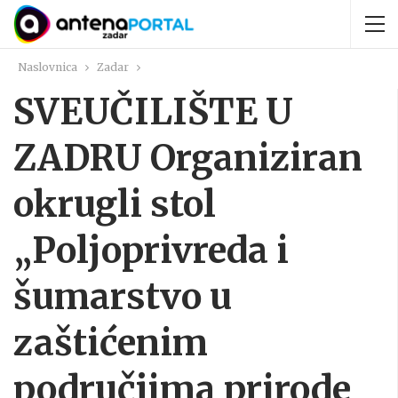
Naslovnica
Zadar
SVEUČILIŠTE U
ZADRU Organiziran
okrugli stol
„Poljoprivreda i
šumarstvo u
zaštićenim
područjima prirode