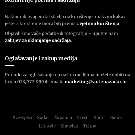
Nakladnik ovaj portal stavlja na korištenje onakvim kakav
jeste, a korištenje mora biti prema
U
vjetima korištenja
.
Objavili smo vaše podatke ili fotografiju – uputite nam
zahtjev za uklanjanje sadržaja
.
Oglašavanje i zakup medija
Ponudu za oglašavanje na našim medijima možete dobiti na
broju
023/777-999
ili emailu
marketing@antenazadar.hr
.
Sve vijesti
Zadar
Županija
Vijesti
Sport
Biznis
Lifestyle
Showbiz
Tehno