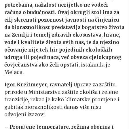
potrebama, nažalost nerijetko ne vodeći
računa o budućnosti. Ovaj okrugli stol ima za
cilj skrenuti pozornost javnosti na činjenicu
da bioraznolikost predstavlja bogatstvo života
na Zemlji i temelj zdravih ekosustava, hrane,
vode i kvalitete života svih nas, te da njezino
očuvanje nije tek hir pojedinih ekoloških
udruga ili pojedinaca, već obveza cjelokupnog
čovječanstva ako želi opstati
, istaknula je
Melada.
Igor Kreitmeyer
, ravnatelj Uprave za zaštitu
prirode u Ministarstvu zaštite okoliša i zelene
tranzicije, rekao je kako klimatske promjene i
gubitak bioraznolikosti danas više nisu
odvojeni izazovi.
– Promjene temperature, režima oborina i