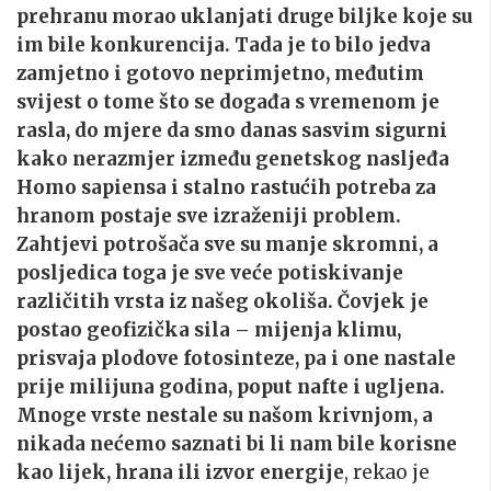
prehranu morao uklanjati druge biljke koje su
im bile konkurencija. Tada je to bilo jedva
zamjetno i gotovo neprimjetno, međutim
svijest o tome što se događa s vremenom je
rasla, do mjere da smo danas sasvim sigurni
kako nerazmjer između genetskog nasljeđa
Homo sapiensa i stalno rastućih potreba za
hranom postaje sve izraženiji problem.
Zahtjevi potrošača sve su manje skromni, a
posljedica toga je sve veće potiskivanje
različitih vrsta iz našeg okoliša. Čovjek je
postao geofizička sila – mijenja klimu,
prisvaja plodove fotosinteze, pa i one nastale
prije milijuna godina, poput nafte i ugljena.
Mnoge vrste nestale su našom krivnjom, a
nikada nećemo saznati bi li nam bile korisne
kao lijek, hrana ili izvor energije
, rekao je