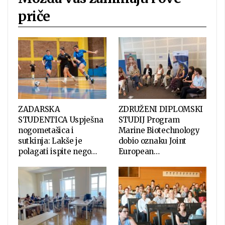
priče
ZADARSKA
ZDRUŽENI DIPLOMSKI
STUDENTICA Uspješna
STUDIJ Program
nogometašica i
Marine Biotechnology
sutkinja: Lakše je
dobio oznaku Joint
polagati ispite nego…
European…