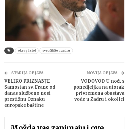
okrugli stol
sveučilište u zadru
STARIJA OBJAVA
NOVIJA OBJAVA
VELIKO PRIZNANJE
VODOVOD U noći s
Samostan sv. Frane od
ponedjeljka na utorak
danas službeno nosi
privremena obustava
prestižnu Oznaku
vode u Zadru i okolici
europske baštine
Možda vas zanimaju i ove