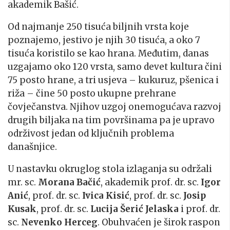
akademik Bašić.
Od najmanje 250 tisuća biljnih vrsta koje
poznajemo, jestivo je njih 30 tisuća, a oko 7
tisuća koristilo se kao hrana. Međutim, danas
uzgajamo oko 120 vrsta, samo devet kultura čini
75 posto hrane, a tri usjeva – kukuruz, pšenica i
riža – čine 50 posto ukupne prehrane
čovječanstva. Njihov uzgoj onemogućava razvoj
drugih biljaka na tim površinama pa je upravo
održivost jedan od ključnih problema
današnjice.
U nastavku okruglog stola izlaganja su održali
mr. sc.
Morana Bačić
, akademik prof. dr. sc.
Igor
Anić
, prof. dr. sc.
Ivica Kisić
, prof. dr. sc.
Josip
Kusak
, prof. dr. sc.
Lucija Šerić Jelaska
i prof. dr.
sc.
Nevenko Herceg
. Obuhvaćen je širok raspon