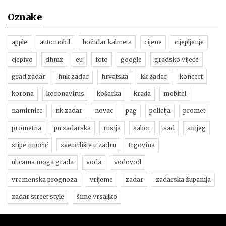
Oznake
apple
automobil
božidar kalmeta
cijene
cijepljenje
cjepivo
dhmz
eu
foto
google
gradsko vijeće
grad zadar
hnk zadar
hrvatska
kk zadar
koncert
korona
koronavirus
košarka
krađa
mobitel
namirnice
nk zadar
novac
pag
policija
promet
prometna
pu zadarska
rusija
sabor
sad
snijeg
stipe miočić
sveučilište u zadru
trgovina
ulicama moga grada
voda
vodovod
vremenska prognoza
vrijeme
zadar
zadarska županija
zadar street style
šime vrsaljko