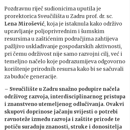
Pozdravnu riječ sudionicima uputila je
prorektorica Sveučilišta u Zadru prof. dr. sc.
Lena Mirošević
, koja je istaknula kako održivo
upravljanje poljoprivrednim i šumskim
resursima u zaštićenim područjima zahtijeva
pažljivo usklađivanje gospodarskih aktivnosti,
pri čemu održivost nije samo razvojni cilj, već i
temeljno načelo koje podrazumijeva odgovorno
korištenje prirodnih resursa kako bi se sačuvali
za buduće generacije.
– Sveučilište u Zadru snažno podupire načela
održivog razvoja, interdisciplinarnog pristupa
i znanstveno utemeljenog odlučivanja. Ovakvi
skupovi doprinose jačanju svijesti o potrebi
ravnoteže između razvoja i zaštite prirode te
potiču suradnju znanosti, struke i donositelja