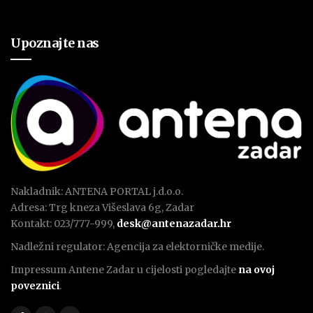
Upoznajte nas
Nakladnik: ANTENA PORTAL j.d.o.o.
Adresa: Trg kneza Višeslava 6g, Zadar
Kontakt: 023/777-999,
desk@antenazadar.hr
Nadležni regulator: Agencija za elektorničke medije.
Impressum Antene Zadar u cijelosti pogledajte
na ovoj
poveznici
.