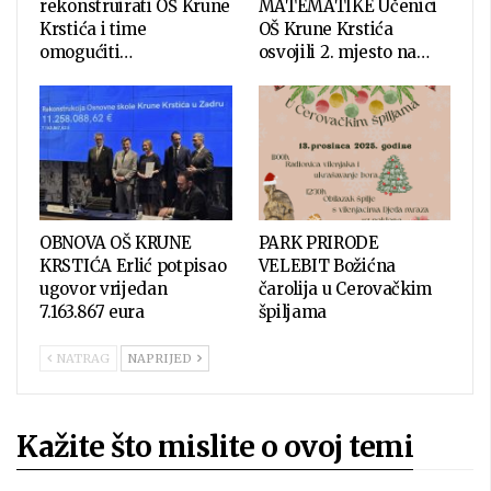
rekonstruirati OŠ Krune
MATEMATIKE Učenici
Krstića i time
OŠ Krune Krstića
omogućiti…
osvojili 2. mjesto na…
OBNOVA OŠ KRUNE
PARK PRIRODE
KRSTIĆA Erlić potpisao
VELEBIT Božićna
ugovor vrijedan
čarolija u Cerovačkim
7.163.867 eura
špiljama
NATRAG
NAPRIJED
Kažite što mislite o ovoj temi