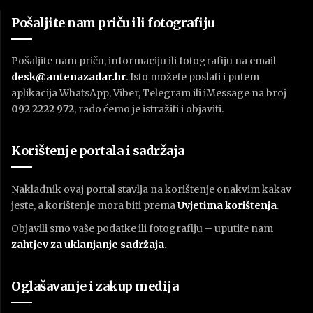
Pošaljite nam priču ili fotografiju
Pošaljite nam priču, informaciju ili fotografiju na email
desk@antenazadar.hr
. Isto možete poslati i putem
aplikacija WhatsApp, Viber, Telegram ili iMessage na broj
092 2222 972
, rado ćemo je istražiti i objaviti.
Korištenje portala i sadržaja
Nakladnik ovaj portal stavlja na korištenje onakvim kakav
jeste, a korištenje mora biti prema
U
vjetima korištenja
.
Objavili smo vaše podatke ili fotografiju – uputite nam
zahtjev za uklanjanje sadržaja
.
Oglašavanje i zakup medija