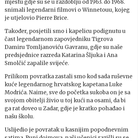
mjestu gdje su se u razdoblju od 1963. do 1968.
snimali legendarni filmovi o Winnetouu, kojeg
je utjelovio Pierre Brice.
Također, posjetili smo i kapelicu podignutu u
čast legendarnom zapovjedniku Tigrova
Damiru Tomljanoviću Gavranu, gdje su naše
predsjednice razreda Katarina Šljuka i Ana
Smolčić zapalile svijeće.
Prilikom povratka zastali smo kod sada ruševne
kuće legendarnog hrvatskog kapetana Luke
Modrića. Naime, sve do početka sukoba on je sa
svojom obitelji živio u toj kući na osami, da bi
ga rat doveo u Zadar, gdje je kratko pohađao i
našu školu.
Uslijedio je povratak u kasnijim popodnevnim
satima. Puni dojmova, naši učenici razišli su se