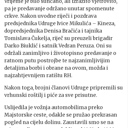
Vrijeme je bilo sunčano, ali izrazito vjetrovito,
pa je predavanje održano unutar spomenute
crkve. Nakon uvodne riječi i pozdrava
predsjednika Udruge Ivice Mikulića – Kineza,
dopredsjednika Denisa Bračića i tajnika
Tomislava Čukelja, riječ su preuzeli brigadir
Darko Biuklić i satnik Vedran Peruza. Oni su
održali zanimljivo i životopisno predavanje o
ratnom putu postrojbe te najzanimljivijim
detaljima borbi i obrane na ovom, možda i
najzahtjevnijem ratištu RH.
Nakon toga, brojni članovi Udruge pripremili su
vrhunski roštilj i piće za sve prisutne.
Uslijedila je vožnja automobilima preko
Majstorske ceste, odakle se pružao prekrasan
pogled na cijelu dolinu. Zaustavili smo se na