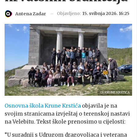
Objavljeno:
15. svibnja 2026. 16:25
Antena Zadar
OŠ KRUNE KRSTIĆA
Osnovna škola Krune Krstića
objavila je na
svojim stranicama izvještaj o terenskoj nastavi
na Velebitu. Tekst škole prenosimo u cijelosti:
“U suradnji s Udrugom dragovoljaca i veterana