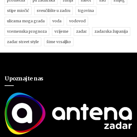
prometna
pu zadarska
rusija
sabor
sad
snijeg
stipe miočić
sveučilište u zadru
trgovina
ulicama moga grada
voda
vodovod
vremenska prognoza
vrijeme
zadar
zadarska županija
zadar street style
šime vrsaljko
Upoznajte nas