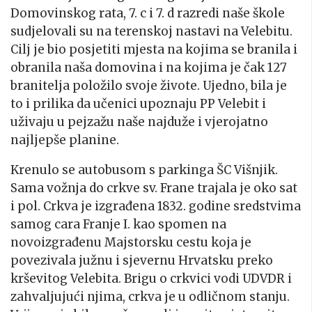
Domovinskog rata, 7. c i 7. d razredi naše škole
sudjelovali su na terenskoj nastavi na Velebitu.
Cilj je bio posjetiti mjesta na kojima se branila i
obranila naša domovina i na kojima je čak 127
branitelja položilo svoje živote. Ujedno, bila je
to i prilika da učenici upoznaju PP Velebit i
uživaju u pejzažu naše najduže i vjerojatno
najljepše planine.
Krenulo se autobusom s parkinga ŠC Višnjik.
Sama vožnja do crkve sv. Frane trajala je oko sat
i pol. Crkva je izgrađena 1832. godine sredstvima
samog cara Franje I. kao spomen na
novoizgrađenu Majstorsku cestu koja je
povezivala južnu i sjevernu Hrvatsku preko
krševitog Velebita. Brigu o crkvici vodi UDVDR i
zahvaljujući njima, crkva je u odličnom stanju.