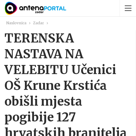
Naslovnica
Zadar
TERENSKA
NASTAVA NA
VELEBITU Učenici
OŠ Krune Krstića
obišli mjesta
pogibije 127
hrvatskih branitelja