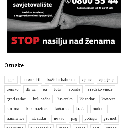
Oznake
apple
automobil
božidar kalmeta
cijene
cijepljenje
cjepivo
dhmz
eu
foto
google
gradsko vijeće
grad zadar
hnk zadar
hrvatska
kk zadar
koncert
korona
koronavirus
košarka
krađa
mobitel
namirnice
nk zadar
novac
pag
policija
promet