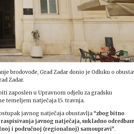
Antena Z
nje brodovođe, Grad Zadar donio je Odluku o obusta
rad Zadar.
 biti zaposlen u Upravnom odjelu za gradsku
 temeljem natječaja 15. travnja.
postupak javnog natječaja obustavlja
“zbog bitno
 raspisivanja javnog natječaja, sukladno odredba
lnoj i područnoj (regionalnoj) samoupravi”
.