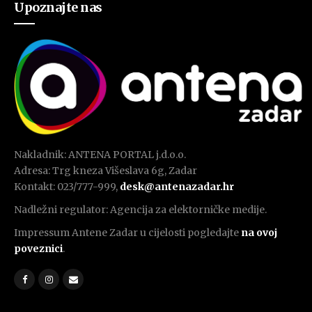
Upoznajte nas
Nakladnik: ANTENA PORTAL j.d.o.o.
Adresa: Trg kneza Višeslava 6g, Zadar
Kontakt: 023/777-999,
desk@antenazadar.hr
Nadležni regulator: Agencija za elektorničke medije.
Impressum Antene Zadar u cijelosti pogledajte
na ovoj
poveznici
.