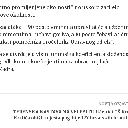
itno promijenjene okolnosti”, no uskoro zacijelo
nove okolnosti.
 zadataka – 90 posto vremena upravljat će službeni
o remontima i nabavi goriva, a 10 posto “obavlja i dr
ika i pomoćnika pročelnika Upravnog odjela”.
 se utvrđuje u visini umnoška koeficijenta složenos
g Odlukom o koeficijentima za obračun plaće
Zadra.
NOVIJA OBJAV
TERENSKA NASTAVA NA VELEBITU Učenici OŠ Kr
Krstića obišli mjesta pogibije 127 hrvatskih branit