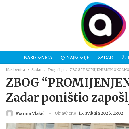
NASLOVNICA
NAJNOVIJE
ZADAR
ŽU
Naslovnica
Zadar
Događaji
ZBOG “PROMIJENJENIH OKOLNOSTI
ZBOG “PROMIJENJEN
Zadar poništio zapoš
Objavljeno:
15. svibnja 2026. 15:02
Marina Vlakić