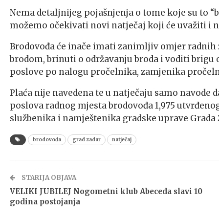
Nema detaljnijeg pojašnjenja o tome koje su to “b
možemo očekivati novi natječaj koji će uvažiti i 
Brodovođa će inače imati zanimljiv omjer radnih
brodom, brinuti o održavanju broda i voditi brigu 
poslove po nalogu pročelnika, zamjenika pročeln
Plaća nije navedena te u natječaju samo navode da
poslova radnog mjesta brodovođa 1,975 utvrđeno
službenika i namještenika gradske uprave Grada 
brodovođa
grad zadar
natječaj
STARIJA OBJAVA
VELIKI JUBILEJ Nogometni klub Abeceda slavi 10
godina postojanja