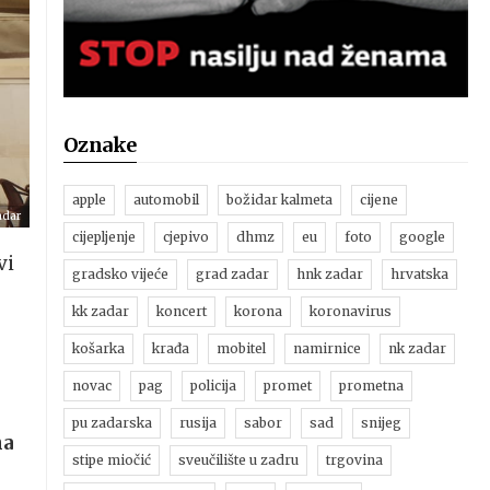
Oznake
apple
automobil
božidar kalmeta
cijene
adar
cijepljenje
cjepivo
dhmz
eu
foto
google
vi
gradsko vijeće
grad zadar
hnk zadar
hrvatska
kk zadar
koncert
korona
koronavirus
košarka
krađa
mobitel
namirnice
nk zadar
novac
pag
policija
promet
prometna
pu zadarska
rusija
sabor
sad
snijeg
ma
stipe miočić
sveučilište u zadru
trgovina