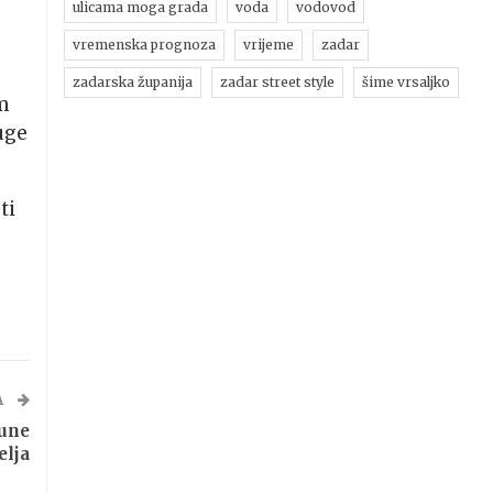
ulicama moga grada
voda
vodovod
vremenska prognoza
vrijeme
zadar
zadarska županija
zadar street style
šime vrsaljko
m
uge
ti
A
une
elja