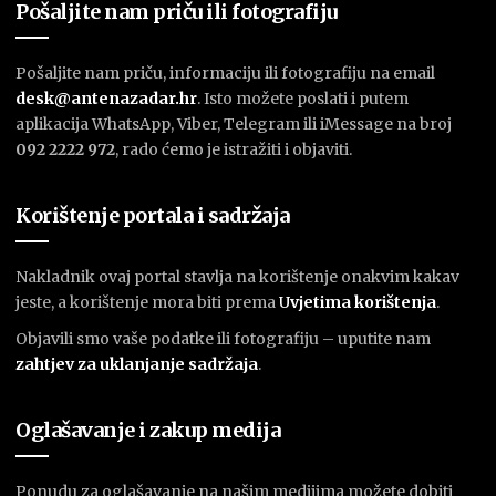
Pošaljite nam priču ili fotografiju
Pošaljite nam priču, informaciju ili fotografiju na email
desk@antenazadar.hr
. Isto možete poslati i putem
aplikacija WhatsApp, Viber, Telegram ili iMessage na broj
092 2222 972
, rado ćemo je istražiti i objaviti.
Korištenje portala i sadržaja
Nakladnik ovaj portal stavlja na korištenje onakvim kakav
jeste, a korištenje mora biti prema
U
vjetima korištenja
.
Objavili smo vaše podatke ili fotografiju – uputite nam
zahtjev za uklanjanje sadržaja
.
Oglašavanje i zakup medija
Ponudu za oglašavanje na našim medijima možete dobiti