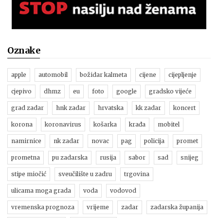
Oznake
apple
automobil
božidar kalmeta
cijene
cijepljenje
cjepivo
dhmz
eu
foto
google
gradsko vijeće
grad zadar
hnk zadar
hrvatska
kk zadar
koncert
korona
koronavirus
košarka
krađa
mobitel
namirnice
nk zadar
novac
pag
policija
promet
prometna
pu zadarska
rusija
sabor
sad
snijeg
stipe miočić
sveučilište u zadru
trgovina
ulicama moga grada
voda
vodovod
vremenska prognoza
vrijeme
zadar
zadarska županija