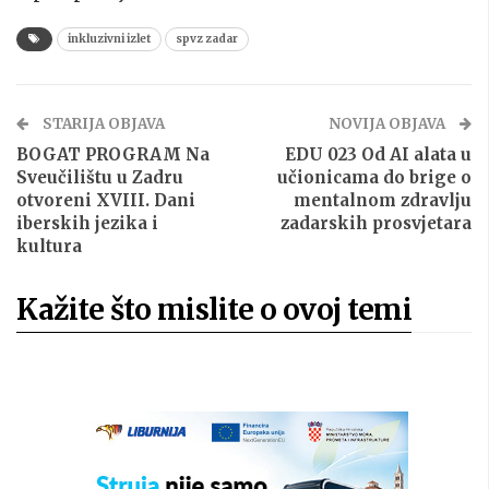
inkluzivni izlet
spvz zadar
STARIJA OBJAVA
NOVIJA OBJAVA
BOGAT PROGRAM Na
EDU 023 Od AI alata u
Sveučilištu u Zadru
učionicama do brige o
otvoreni XVIII. Dani
mentalnom zdravlju
iberskih jezika i
zadarskih prosvjetara
kultura
Kažite što mislite o ovoj temi