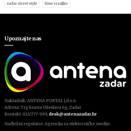
zadar street style
šime vrsaljko
Upoznajte nas
Nakladnik: ANTENA PORTAL j.d.o.o.
Adresa: Trg kneza Višeslava 6g, Zadar
Kontakt: 023/777-999,
desk@antenazadar.hr
Nadležni regulator: Agencija za elektorničke medije.