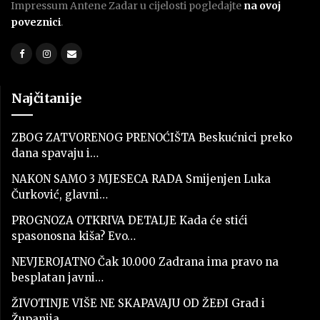
Impressum Antene Zadar u cijelosti pogledajte
na ovoj
poveznici
.
Najčitanije
ZBOG ZATVORENOG PRENOĆIŠTA Beskućnici preko
dana spavaju i…
NAKON SAMO 3 MJESECA RADA Smijenjen Luka
Čurković, glavni…
PROGNOZA OTKRIVA DETALJE Kada će stići
spasonosna kiša? Evo…
NEVJEROJATNO Čak 10.000 Zadrana ima pravo na
besplatan javni…
ŽIVOTINJE VIŠE NE SKAPAVAJU OD ŽEĐI Grad i
Županija…