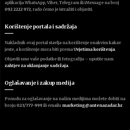
aplikacija WhatsApp, Viber, Telegram ili iMessage na broj
092 2222 972
, rado ćemo je istražiti i objaviti.
Korištenje portala i sadržaja
Nakladnik ovaj portal stavlja na korištenje onakvim kakav
jeste, a korištenje mora biti prema
U
vjetima korištenja
.
Objavili smo vaše podatke ili fotografiju – uputite nam
zahtjev za uklanjanje sadržaja
.
Oglašavanje i zakup medija
Ponudu za oglašavanje na našim medijima možete dobiti na
broju
023/777-999
ili emailu
marketing@antenazadar.hr
.