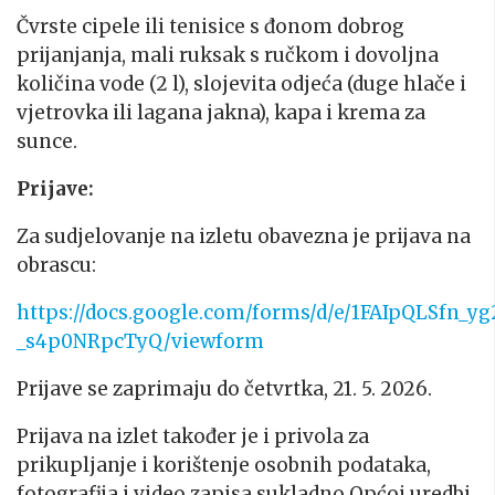
Čvrste cipele ili tenisice s đonom dobrog
prijanjanja, mali ruksak s ručkom i dovoljna
količina vode (2 l), slojevita odjeća (duge hlače i
vjetrovka ili lagana jakna), kapa i krema za
sunce.
Prijave:
Za sudjelovanje na izletu obavezna je prijava na
obrascu:
https://docs.google.com/forms/d/e/1FAIpQLSf
_s4p0NRpcTyQ/viewform
Prijave se zaprimaju do četvrtka, 21. 5. 2026.
Prijava na izlet također je i privola za
prikupljanje i korištenje osobnih podataka,
fotografija i video zapisa sukladno Općoj uredbi