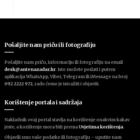
Pošaljite nam priču ili fotografiju
Pošaljite nam priču, informaciju ili fotografiju na email
desk@antenazadar.hr
. Isto možete poslati i putem
aplikacija WhatsApp, Viber, Telegram ili iMessage na broj
092 2222 972
, rado ćemo je istražiti i objaviti.
Korištenje portala i sadržaja
Nakladnik ovaj portal stavlja na korištenje onakvim kakav
jeste, a korištenje mora biti prema
U
vjetima korištenja
.
Objavili smo vaše podatke ili fotografiju – uputite nam