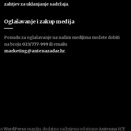
zahtjev za uklanjanje sadržaja
.
Oglašavanje i zakup medija
Ponudu za oglašavanje na našim medijima možete dobiti
na broju
023/777-999
ili emailu
marketing@antenazadar.hr
.
mo
WordPress
magiju, dodatno začinjenu od strane
Antenna ICT