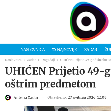
NASLOVNICA
NAJNOVIJE
ZADAR
ŽU
Naslovnica
Zadar
Događaji
UHIĆEN Prijetio 49-godišnjaku i 
UHIĆEN Prijetio 49-go
oštrim predmetom
Objavljeno:
27. svibnja 2026. 12:09
Antena Zadar