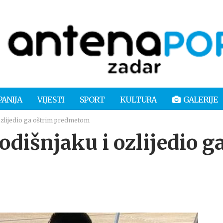
PANIJA
VIJESTI
SPORT
KULTURA
GALERIJE
ozlijedio ga oštrim predmetom
dišnjaku i ozlijedio g