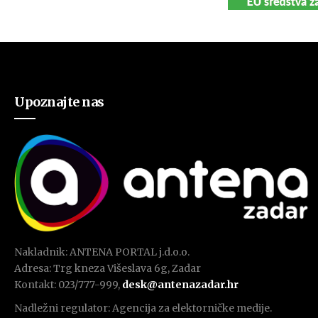
Upoznajte nas
Nakladnik: ANTENA PORTAL j.d.o.o.
Adresa: Trg kneza Višeslava 6g, Zadar
Kontakt: 023/777-999,
desk@antenazadar.hr
Nadležni regulator: Agencija za elektorničke medije.