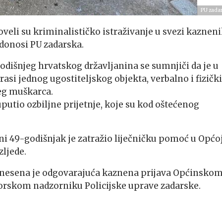
PU zada
roveli su kriminalističko istraživanje u svezi kaznen
, donosi PU zadarska.
dišnjeg hrvatskog državljanina se sumnjiči da je u
asi jednog ugostiteljskog objekta, verbalno i fizički
eg muškarca.
putio ozbiljne prijetnje, koje su kod oštećenog
ćeni 49-godišnjak je zatražio liječničku pomoć u Općo
zljede.
nesena je odgovarajuća kaznena prijava Općinsko
vorskom nadzorniku Policijske uprave zadarske.