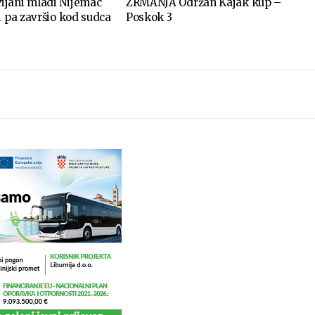
jani mladi Nijemac
ZRMANJA Održan Kajak kup –
i pa završio kod sudca
Poskok 3