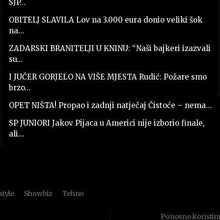
SJP…
OBITELJ SLAVILA Lov na 3.000 eura donio veliki šok
na…
ZADARSKI BRANITELJI U KNINU: “Naši bajkeri izazvali
su…
I JUČER GORJELO NA VIŠE MJESTA Rudić: Požare smo
brzo…
OPET NIŠTA! Propao i zadnji natječaj Čistoće – nema…
SP JUNIORI Jakov Pijaca u Americi nije izborio finale,
ali…
style
Showbiz
Tehno
Ponosno koristi