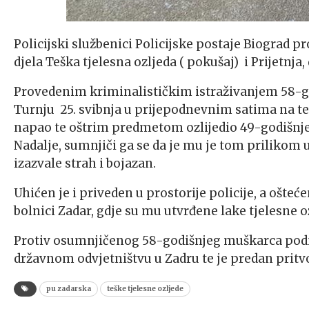
Policijski službenici Policijske postaje Biograd p
djela Teška tjelesna ozljeda ( pokušaj) i Prijetnja
Provedenim kriminalističkim istraživanjem 58-go
Turnju 25. svibnja u prijepodnevnim satima na ter
napao te oštrim predmetom ozlijedio 49-godišnj
Nadalje, sumnjiči ga se da je mu je tom prilikom u
izazvale strah i bojazan.
Uhićen je i priveden u prostorije policije, a ošte
bolnici Zadar, gdje su mu utvrđene lake tjelesne o
Protiv osumnjičenog 58-godišnjeg muškarca pod
državnom odvjetništvu u Zadru te je predan prit
pu zadarska
teške tjelesne ozljede