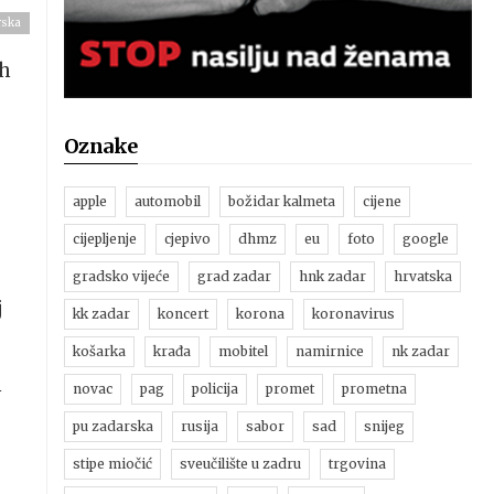
rska
ih
Oznake
apple
automobil
božidar kalmeta
cijene
cijepljenje
cjepivo
dhmz
eu
foto
google
gradsko vijeće
grad zadar
hnk zadar
hrvatska
j
kk zadar
koncert
korona
koronavirus
košarka
krađa
mobitel
namirnice
nk zadar
m
novac
pag
policija
promet
prometna
pu zadarska
rusija
sabor
sad
snijeg
stipe miočić
sveučilište u zadru
trgovina