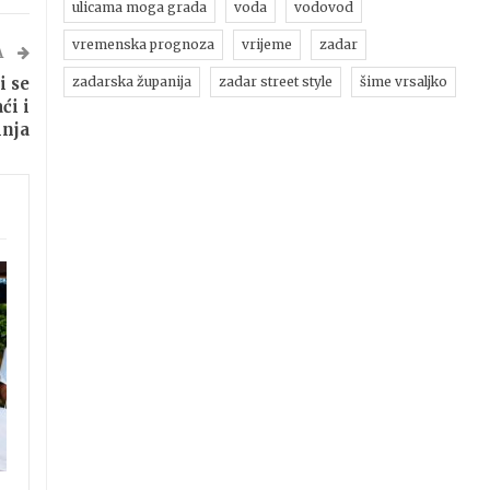
ulicama moga grada
voda
vodovod
vremenska prognoza
vrijeme
zadar
A
i se
zadarska županija
zadar street style
šime vrsaljko
ći i
inja