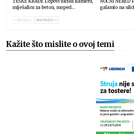
TEŠKE KRAĐE Lopovi ukrali kameru,
NOĆNI NERED Pi
miješalicu za beton, moped…
galamio na ulic
NATRAG
NAPRIJED
Kažite što mislite o ovoj temi