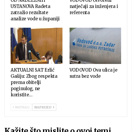
OD NADLEŽNIH
VODOVOD Otvoreni
USTANOVA Radeta
natječaji za inženjera i
zatražio rezultate
referenta
analize vode u županiji
AKTUALNI SAT Erlić
VODOVOD Ova ulica je
Gašiju: Zbog respekta
sutra bez vode
prema obitelji
poginulog, ne
koristite…
NATRAG
NAPRIJED
Kažite što mislite o ovoj temi