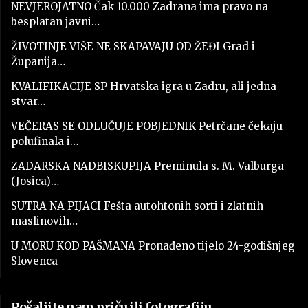
NEVJEROJATNO Čak 10.000 Zadrana ima pravo na
besplatan javni…
ŽIVOTINJE VIŠE NE SKAPAVAJU OD ŽEĐI Grad i
Županija…
KVALIFIKACIJE SP Hrvatska igra u Zadru, ali jedna
stvar…
VEČERAS SE ODLUČUJE POBJEDNIK Petrčane čekaju
polufinala i…
ZADARSKA NADBISKUPIJA Preminula s. M. Valburga
(Josica)…
SUTRA NA PIJACI Fešta autohtonih sorti i zlatnih
maslinovih…
U MORU KOD PAŠMANA Pronađeno tijelo 24-godišnjeg
Slovenca
Pošaljite nam priču ili fotografiju