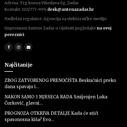
Adresa: Trg kneza Višeslava 6g, Zadar
Kontakt: 023/777-999,
desk@antenazadar.hr
Nadležni regulator: Agencija za elektorničke medije.
Impressum Antene Zadar u cijelosti pogledajte
na ovoj
poveznici
.
Najčitanije
ZBOG ZATVORENOG PRENOĆIŠTA Beskućnici preko
dana spavaju i…
NAKON SAMO 3 MJESECA RADA Smijenjen Luka
Čurković, glavni…
PROGNOZA OTKRIVA DETALJE Kada će stići
spasonosna kiša? Evo…