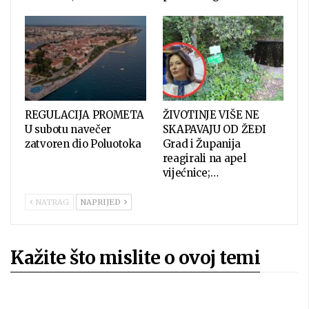
REGULACIJA PROMETA
ŽIVOTINJE VIŠE NE
U subotu navečer
SKAPAVAJU OD ŽEĐI
zatvoren dio Poluotoka
Grad i Županija
reagirali na apel
vijećnice;…
NATRAG
NAPRIJED
Kažite što mislite o ovoj temi