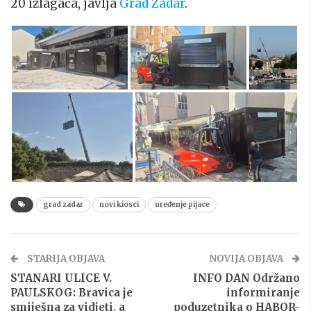
20 izlagača, javlja
Grad Zadar
.
grad zadar
novi kiosci
uređenje pijace
STARIJA OBJAVA
NOVIJA OBJAVA
STANARI ULICE V.
INFO DAN Održano
PAULSKOG: Bravica je
informiranje
smiješna za vidjeti, a
poduzetnika o HABOR-