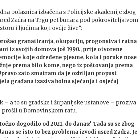
jedna polaznica izbačena s Policijske akademije zbog
usred Zadra na Trgu pet bunara pod pokroviteljstvo
storu i ljudima koji ovdje žive”:
 prošao granatiranja, okupaciju, progonstva i ratna
ni iz svojih domova još 1990., prije otvorene
i emocije koje određene pjesme, kola i poruke nose
mržnje prema bilo kome, nego iz poštovanja prema
Upravo zato smatram da je ozbiljan propust
ela građana izaziva bolna sjećanja i osjećaj
k – a to su gradske i županijske ustanove – proziva
su prošli u Domovinskom ratu.
 točno dogodilo od 2021. do danas? Tada su se zbog
 danas se isto to bez problema izvodi usred Zadra. Je