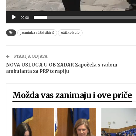
00:00
jasminka adžić sikirić
užičko kolo
STARIJA OBJAVA
NOVA USLUGA U OB ZADAR Započela s radom
ambulanta za PRP terapiju
Možda vas zanimaju i ove priče