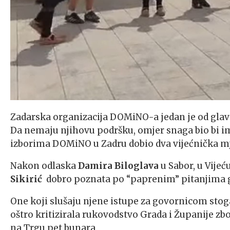
Zadarska organizacija DOMiNO-a jedan je od glav
Da nemaju njihovu podršku, omjer snaga bio bi im
izborima DOMiNO u Zadru dobio dva vijećnička mj
Nakon odlaska
Damira Biloglava
u Sabor, u Vijeć
Sikirić
dobro poznata po “paprenim” pitanjima gr
One koji slušaju njene istupe za govornicom stog
oštro kritizirala rukovodstvo Grada i Županije zb
na Trgu pet bunara.