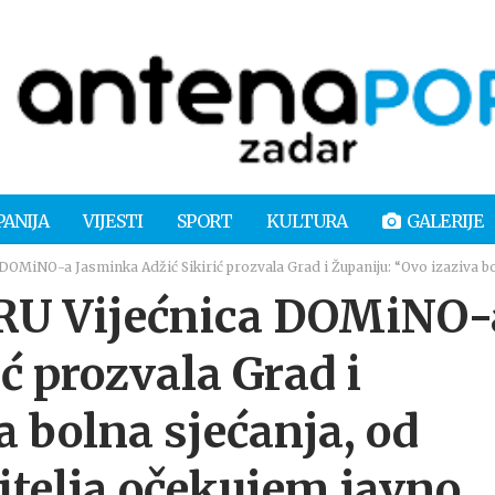
PANIJA
VIJESTI
SPORT
KULTURA
GALERIJE
iNO-a Jasminka Adžić Sikirić prozvala Grad i Županiju: “Ovo izaziva boln
U Vijećnica DOMiNO-
ć prozvala Grad i
a bolna sjećanja, od
itelja očekujem javno