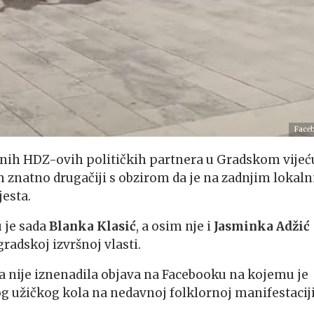
Face
nih HDZ-ovih političkih partnera u Gradskom vijeć
 znatno drugačiji s obzirom da je na zadnjim lokal
esta.
u je sada
Blanka Klasić
, a osim nje i
Jasminka Adžić
adskoj izvršnoj vlasti.
a nije iznenadila objava na Facebooku na kojemu je
og užičkog kola na nedavnoj folklornoj manifestacij