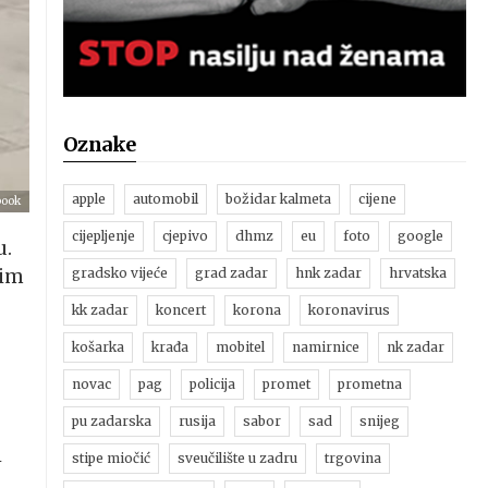
Oznake
apple
automobil
božidar kalmeta
cijene
book
cijepljenje
cjepivo
dhmz
eu
foto
google
u.
nim
gradsko vijeće
grad zadar
hnk zadar
hrvatska
kk zadar
koncert
korona
koronavirus
košarka
krađa
mobitel
namirnice
nk zadar
novac
pag
policija
promet
prometna
pu zadarska
rusija
sabor
sad
snijeg
i
stipe miočić
sveučilište u zadru
trgovina