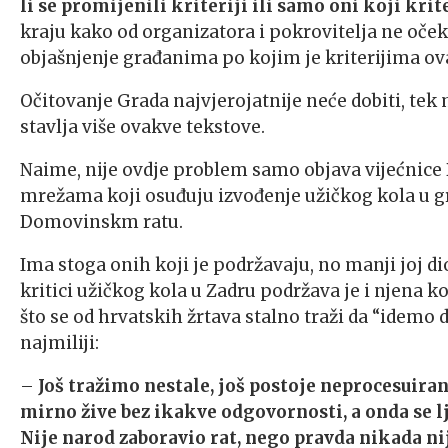
li se promijenili kriteriji ili samo oni koji kri
kraju kako od organizatora i pokrovitelja ne očeku
objašnjenje građanima po kojim je kriterijima ov
Očitovanje Grada najvjerojatnije neće dobiti, te
stavlja više ovakve tekstove.
Naime, nije ovdje problem samo objava vijećnic
mrežama koji osuđuju izvođenje užičkog kola u gr
Domovinskm ratu.
Ima stoga onih koji je podržavaju, no manji joj di
kritici užičkog kola u Zadru podržava je i njena 
što se od hrvatskih žrtava stalno traži da “idemo d
najmiliji:
–
Još tražimo nestale, još postoje neprocesuirani
mirno žive bez ikakve odgovornosti, a onda se lj
Nije narod zaboravio rat, nego pravda nikada ni