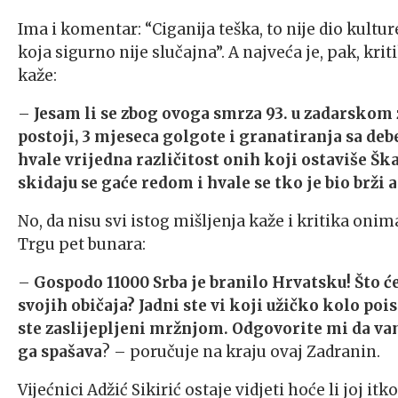
Ima i komentar: “Ciganija teška, to nije dio kultur
koja sigurno nije slučajna”. A najveća je, pak, kri
kaže:
–
Jesam li se zbog ovoga smrza 93. u zadarskom 
postoji, 3 mjeseca golgote i granatiranja sa deb
hvale vrijedna različitost onih koji ostaviše Ška
skidaju se gaće redom i hvale se tko je bio brži 
No, da nisu svi istog mišljenja kaže i kritika oni
Trgu pet bunara:
–
Gospodo 11000 Srba je branilo Hrvatsku! Što 
svojih običaja? Jadni ste vi koji užičko kolo po
ste zaslijepljeni mržnjom. Odgovorite mi da vam 
ga spašava
? – poručuje na kraju ovaj Zadranin.
Vijećnici Adžić Sikirić ostaje vidjeti hoće li joj i