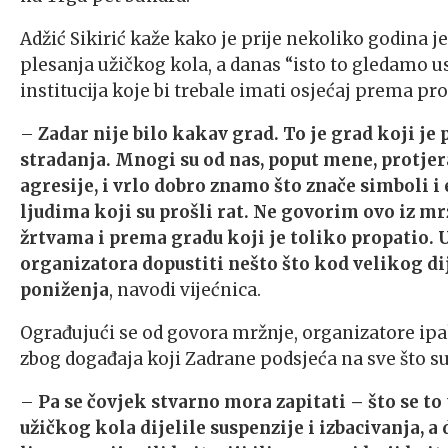
Adžić Sikirić kaže kako je prije nekoliko godina 
plesanja užičkog kola, a danas “isto to gledamo 
institucija koje bi trebale imati osjećaj prema pro
–
Zadar nije bilo kakav grad. To je grad koji je
stradanja. Mnogi su od nas, poput mene, protjera
agresije, i vrlo dobro znamo što znače simboli 
ljudima koji su prošli rat. Ne govorim ovo iz 
žrtvama i prema gradu koji je toliko propatio. 
organizatora dopustiti nešto što kod velikog dij
poniženja
, navodi vijećnica.
Ograđujući se od govora mržnje, organizatore ipa
zbog događaja koji Zadrane podsjeća na sve što 
–
Pa se čovjek stvarno mora zapitati – što se to
užičkog kola dijelile suspenzije i izbacivanja, a