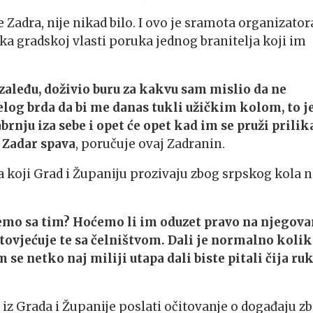
e Zadra, nije nikad bilo. I ovo je sramota organizator
tika gradskoj vlasti poruka jednog branitelja koji im
zaleđu, doživio buru za kakvu sam mislio da ne
elog brda da bi me danas tukli užičkim kolom, to j
brnju iza sebe i opet će opet kad im se pruži prilik
a Zadar spava
, poručuje ovaj Zadranin.
ma koji Grad i Županiju prozivaju zbog srpskog kola 
ćemo sa tim? Hoćemo li im oduzet pravo na njegova
istovjećuje te sa čelništvom. Dali je normalno koli
se netko naj miliji utapa dali biste pitali čija ru
tko iz Grada i Županije poslati očitovanje o događaju z