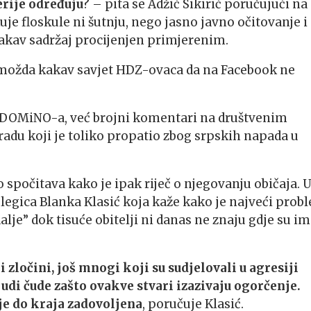
terije određuju
? – pita se Adžić Sikirić poručujući na
je floskule ni šutnju, nego jasno javno očitovanje i
akav sadržaj procijenjen primjerenim.
k možda kakav savjet HDZ-ovaca da na Facebook ne
e DOMiNO-a, već brojni komentari na društvenim
adu koji je toliko propatio zbog srpskih napada u
o spočitava kako je ipak riječ o njegovanju običaja. U
kolegica Blanka Klasić koja kaže kako je najveći prob
alje” dok tisuće obitelji ni danas ne znaju gdje su im
 zločini, još mnogi koji su sudjelovali u agresiji
udi čude zašto ovakve stvari izazivaju ogorčenje.
je do kraja zadovoljena
, poručuje Klasić.