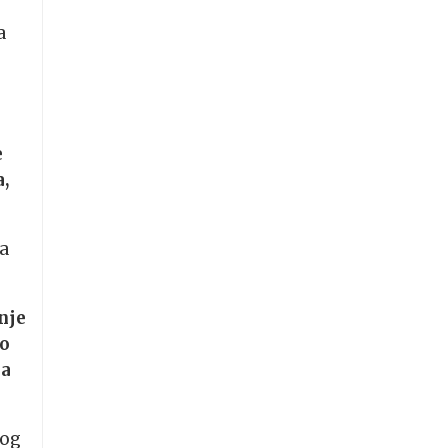
a
e
a,
na
nje
ko
ka
bog