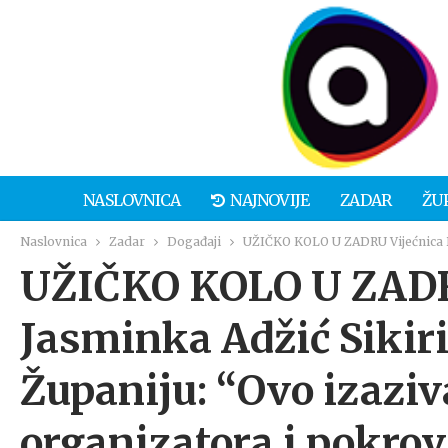
NASLOVNICA
NAJNOVIJE
ZADAR
ŽU
Naslovnica
Zadar
Događaji
UŽIČKO KOLO U ZADRU Vijećnica DOM
UŽIČKO KOLO U ZADR
Jasminka Adžić Sikiri
Županiju: “Ovo izaziv
organizatora i pokrov