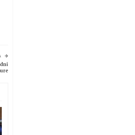
A
dni
ture