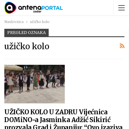
Naslovnica
užičko kolo
PREGLED OZNAKA
užičko kolo
UŽIČKO KOLO U ZADRU Vijećnica
DOMiNO-a Jasminka Adžić Sikirić
prozvala Grad i Županiju: “Ovo izaziva