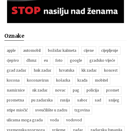
Oznake
apple
automobil
božidar kalmeta
cijene
cijepljenje
cjepivo
dhmz
eu
foto
google
gradsko vijeće
grad zadar
hnk zadar
hrvatska
kk zadar
koncert
korona
koronavirus
košarka
krađa
mobitel
namirnice
nk zadar
novac
pag
policija
promet
prometna
pu zadarska
rusija
sabor
sad
snijeg
stipe miočić
sveučilište u zadru
trgovina
ulicama moga grada
voda
vodovod
vremenska prognoza
vrijeme
zadar
zadarska županija