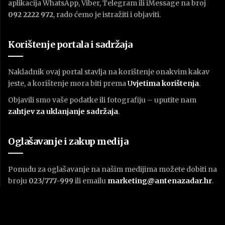
aplikacija WhatsApp, Viber, Telegram ili iMessage na broj
092 2222 972
, rado ćemo je istražiti i objaviti.
Korištenje portala i sadržaja
Nakladnik ovaj portal stavlja na korištenje onakvim kakav
jeste, a korištenje mora biti prema
U
vjetima korištenja
.
Objavili smo vaše podatke ili fotografiju – uputite nam
zahtjev za uklanjanje sadržaja
.
Oglašavanje i zakup medija
Ponudu za oglašavanje na našim medijima možete dobiti na
broju
023/777-999
ili emailu
marketing@antenazadar.hr
.