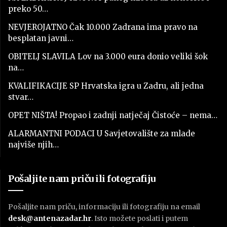
preko 50…
NEVJEROJATNO Čak 10.000 Zadrana ima pravo na
besplatan javni…
OBITELJ SLAVILA Lov na 3.000 eura donio veliki šok
na…
KVALIFIKACIJE SP Hrvatska igra u Zadru, ali jedna
stvar…
OPET NIŠTA! Propao i zadnji natječaj Čistoće – nema…
ALARMANTNI PODACI U Savjetovalište za mlade
najviše njih…
Pošaljite nam priču ili fotografiju
Pošaljite nam priču, informaciju ili fotografiju na email
desk@antenazadar.hr
. Isto možete poslati i putem