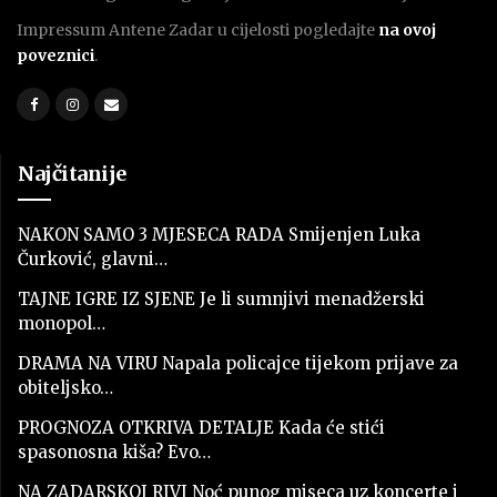
Impressum Antene Zadar u cijelosti pogledajte
na ovoj
poveznici
.
Najčitanije
NAKON SAMO 3 MJESECA RADA Smijenjen Luka
Čurković, glavni…
TAJNE IGRE IZ SJENE Je li sumnjivi menadžerski
monopol…
DRAMA NA VIRU Napala policajce tijekom prijave za
obiteljsko…
PROGNOZA OTKRIVA DETALJE Kada će stići
spasonosna kiša? Evo…
NA ZADARSKOJ RIVI Noć punog miseca uz koncerte i