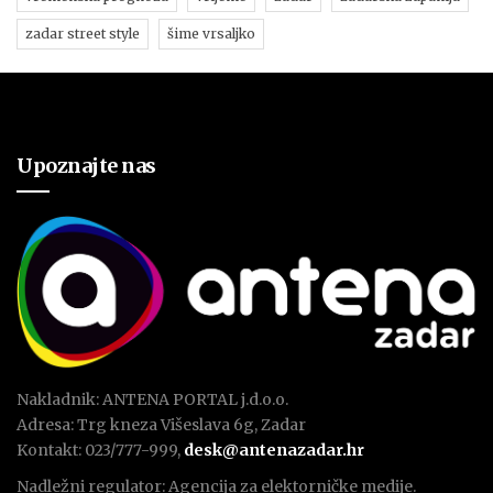
zadar street style
šime vrsaljko
Upoznajte nas
Nakladnik: ANTENA PORTAL j.d.o.o.
Adresa: Trg kneza Višeslava 6g, Zadar
Kontakt: 023/777-999,
desk@antenazadar.hr
Nadležni regulator: Agencija za elektorničke medije.