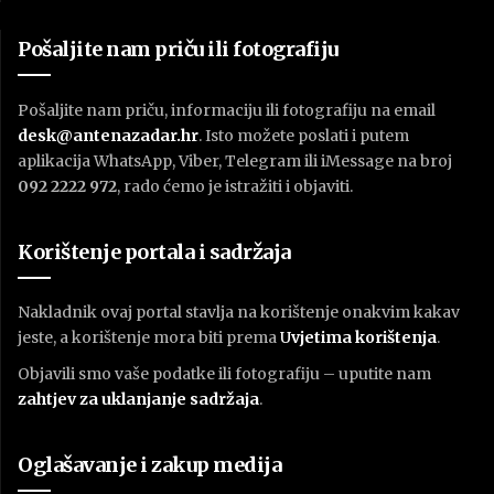
Pošaljite nam priču ili fotografiju
Pošaljite nam priču, informaciju ili fotografiju na email
desk@antenazadar.hr
. Isto možete poslati i putem
aplikacija WhatsApp, Viber, Telegram ili iMessage na broj
092 2222 972
, rado ćemo je istražiti i objaviti.
Korištenje portala i sadržaja
Nakladnik ovaj portal stavlja na korištenje onakvim kakav
jeste, a korištenje mora biti prema
U
vjetima korištenja
.
Objavili smo vaše podatke ili fotografiju – uputite nam
zahtjev za uklanjanje sadržaja
.
Oglašavanje i zakup medija