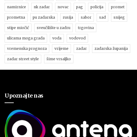
namirnice
nk zadar
novac
pag
policija
promet
prometna
pu zadarska
rusija
sabor
sad
snijeg
stipe miočić
sveučilište u zadru
trgovina
ulicama moga grada
voda
vodovod
vremenska prognoza
vrijeme
zadar
zadarska županija
zadar street style
šime vrsaljko
Upoznajte nas