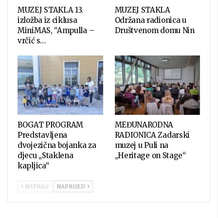
MUZEJ STAKLA 13.
MUZEJ STAKLA
izložba iz ciklusa
Održana radionica u
MiniMAS, “Ampulla –
Društvenom domu Nin
vrčić s…
BOGAT PROGRAM
MEĐUNARODNA
Predstavljena
RADIONICA Zadarski
dvojezična bojanka za
muzej u Puli na
djecu „Staklena
„Heritage on Stage“
kapljica“
NATRAG
NAPRIJED