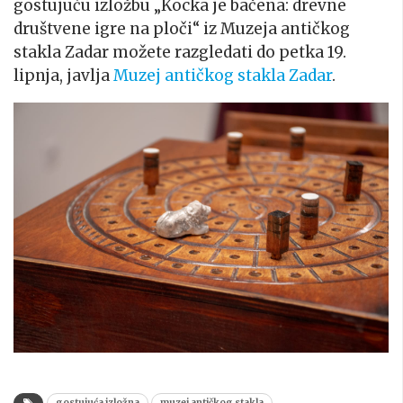
gostujuću izložbu „Kocka je bačena: drevne
društvene igre na ploči“ iz Muzeja antičkog
stakla Zadar možete razgledati do petka 19.
lipnja, javlja
Muzej antičkog stakla Zadar
.
gostujuća izložna
muzej antičkog stakla