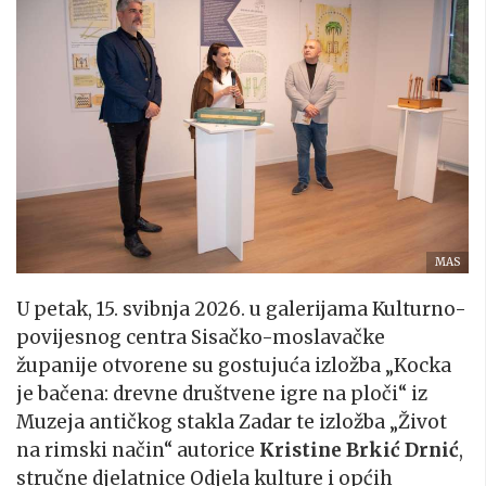
MAS
U petak, 15. svibnja 2026. u galerijama Kulturno-
povijesnog centra Sisačko-moslavačke
županije otvorene su gostujuća izložba „Kocka
je bačena: drevne društvene igre na ploči“ iz
Muzeja antičkog stakla Zadar te izložba „Život
na rimski način“ autorice
Kristine Brkić Drnić
,
stručne djelatnice Odjela kulture i općih