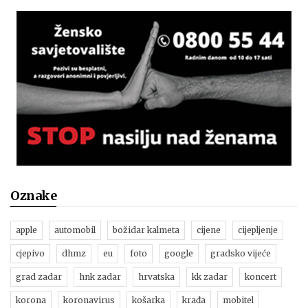
Oznake
apple
automobil
božidar kalmeta
cijene
cijepljenje
cjepivo
dhmz
eu
foto
google
gradsko vijeće
grad zadar
hnk zadar
hrvatska
kk zadar
koncert
korona
koronavirus
košarka
krađa
mobitel