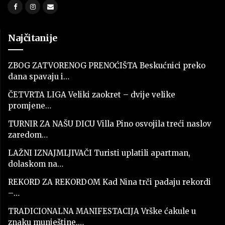
Najčitanije
ZBOG ZATVORENOG PRENOĆIŠTA Beskućnici preko
dana spavaju i…
ČETVRTA LIGA Veliki zaokret – dvije velike
promjene…
TURNIR ZA NAŠU DICU Villa Pino osvojila treći naslov
zaredom…
LAŽNI IZNAJMLJIVAČI Turisti uplatili apartman,
dolaskom na…
REKORD ZA REKORDOM Kad Nina trči padaju rekordi
–…
TRADICIONALNA MANIFESTACIJA Vrške ćakule u
znaku munještine,…