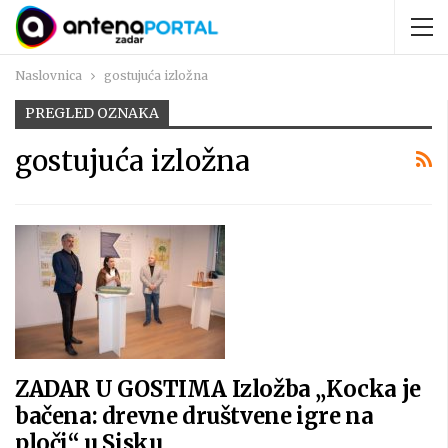
Naslovnica
gostujuća izložna
PREGLED OZNAKA
gostujuća izložna
ZADAR U GOSTIMA Izložba „Kocka je
bačena: drevne društvene igre na
ploči“ u Sisku