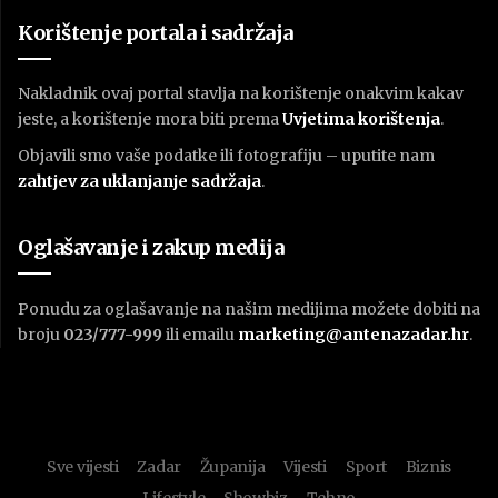
Korištenje portala i sadržaja
Nakladnik ovaj portal stavlja na korištenje onakvim kakav
jeste, a korištenje mora biti prema
U
vjetima korištenja
.
Objavili smo vaše podatke ili fotografiju – uputite nam
zahtjev za uklanjanje sadržaja
.
Oglašavanje i zakup medija
Ponudu za oglašavanje na našim medijima možete dobiti na
broju
023/777-999
ili emailu
marketing@antenazadar.hr
.
Sve vijesti
Zadar
Županija
Vijesti
Sport
Biznis