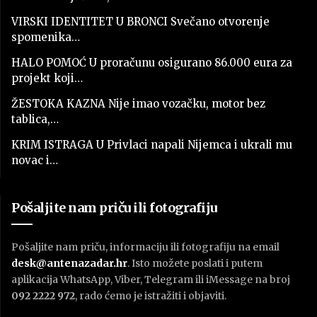
VIRSKI IDENTITET U BRONCI Svečano otvorenje
spomenika…
HALO POMOĆ U proračunu osigurano 86.000 eura za
projekt koji…
ŽESTOKA KAZNA Nije imao vozačku, motor bez
tablica,…
KRIM ISTRAGA U Privlaci napali Nijemca i ukrali mu
novac i…
Pošaljite nam priču ili fotografiju
Pošaljite nam priču, informaciju ili fotografiju na email
desk@antenazadar.hr
. Isto možete poslati i putem
aplikacija WhatsApp, Viber, Telegram ili iMessage na broj
092 2222 972
, rado ćemo je istražiti i objaviti.