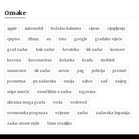
Oznake
apple
automobil
božidar kalmeta
cijene
cijepljenje
cjepivo
dhmz
eu
foto
google
gradsko vijeće
grad zadar
hnk zadar
hrvatska
kk zadar
koncert
korona
koronavirus
košarka
krađa
mobitel
namirnice
nk zadar
novac
pag
policija
promet
prometna
pu zadarska
rusija
sabor
sad
snijeg
stipe miočić
sveučilište u zadru
trgovina
ulicama moga grada
voda
vodovod
vremenska prognoza
vrijeme
zadar
zadarska županija
zadar street style
šime vrsaljko