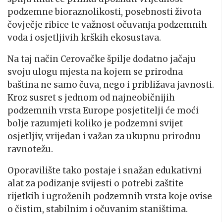
podzemne bioraznolikosti, posebnosti života
čovječje ribice te važnost očuvanja podzemnih
voda i osjetljivih krških ekosustava.
Na taj način Cerovačke špilje dodatno jačaju
svoju ulogu mjesta na kojem se prirodna
baština ne samo čuva, nego i približava javnosti.
Kroz susret s jednom od najneobičnijih
podzemnih vrsta Europe posjetitelji će moći
bolje razumjeti koliko je podzemni svijet
osjetljiv, vrijedan i važan za ukupnu prirodnu
ravnotežu.
Oporavilište tako postaje i snažan edukativni
alat za podizanje svijesti o potrebi zaštite
rijetkih i ugroženih podzemnih vrsta koje ovise
o čistim, stabilnim i očuvanim staništima.