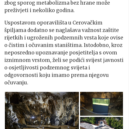
zbog sporog metabolizma bez hrane može
preživjeti i nekoliko godina.
Uspostavom oporavilišta u Cerovačkim
špiljama dodatno se naglašava važnost zaštite
rijetkih i ugroženih podzemnih vrsta koje ovise
o čistim i očuvanim staništima. Istodobno, kroz
neposredno upoznavanje posjetitelja s ovom
iznimnom vrstom, želi se podići svijest javnosti
o osjetljivosti podzemnog svijeta i
odgovornosti koju imamo prema njegovu
očuvanju.