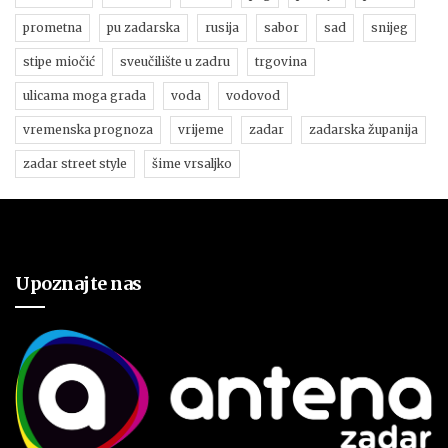
prometna
pu zadarska
rusija
sabor
sad
snijeg
stipe miočić
sveučilište u zadru
trgovina
ulicama moga grada
voda
vodovod
vremenska prognoza
vrijeme
zadar
zadarska županija
zadar street style
šime vrsaljko
Upoznajte nas