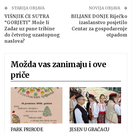
STARIJA OBJAVA
NOVIJA OBJAVA
VIŠNJIK ĆE SUTRA
BILJANE DONJE Riječko
“GORJETI” Može li
izaslanstvo posjetilo
Zadar uz pune tribine
Centar za gospodarenje
do četvrtog uzastopnog
otpadom
naslova?
Možda vas zanimaju i ove
priče
PARK PRIRODE
JESEN U GRAČACU