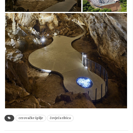
cerovačke špilje
čovječa ribica