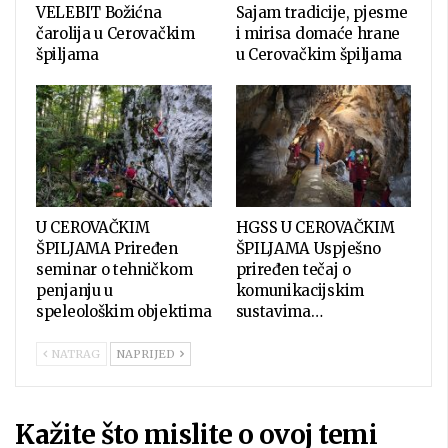
VELEBIT Božićna
Sajam tradicije, pjesme
čarolija u Cerovačkim
i mirisa domaće hrane
špiljama
u Cerovačkim špiljama
U CEROVAČKIM
HGSS U CEROVAČKIM
ŠPILJAMA Priređen
ŠPILJAMA Uspješno
seminar o tehničkom
priređen tečaj o
penjanju u
komunikacijskim
speleološkim objektima
sustavima…
NATRAG
NAPRIJED
Kažite što mislite o ovoj temi