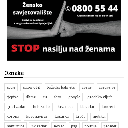
Oznake
apple
automobil
božidar kalmeta
cijene
cijepljenje
cjepivo
dhmz
eu
foto
google
gradsko vijeće
grad zadar
hnk zadar
hrvatska
kk zadar
koncert
korona
koronavirus
košarka
krađa
mobitel
namirnice
nk zadar
novac
pag
policija
promet