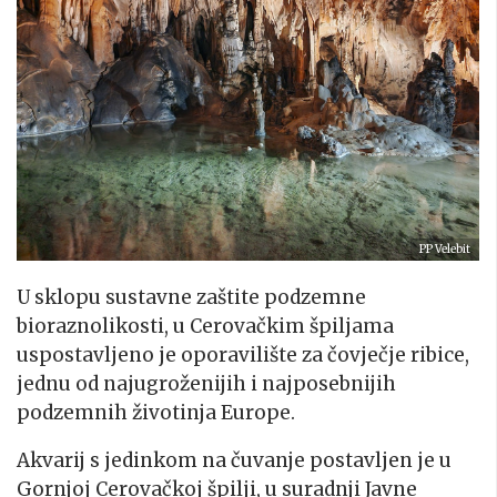
PP Velebit
U sklopu sustavne zaštite podzemne
bioraznolikosti, u Cerovačkim špiljama
uspostavljeno je oporavilište za čovječje ribice,
jednu od najugroženijih i najposebnijih
podzemnih životinja Europe.
Akvarij s jedinkom na čuvanje postavljen je u
Gornjoj Cerovačkoj špilji, u suradnji Javne