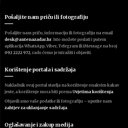
Pošaljite nam priču ili fotografiju
Pošaljite nam priču, informaciju ili fotografiju na email
desk@antenazadar.hr
. Isto možete poslati i putem
aplikacija WhatsApp, Viber, Telegram ili iMessage na broj
092 2222 972
, rado ćemo je istražiti i objaviti.
Korištenje portala i sadržaja
Nakladnik ovaj portal stavlja na korištenje onakvim kakav
jeste, a korištenje mora biti prema
U
vjetima korištenja
.
Objavili smo vaše podatke ili fotografiju – uputite nam
zahtjev za uklanjanje sadržaja
.
Oglašavanje i zakup medija