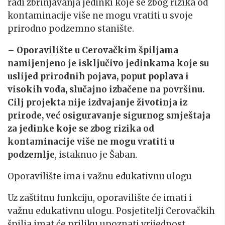
radi zbrinjavanja jedinki koje se zbog rizika od
kontaminacije više ne mogu vratiti u svoje
prirodno podzemno stanište.
– Oporavilište u Cerovačkim špiljama
namijenjeno je isključivo jedinkama koje su
uslijed prirodnih pojava, poput poplava i
visokih voda, slučajno izbačene na površinu.
Cilj projekta nije izdvajanje životinja iz
prirode, već osiguravanje sigurnog smještaja
za jedinke koje se zbog rizika od
kontaminacije više ne mogu vratiti u
podzemlje
, istaknuo je Šaban.
Oporavilište ima i važnu edukativnu ulogu
Uz zaštitnu funkciju, oporavilište će imati i
važnu edukativnu ulogu. Posjetitelji Cerovačkih
špilja imat će priliku upoznati vrijednost