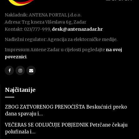
Nakladnik: ANTENA PORTAL j.d.o.o.
Adresa: Trg kneza Višeslava 6g, Zadar
Kontakt: 023/777-999,
desk@antenazadar.hr
Nadležni regulator: Agencija za elektorničke medije.
Impressum Antene Zadar u cijelosti pogledajte
na ovoj
poveznici
.
Najčitanije
ZBOG ZATVORENOG PRENOĆIŠTA Beskućnici preko
dana spavaju i…
VEČERAS SE ODLUČUJE POBJEDNIK Petrčane čekaju
polufinala i…