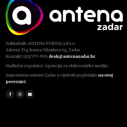
Nakladnik: ANTENA PORTAL j.d.o.o.
Adresa: Trg kneza Višeslava 6g, Zadar
Kontakt: 023/777-999,
desk@antenazadar.hr
Nadležni regulator: Agencija za elektorničke medije.
Impressum Antene Zadar u cijelosti pogledajte
na ovoj
poveznici
.