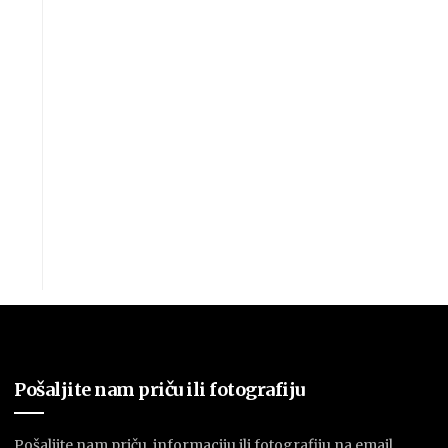
Pošaljite nam priču ili fotografiju
Pošaljite nam priču, informaciju ili fotografiju na email