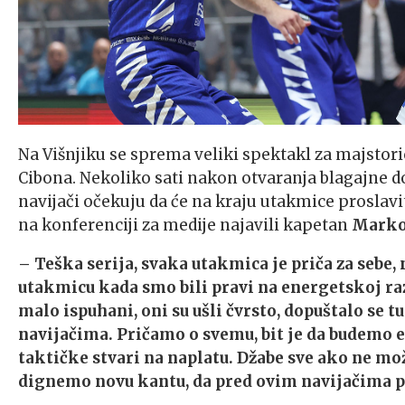
Na Višnjiku se sprema veliki spektakl za majstori
Cibona. Nekoliko sati nakon otvaranja blagajne do
navijači očekuju da će na kraju utakmice proslavi
na konferenciji za medije najavili kapetan
Marko
– Teška serija, svaka utakmica je priča za sebe,
utakmicu kada smo bili pravi na energetskoj ra
malo ispuhani, oni su ušli čvrsto, dopuštalo se 
navijačima. Pričamo o svemu, bit je da budemo e
taktičke stvari na naplatu. Džabe sve ako ne m
dignemo novu kantu, da pred ovim navijačima pr