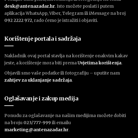
desk@antenazadar.hr
. Isto možete poslati i putem
aplikacija WhatsApp, Viber, Telegram ili iMessage na broj
092 2222 972
, rado ćemo je istražiti i objaviti.
Korištenje portala i sadržaja
Nakladnik ovaj portal stavlja na korištenje onakvim kakav
jeste, a korištenje mora biti prema
U
vjetima korištenja
.
Objavili smo vaše podatke ili fotografiju – uputite nam
zahtjev za uklanjanje sadržaja
.
Oglašavanje i zakup medija
Ponudu za oglašavanje na našim medijima možete dobiti
na broju
023/777-999
ili emailu
marketing@antenazadar.hr
.