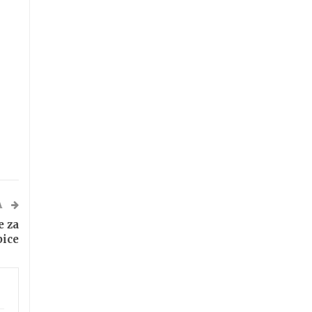
A
e za
bice