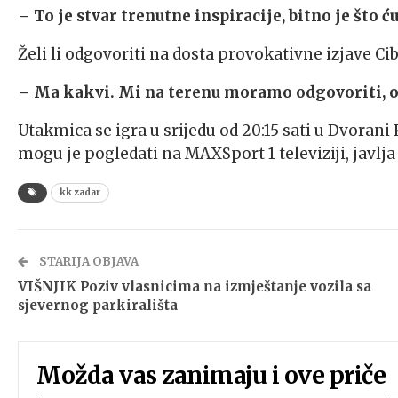
– To je stvar trenutne inspiracije, bitno je što 
Želi li odgovoriti na dosta provokativne izjave C
– Ma kakvi. Mi na terenu moramo odgovoriti, od
Utakmica se igra u srijedu od 20:15 sati u Dvorani 
mogu je pogledati na MAXSport 1 televiziji, javlj
kk zadar
STARIJA OBJAVA
VIŠNJIK Poziv vlasnicima na izmještanje vozila sa
sjevernog parkirališta
Možda vas zanimaju i ove priče