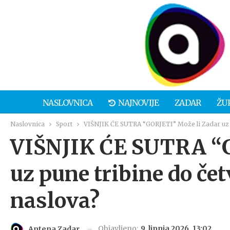
NASLOVNICA
NAJNOVIJE
ZADAR
ŽU
Naslovnica
Sport
VIŠNJIK ĆE SUTRA “GORJETI” Može li Zadar uz 
VIŠNJIK ĆE SUTRA “G
uz pune tribine do če
naslova?
Objavljeno:
9. lipnja 2026. 13:02
Antena Zadar