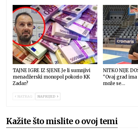
TAJNE IGRE IZ SJENE Je li sumnjivi
NITKO NIJE DO
menadžerski monopol pokorio KK
“Ovaj grad ima 
Zadar?
može se…
NATRAG
NAPRIJED
Kažite što mislite o ovoj temi