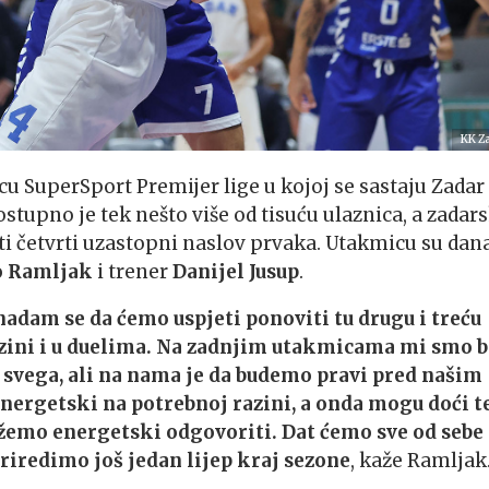
KK Z
cu SuperSport Premijer lige u kojoj se sastaju Zadar 
stupno je tek nešto više od tisuću ulaznica, a zadars
ti četvrti uzastopni naslov prvaka. Utakmicu su dan
 Ramljak
i trener
Danijel Jusup
.
 nadam se da ćemo uspjeti ponoviti tu drugu i treću
zini i u duelima. Na zadnjim utakmicama mi smo b
tu svega, ali na nama je da budemo pravi pred našim
nergetski na potrebnoj razini, a onda mogu doći t
ožemo energetski odgovoriti. Dat ćemo sve od sebe
iredimo još jedan lijep kraj sezone
, kaže Ramljak