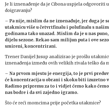
Je li iznenađenje da je Cibona uspjela odgovoriti 
doigravanju?
– Pa nije, mislim da ne iznenađuje, jer duga je s
utakmicu više u četvrtfinalu i polufinalu s naš
godinama tako unazad. Mislim da je u nas puno,
dijelu sezone. Rekao sam milijun puta i ove sezo
smireni, koncentrirani.
Trener Danijel Jusup analizirao je prošlu utakmic
iznenađenja između ovih velikih rivala teško da m
– Na prvom mjestu je energija, to je prvi preduv
će koncentracija u obrani i skoku biti izuzetno 
Radimo pripremu za to i vidjet ćemo kako ćemo o
nas bodre i da svi zajedno igramo.
Što će reći momcima prije početka utakmice?