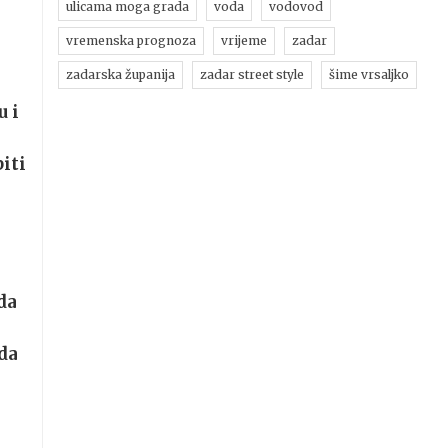
ulicama moga grada
voda
vodovod
u
vremenska prognoza
vrijeme
zadar
zadarska županija
zadar street style
šime vrsaljko
u i
iti
da
da