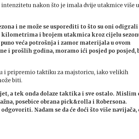
u intenzitetu nakon što je imala dvije utakmice više 
ezona i ne može se usporediti to što su oni odigrali
im kilometrima i brojem utakmica kroz cijelu sezon
 puno veća potrošnja i zamor materijala u ovom
ne i prošlih godina, moramo ići posjed po posjed, b
u i pripremio taktiku za majstoricu, iako velikih
ože biti.
jet, a tek onda dolaze taktika i sve ostalo. Mislim 
važna, posebice obrana pick&rolla i Robersona.
dgovoriti. Nadam se da će doći što više navijača, 