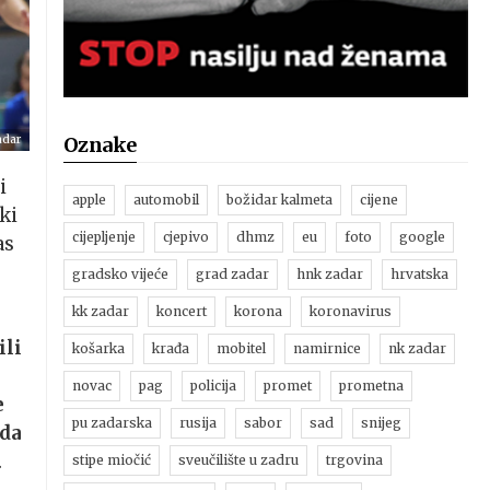
adar
Oznake
i
apple
automobil
božidar kalmeta
cijene
ki
cijepljenje
cjepivo
dhmz
eu
foto
google
as
gradsko vijeće
grad zadar
hnk zadar
hrvatska
kk zadar
koncert
korona
koronavirus
ili
košarka
krađa
mobitel
namirnice
nk zadar
novac
pag
policija
promet
prometna
e
pu zadarska
rusija
sabor
sad
snijeg
 da
.
stipe miočić
sveučilište u zadru
trgovina