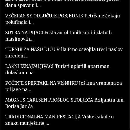
dana spavaju i…
VEČERAS SE ODLUČUJE POBJEDNIK Petrčane čekaju
polufinala i…
SUTRA NA PIJACI Fešta autohtonih sorti i zlatnih
maslinovih…
TURNIR ZA NAŠU DICU Villa Pino osvojila treći naslov
zaredom…
LAŽNI IZNAJMLJIVAČI Turisti uplatili apartman,
dolaskom na…
POČINJE SPEKTAKL NA VIŠNJIKU Još ima vremena za
prijave na…
MAGNUS CARLSEN PROŠLOG STOLJEĆA Briljantni um
Borisa Jurića
TRADICIONALNA MANIFESTACIJA Vrške ćakule u
znaku munještine,…