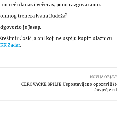
ću im reći danas i večeras, puno razgovaramo.
iboninog trenera Ivana Rudeža?
govorio je Jusup.
Krešimir Ćosić, a oni koji ne uspiju kupiti ulaznicu
a
KK Zadar
.
NOVIJA OBJAV
CEROVAČKE ŠPILJE Uspostavljeno oporavilišt
čovječje ri