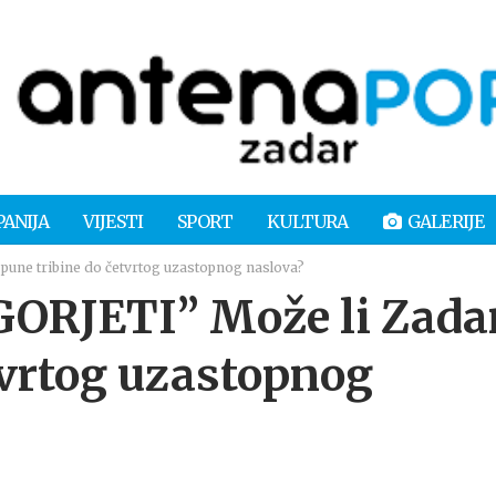
PANIJA
VIJESTI
SPORT
KULTURA
GALERIJE
pune tribine do četvrtog uzastopnog naslova?
ORJETI” Može li Zada
tvrtog uzastopnog