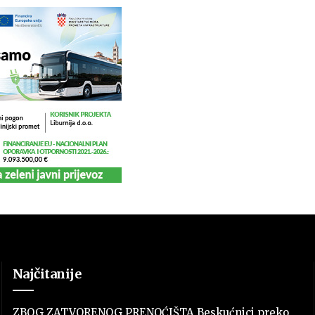
Najčitanije
ZBOG ZATVORENOG PRENOĆIŠTA Beskućnici preko