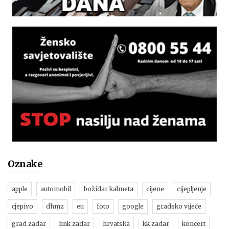
Oznake
apple
automobil
božidar kalmeta
cijene
cijepljenje
cjepivo
dhmz
eu
foto
google
gradsko vijeće
grad zadar
hnk zadar
hrvatska
kk zadar
koncert