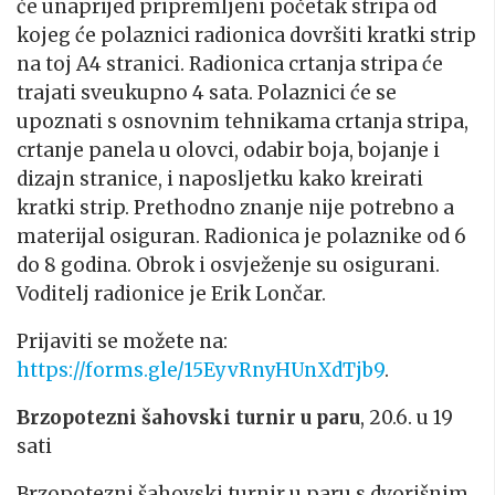
će unaprijed pripremljeni početak stripa od
kojeg će polaznici radionica dovršiti kratki strip
na toj A4 stranici. Radionica crtanja stripa će
trajati sveukupno 4 sata. Polaznici će se
upoznati s osnovnim tehnikama crtanja stripa,
crtanje panela u olovci, odabir boja, bojanje i
dizajn stranice, i naposljetku kako kreirati
kratki strip. Prethodno znanje nije potrebno a
materijal osiguran. Radionica je polaznike od 6
do 8 godina. Obrok i osvježenje su osigurani
.
Voditelj radionice je Erik Lončar.
Prijaviti se možete na:
https://forms.gle/15EyvRnyHUnXdTjb9
.
Brzopotezni šahovski turnir u paru
, 20.6. u 19
sati
Brzopotezni šahovski turnir u paru s dvorišnim