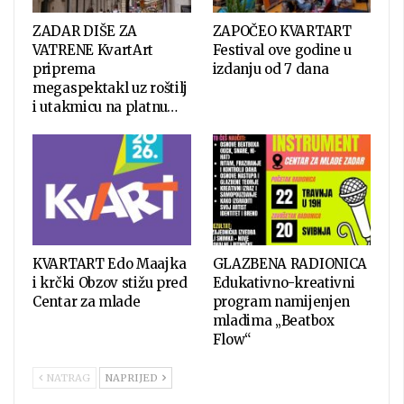
ZADAR DIŠE ZA
ZAPOČEO KVARTART
VATRENE KvartArt
Festival ove godine u
priprema
izdanju od 7 dana
megaspektakl uz roštilj
i utakmicu na platnu…
KVARTART Edo Maajka
GLAZBENA RADIONICA
i krčki Obzov stižu pred
Edukativno-kreativni
Centar za mlade
program namijenjen
mladima „Beatbox
Flow“
NATRAG
NAPRIJED