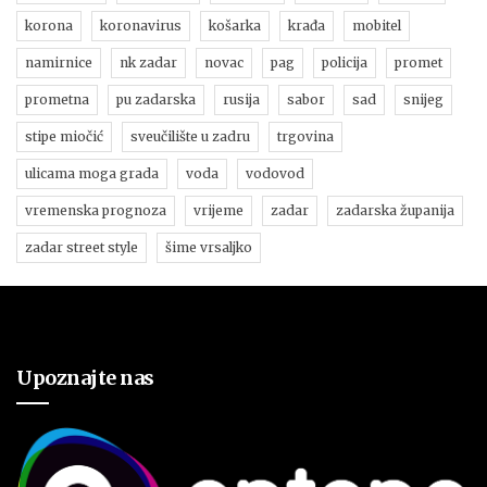
korona
koronavirus
košarka
krađa
mobitel
namirnice
nk zadar
novac
pag
policija
promet
prometna
pu zadarska
rusija
sabor
sad
snijeg
stipe miočić
sveučilište u zadru
trgovina
ulicama moga grada
voda
vodovod
vremenska prognoza
vrijeme
zadar
zadarska županija
zadar street style
šime vrsaljko
Upoznajte nas