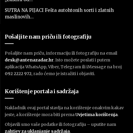
SUTRA NA PIJACI Fešta autohtonih sorti i zlatnih
maslinovih…
Pošaljite nam priču ili fotografiju
Pošaljite nam priču, informaciju ili fotografiju na email
desk@antenazadar.hr
. Isto možete poslati i putem
aplikacija WhatsApp, Viber, Telegram ili iMessage na broj
092 2222 972
, rado ćemo je istražiti i objaviti.
Korištenje portala i sadržaja
Nakladnik ovaj portal stavlja na korištenje onakvim kakav
jeste, a korištenje mora biti prema
U
vjetima korištenja
.
Objavili smo vaše podatke ili fotografiju – uputite nam
zahtjev za uklanjanje sadržaja
.