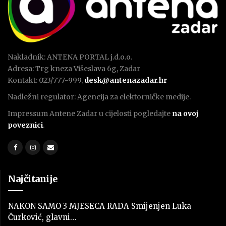
Nakladnik: ANTENA PORTAL j.d.o.o.
Adresa: Trg kneza Višeslava 6g, Zadar
Kontakt: 023/777-999,
desk@antenazadar.hr
Nadležni regulator: Agencija za elektorničke medije.
Impressum Antene Zadar u cijelosti pogledajte
na ovoj
poveznici
.
Najčitanije
NAKON SAMO 3 MJESECA RADA Smijenjen Luka
Čurković, glavni…