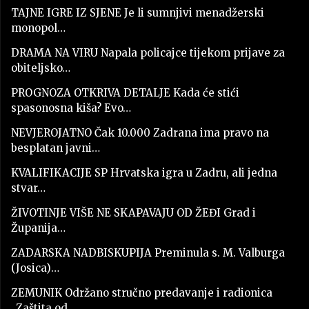
TAJNE IGRE IZ SJENE Je li sumnjivi menadžerski
monopol…
DRAMA NA VIRU Napala policajce tijekom prijave za
obiteljsko…
PROGNOZA OTKRIVA DETALJE Kada će stići
spasonosna kiša? Evo…
NEVJEROJATNO Čak 10.000 Zadrana ima pravo na
besplatan javni…
KVALIFIKACIJE SP Hrvatska igra u Zadru, ali jedna
stvar…
ŽIVOTINJE VIŠE NE SKAPAVAJU OD ŽEĐI Grad i
Županija…
ZADARSKA NADBISKUPIJA Preminula s. M. Valburga
(Josica)…
ZEMUNIK Održano stručno predavanje i radionica
„Zaštita od…