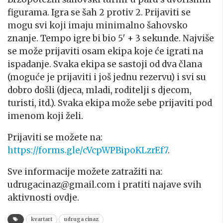
figurama. Igra se šah 2 protiv 2. Prijaviti se
mogu svi koji imaju minimalno šahovsko
znanje. Tempo igre bi bio 5′ + 3 sekunde. Najviše
se može prijaviti osam ekipa koje će igrati na
ispadanje. Svaka ekipa se sastoji od dva člana
(moguće je prijaviti i još jednu rezervu) i svi su
dobro došli (djeca, mladi, roditelji s djecom,
turisti, itd.). Svaka ekipa može sebe prijaviti pod
imenom koji želi.
Prijaviti se možete na:
https://forms.gle/cVcpWPBipoKLzrEf7
.
Sve informacije možete zatražiti na:
udrugacinaz@gmail.com i pratiti najave svih
aktivnosti ovdje.
kvartart
udruga cinaz