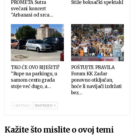
PROMETA Sutra
Stiže boksački spektakl
svečani koncert
“Arbanasi od srca…
TKO ĆE OVO RIJEŠITI?
POŠTUJTE PRAVILA
“Rupe na parkingu, u
Forum KK Zadar
samom centu grada
ponovno otključan,
stoje već dugo, a…
hoće li navijači izdržati
bez…
NATRAG
NAPRIJED
Kažite što mislite o ovoj temi