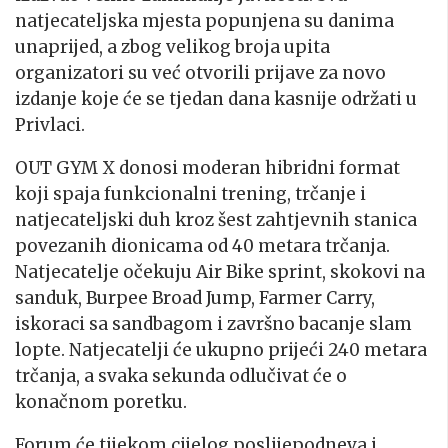
natjecateljska mjesta popunjena su danima
unaprijed, a zbog velikog broja upita
organizatori su već otvorili prijave za novo
izdanje koje će se tjedan dana kasnije održati u
Privlaci.
OUT GYM X donosi moderan hibridni format
koji spaja funkcionalni trening, trčanje i
natjecateljski duh kroz šest zahtjevnih stanica
povezanih dionicama od 40 metara trčanja
.
Natjecatelje očekuju Air Bike sprint, skokovi na
sanduk, Burpee Broad Jump, Farmer Carry
,
iskoraci sa sandbagom i završno bacanje slam
lopte. Natjecatelji će ukupno prijeći 240 metara
trčanja, a svaka sekunda odlučivat će o
konačnom poretku.
Forum će tijekom cijelog poslijepodneva i