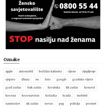
Oznake
apple
automobil
božidar kalmeta
cijene
cijepljenje
cjepivo
dhmz
eu
foto
google
gradsko vijeće
grad zadar
hnk zadar
hrvatska
kk zadar
koncert
korona
koronavirus
košarka
krađa
mobitel
namirnice
nk zadar
novac
pag
policija
promet