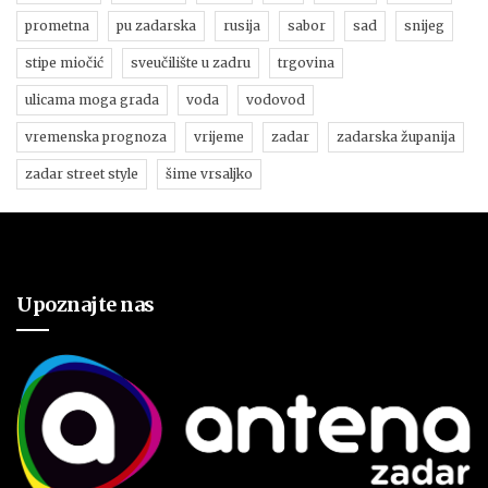
prometna
pu zadarska
rusija
sabor
sad
snijeg
stipe miočić
sveučilište u zadru
trgovina
ulicama moga grada
voda
vodovod
vremenska prognoza
vrijeme
zadar
zadarska županija
zadar street style
šime vrsaljko
Upoznajte nas