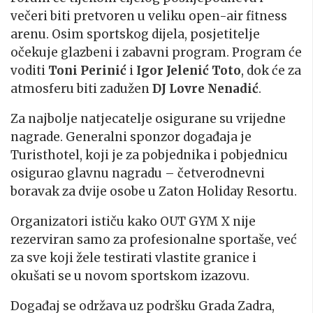
večeri biti pretvoren u veliku open-air fitness
arenu
.
Osim sportskog dijela, posjetitelje
očekuje glazbeni i zabavni program. Program će
voditi
Toni Perinić
i
Igor Jelenić Toto
, dok će za
atmosferu biti zadužen
DJ Lovre Nenadić
.
Za najbolje natjecatelje osigurane su vrijedne
nagrade. Generalni sponzor događaja je
Turisthotel, koji je za pobjednika i pobjednicu
osigurao glavnu nagradu – četverodnevni
boravak za dvije osobe u Zaton Holiday Resortu.
Organizatori ističu kako OUT GYM X nije
rezerviran samo za profesionalne sportaše, već
za sve koji žele testirati vlastite granice i
okušati se u novom sportskom izazovu.
Događaj se održava uz podršku Grada Zadra,