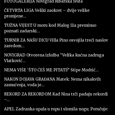
FOTOGALERIJA Novigrad Ribarska fešta
ČETVRTA LIGA Veliki zaokret – dvije velike
promjene…
TUŽNA VIJEST U moru kod Malog Iža preminuo
poznati zadarski…
TURNIR ZA NAŠU DICU Villa Pino osvojila treći naslov
zaredom…
NOVIGRAD Otvorena izložba “Velika kućna zadruga
Vlatković…
NEMA VIŠE ‘ŠTO ĆEŠ ME PITATI?’ Stipe Modrić…
NAKON DOJAVA GRAĐANA Matek: Nema nikakvih
zamućenja, voda je…
REKORD ZA REKORDOM Kad Nina trči padaju rekordi
–…
APEL Zadranka upala u rupu i slomila nogu; Poručuje:
…