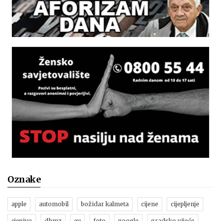
Oznake
apple
automobil
božidar kalmeta
cijene
cijepljenje
cjepivo
dhmz
eu
foto
google
gradsko vijeće