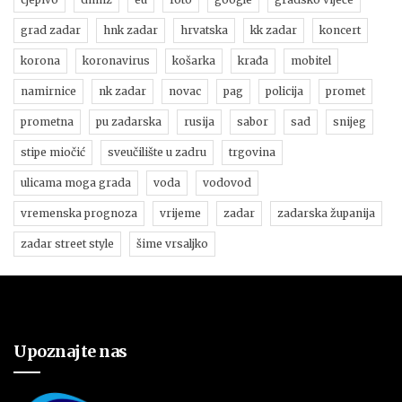
grad zadar
hnk zadar
hrvatska
kk zadar
koncert
korona
koronavirus
košarka
krađa
mobitel
namirnice
nk zadar
novac
pag
policija
promet
prometna
pu zadarska
rusija
sabor
sad
snijeg
stipe miočić
sveučilište u zadru
trgovina
ulicama moga grada
voda
vodovod
vremenska prognoza
vrijeme
zadar
zadarska županija
zadar street style
šime vrsaljko
Upoznajte nas