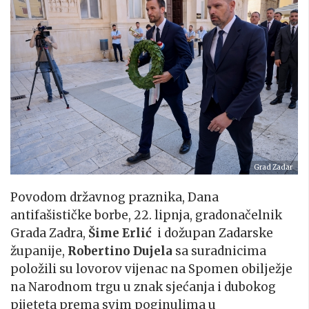
Grad Zadar
Povodom državnog praznika, Dana
antifašističke borbe, 22. lipnja, gradonačelnik
Grada Zadra,
Šime Erlić
i dožupan Zadarske
županije,
Robertino Dujela
sa suradnicima
položili su lovorov vijenac na Spomen obilježje
na Narodnom trgu u znak sjećanja i dubokog
pijeteta prema svim poginulima u