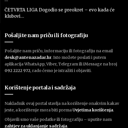
ČETVRTA LIGA Dogodio se preokret – evo kada će
klubovi…
Pošaljite nam priču ili fotografiju
Pošaljite nam priču, informaciju ili fotografiju na email
desk@antenazadar.hr
. Isto možete poslati i putem
aplikacija WhatsApp, Viber, Telegram ili iMessage na broj
092 2222 972
, rado ćemo je istražiti i objaviti.
Korištenje portala i sadržaja
Nakladnik ovaj portal stavlja na korištenje onakvim kakav
jeste, a korištenje mora biti prema
U
vjetima korištenja
.
Objavili smo vaše podatke ili fotografiju – uputite nam
zahtjev za uklanjanje sadržaja
.