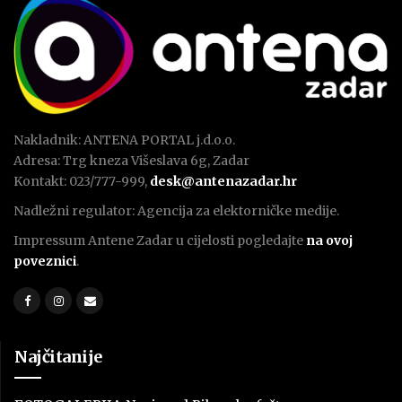
Nakladnik: ANTENA PORTAL j.d.o.o.
Adresa: Trg kneza Višeslava 6g, Zadar
Kontakt: 023/777-999,
desk@antenazadar.hr
Nadležni regulator: Agencija za elektorničke medije.
Impressum Antene Zadar u cijelosti pogledajte
na ovoj
poveznici
.
Najčitanije