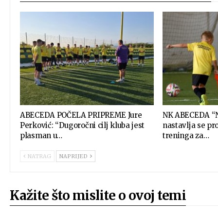
ABECEDA POČELA PRIPREME Jure
NK ABECEDA “N
Perković: “Dugoročni cilj kluba jest
nastavlja se pr
plasman u…
treninga za…
NATRAG
NAPRIJED
Kažite što mislite o ovoj temi