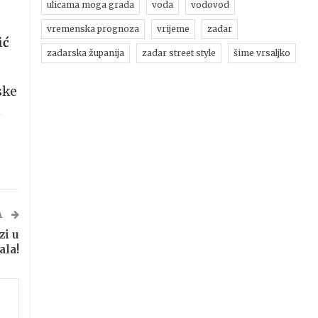
ulicama moga grada
voda
vodovod
vremenska prognoza
vrijeme
zadar
ić
zadarska županija
zadar street style
šime vrsaljko
ske
n
A
zi u
ala!