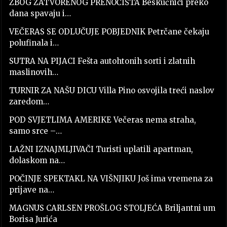
ZBOG ZATVORENOG PRENOĆIŠTA Beskućnici preko
dana spavaju i…
VEČERAS SE ODLUČUJE POBJEDNIK Petrčane čekaju
polufinala i…
SUTRA NA PIJACI Fešta autohtonih sorti i zlatnih
maslinovih…
TURNIR ZA NAŠU DICU Villa Pino osvojila treći naslov
zaredom…
POD SVJETLIMA AMERIKE Večeras nema straha,
samo srce –…
LAŽNI IZNAJMLJIVAČI Turisti uplatili apartman,
dolaskom na…
POČINJE SPEKTAKL NA VIŠNJIKU Još ima vremena za
prijave na…
MAGNUS CARLSEN PROŠLOG STOLJEĆA Briljantni um
Borisa Jurića