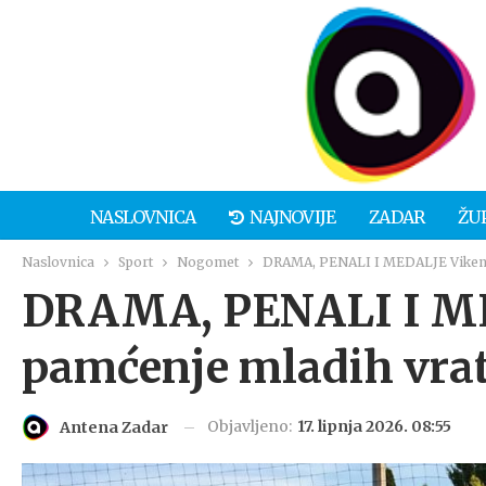
NASLOVNICA
NAJNOVIJE
ZADAR
ŽU
Naslovnica
Sport
Nogomet
DRAMA, PENALI I MEDALJE Vikend
DRAMA, PENALI I ME
pamćenje mladih vrat
Objavljeno:
17. lipnja 2026. 08:55
Antena Zadar