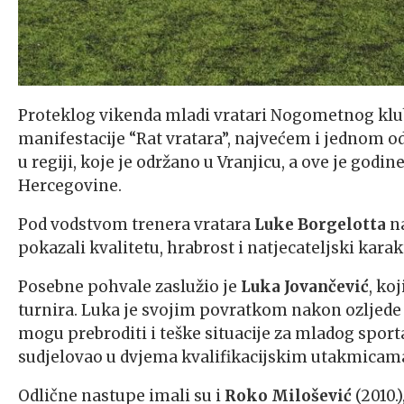
Proteklog vikenda mladi vratari Nogometnog kluba
manifestacije “Rat vratara”, najvećem i jednom od
u regiji, koje je održano u Vranjicu, a ove je godi
Hercegovine.
Pod vodstvom trenera vratara
Luke Borgelotta
na
pokazali kvalitetu, hrabrost i natjecateljski karak
Posebne pohvale zaslužio je
Luka Jovančević
, ko
turnira. Luka je svojim povratkom nakon ozljed
mogu prebroditi i teške situacije za mladog sporta
sudjelovao u dvjema kvalifikacijskim utakmicama
Odlične nastupe imali su i
Roko Milošević
(2010.)