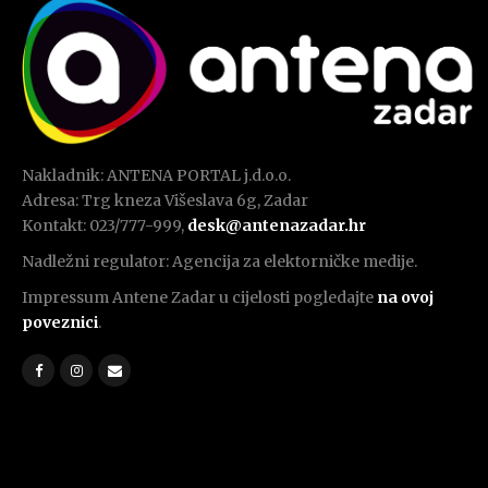
Nakladnik: ANTENA PORTAL j.d.o.o.
Adresa: Trg kneza Višeslava 6g, Zadar
Kontakt: 023/777-999,
desk@antenazadar.hr
Nadležni regulator: Agencija za elektorničke medije.
Impressum Antene Zadar u cijelosti pogledajte
na ovoj
poveznici
.