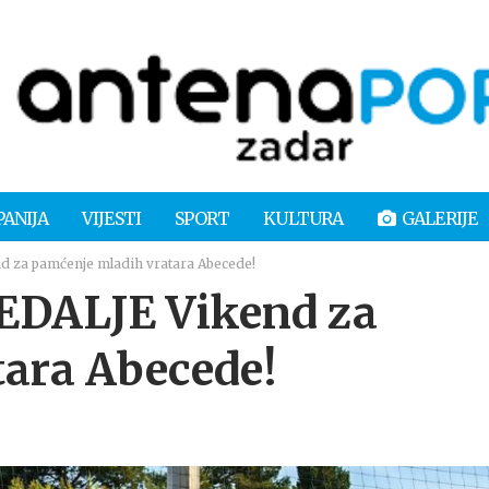
PANIJA
VIJESTI
SPORT
KULTURA
GALERIJE
 za pamćenje mladih vratara Abecede!
DALJE Vikend za
ara Abecede!