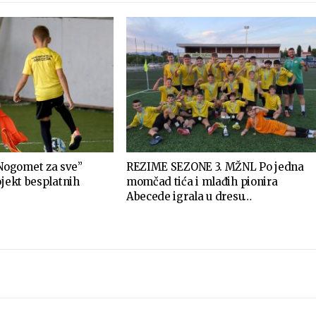
ogomet za sve”
REZIME SEZONE 3. MŽNL Po jedna
ojekt besplatnih
momčad tića i mlađih pionira
Abecede igrala u dresu…