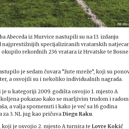
NK Abe
 Abeceda iz Murvice nastupili su na 13. izdanju
 najprestižnijih specijaliziranih vratarskih natjeca
ne okupilo rekordnih 236 vratara iz Hrvatske te Bosne 
stupilo je sedam čuvara “žute mreže”, koji su pono
ter, a osvojili su i nekoliko individualnih nagrada.
ji je u kategoriji 2009. godišta osvojio 1. mjesto A
e koljena pokazao kako se marljivim trudom i radom
ša, a valja spomenuti i kako je već sa 16 godina
 za 3. NL jug kao pričuva
Diegu Raku
.
, koji je osvojio 2. mjesto A turnira te
Lovre Kokić