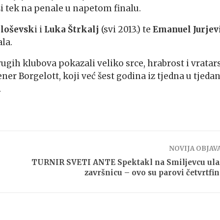
vši tek na penale u napetom finalu.
iloševsk
i i
Luka Štrkalj
(svi 2013.) te
Emanuel Jurjev
ala.
rugih klubova pokazali veliko srce, hrabrost i vratar
rener Borgelott, koji već šest godina iz tjedna u tjeda
.
NOVIJA OBJAV
TURNIR SVETI ANTE Spektakl na Smiljevcu ula
završnicu – ovo su parovi četvrtfin