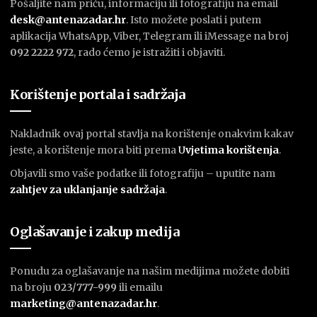
Pošaljite nam priču, informaciju ili fotografiju na email
desk@antenazadar.hr
. Isto možete poslati i putem
aplikacija WhatsApp, Viber, Telegram ili iMessage na broj
092 2222 972
, rado ćemo je istražiti i objaviti.
Korištenje portala i sadržaja
Nakladnik ovaj portal stavlja na korištenje onakvim kakav
jeste, a korištenje mora biti prema
U
vjetima korištenja
.
Objavili smo vaše podatke ili fotografiju – uputite nam
zahtjev za uklanjanje sadržaja
.
Oglašavanje i zakup medija
Ponudu za oglašavanje na našim medijima možete dobiti
na broju
023/777-999
ili emailu
marketing@antenazadar.hr
.