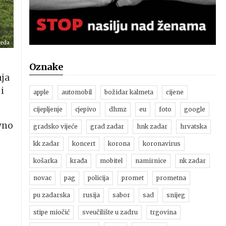
ceda
Oznake
nja
i
apple
automobil
božidar kalmeta
cijene
cijepljenje
cjepivo
dhmz
eu
foto
google
vno
gradsko vijeće
grad zadar
hnk zadar
hrvatska
kk zadar
koncert
korona
koronavirus
košarka
krađa
mobitel
namirnice
nk zadar
novac
pag
policija
promet
prometna
pu zadarska
rusija
sabor
sad
snijeg
stipe miočić
sveučilište u zadru
trgovina